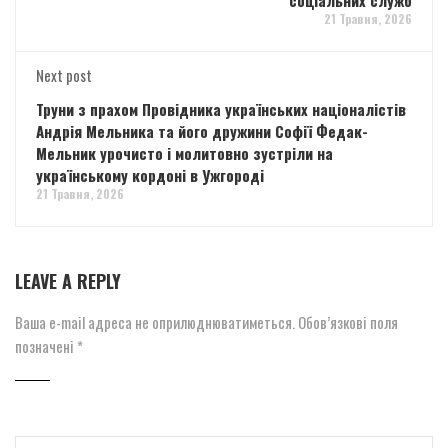
21 Травня, 2026
Next post
Труни з прахом Провідника українських націоналістів
Андрія Мельника та його дружини Софії Федак-
Мельник урочисто і молитовно зустріли на
українському кордоні в Ужгороді
21 Травня, 2026
LEAVE A REPLY
Ваша e-mail адреса не оприлюднюватиметься.
Обов’язкові поля
позначені
*