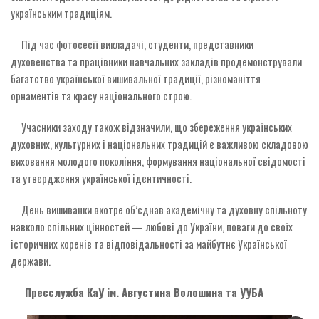
українським традиціям.
Під час фотосесії викладачі, студенти, представники
духовенства та працівники навчальних закладів продемонстрували
багатство української вишивальної традиції, різноманіття
орнаментів та красу національного строю.
Учасники заходу також відзначили, що збереження українських
духовних, культурних і національних традицій є важливою складовою
виховання молодого покоління, формування національної свідомості
та утвердження української ідентичності.
День вишиванки вкотре об’єднав академічну та духовну спільноту
навколо спільних цінностей — любові до України, поваги до своїх
історичних коренів та відповідальності за майбутнє Української
держави.
Пресслужба КаУ ім. Августина Волошина та УУБА