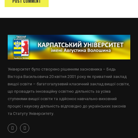
Університет було створено рішенням засновника – Бедь
Віктора Васильовича 20 квітня 2001 року як приватний заклад
вищої освіти – багатогалузевий класичний заклад вищої освіти,
що провадить інноваційну освітню діяльність за усіма
ступенями вищої освіти та здійснює навчально-виховний
процес і наукову діяльність відповідно до українських законів
та Статуту Університету.