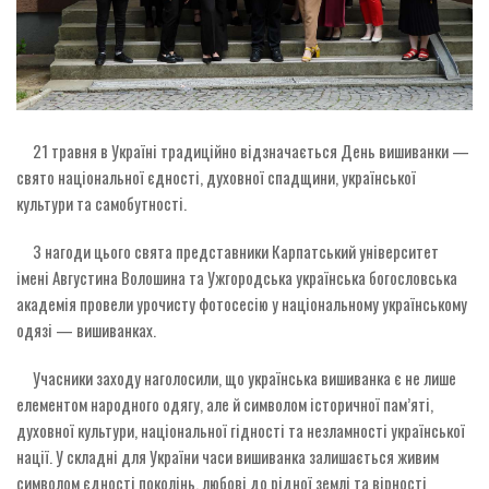
21 травня в Україні традиційно відзначається День вишиванки —
свято національної єдності, духовної спадщини, української
культури та самобутності.
З нагоди цього свята представники Карпатський університет
імені Августина Волошина та Ужгородська українська богословська
академія провели урочисту фотосесію у національному українському
одязі — вишиванках.
Учасники заходу наголосили, що українська вишиванка є не лише
елементом народного одягу, але й символом історичної пам’яті,
духовної культури, національної гідності та незламності української
нації. У складні для України часи вишиванка залишається живим
символом єдності поколінь, любові до рідної землі та вірності