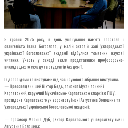
8 травня 2025 року, в день ушанування пам’яті апостола і
євангеліста Івана Богослова, у малій актовій залі Ужгородської
української богословської академії відбулися тематичні наукові
читання. Участь у заході взяли представники професорсько-
викладацького складу та студентів Академії.
Із доповідями та виступами під час наукового зібрання виступили:
— Преосвященніший Віктор Бедь, єпископ Мукачівський і
Карпатський, керуючий Мукачівсько-Карпатською єпархією ПЦУ,
президент Карпатського університету імені Августина Волошина та
Ужгородської української богословської академії;
— професор Марина Дуб, ректор Карпатського університету імені
Августина Волошина;