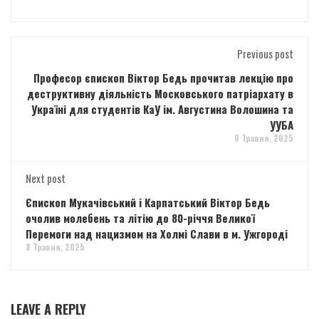
Previous post
Професор єпископ Віктор Бедь прочитав лекцію про
деструктивну діяльність Московського патріархату в
Україні для студентів КаУ ім. Августина Волошина та
УУБА
8 Травня, 2025
Next post
Єпископ Мукачівський і Карпатський Віктор Бедь
очолив молебень та літію до 80-річчя Великої
Перемоги над нацизмом на Холмі Слави в м. Ужгороді
8 Травня, 2025
LEAVE A REPLY