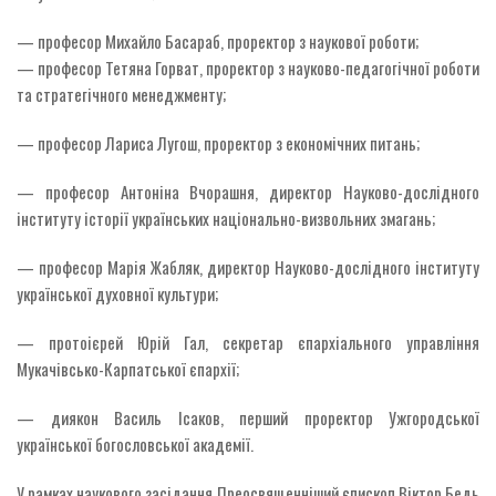
— професор Михайло Басараб, проректор з наукової роботи;
— професор Тетяна Горват, проректор з науково-педагогічної роботи
та стратегічного менеджменту;
— професор Лариса Лугош, проректор з економічних питань;
— професор Антоніна Вчорашня, директор Науково-дослідного
інституту історії українських національно-визвольних змагань;
— професор Марія Жабляк, директор Науково-дослідного інституту
української духовної культури;
— протоієрей Юрій Гал, секретар єпархіального управління
Мукачівсько-Карпатської єпархії;
— диякон Василь Ісаков, перший проректор Ужгородської
української богословської академії.
У рамках наукового засідання Преосвященніший єпископ Віктор Бедь