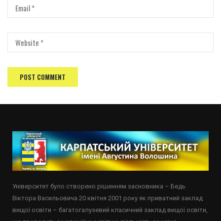
Університет було створено рішенням засновника – Бедь
Віктора Васильовича 20 квітня 2001 року як приватний заклад
вищої освіти – багатогалузевий класичний заклад вищої освіти,