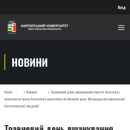
Вхід
НОВИНИ
Home
»
Новини
»
Травневий день вшанування пам’яті апостола і
євангеліста Івана Богослова визначено як Актовий день Ужгородської української
богословської академії
Травневий день вшанування