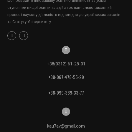
що провадить інноваційну освітню діяльність за усіма
ступенями вищої освіти та здійснює навчально-виховний
процес і наукову діяльність відповідно до українських законів
та Статуту Університету.
+38(0312) 61-28-01
+38-067-478-55-29
+38-099-369-33-77
kau7av@gmail.com