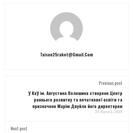
Taison25raket@gmail.com
Previous post
У КаУ ім. Августина Волошина створено Центр
раннього розвитку та початкової освіти та
призначено Марію Двуйло його директором
28 Лютого, 2026
Next post