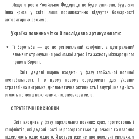
Якщо агресія Російської Федерації не буде зупинена, будь-яка
інша криза у світі лише посилюватиме відчуття безкарності
авторитарних режимів.
Україна повинна чітко й послідовно артикулювати:
її боротьба — це не регіональний конфлікт, а центральний
елемент стримування російської агресії та захисту міжнародного
права в Європі.
Світ дедалі ширше входить у фазу глобальної воєнної
нестабільності. І в цьому новому середовищі для України
стратегічна витримка, дипломатична активність і внутрішня єдність
стають не менш важливими, ніж військова сила.
СТРАТЕГІЧНІ ВИСНОВКИ
Світ входить у фазу паралельних воєнних криз, протистоянь і
конфліктів, які дедалі частіше розгортаються одночасно та взаємно
підсилюють одне одного. Йдеться вже не про локальні спалахи, а