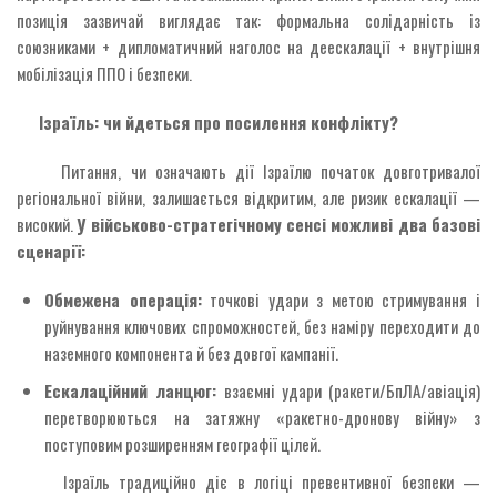
позиція зазвичай виглядає так: формальна солідарність із
союзниками + дипломатичний наголос на деескалації + внутрішня
мобілізація ППО і безпеки.
Ізраїль: чи йдеться про посилення конфлікту?
Питання, чи означають дії Ізраїлю початок довготривалої
регіональної війни, залишається відкритим, але ризик ескалації —
високий.
У військово-стратегічному сенсі можливі два базові
сценарії:
Обмежена операція:
точкові удари з метою стримування і
руйнування ключових спроможностей, без наміру переходити до
наземного компонента й без довгої кампанії.
Ескалаційний ланцюг:
взаємні удари (ракети/БпЛА/авіація)
перетворюються на затяжну «ракетно-дронову війну» з
поступовим розширенням географії цілей.
Ізраїль традиційно діє в логіці превентивної безпеки —