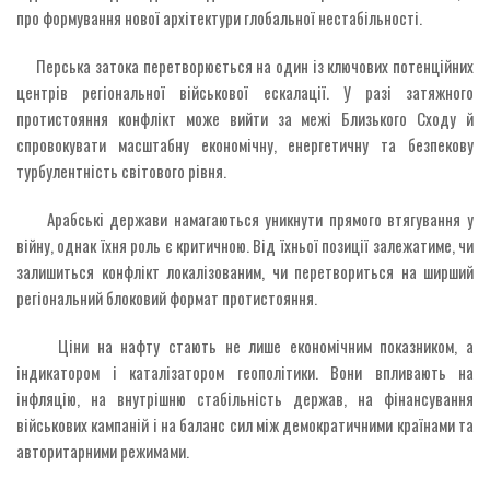
про формування нової архітектури глобальної нестабільності.
Перська затока перетворюється на один із ключових потенційних
центрів регіональної військової ескалації. У разі затяжного
протистояння конфлікт може вийти за межі Близького Сходу й
спровокувати масштабну економічну, енергетичну та безпекову
турбулентність світового рівня.
Арабські держави намагаються уникнути прямого втягування у
війну, однак їхня роль є критичною. Від їхньої позиції залежатиме, чи
залишиться конфлікт локалізованим, чи перетвориться на ширший
регіональний блоковий формат протистояння.
Ціни на нафту стають не лише економічним показником, а
індикатором і каталізатором геополітики. Вони впливають на
інфляцію, на внутрішню стабільність держав, на фінансування
військових кампаній і на баланс сил між демократичними країнами та
авторитарними режимами.