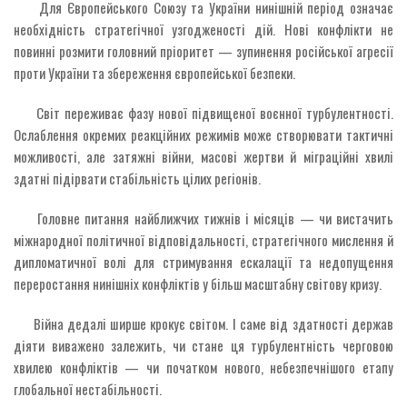
Для Європейського Союзу та України нинішній період означає
необхідність стратегічної узгодженості дій. Нові конфлікти не
повинні розмити головний пріоритет — зупинення російської агресії
проти України та збереження європейської безпеки.
Світ переживає фазу нової підвищеної воєнної турбулентності.
Ослаблення окремих реакційних режимів може створювати тактичні
можливості, але затяжні війни, масові жертви й міграційні хвилі
здатні підірвати стабільність цілих регіонів.
Головне питання найближчих тижнів і місяців — чи вистачить
міжнародної політичної відповідальності, стратегічного мислення й
дипломатичної волі для стримування ескалації та недопущення
переростання нинішніх конфліктів у більш масштабну світову кризу.
Війна дедалі ширше крокує світом. І саме від здатності держав
діяти виважено залежить, чи стане ця турбулентність черговою
хвилею конфліктів — чи початком нового, небезпечнішого етапу
глобальної нестабільності.