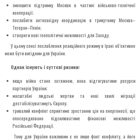
зменшити підтримку Москви в частині військово-технічної
кооперації;
послабити антизахідну координацію в трикутнику Москва–
Тегеран–Пекін;
створити нові геополітичні можливості для Заходу.
У цьому сенсі послаблення реакційного режиму в Ірані об’єктивно
може бути вигідним для України.
Однак існують і суттєві ризики:
якщо війна стане затяжною, вона відтягуватиме ресурси
партнерів України;
масштабні людські жертви та нові хвилі міграції
дестабілізуватимуть Європу;
тривалий конфлікт сприятиме зростанню цін на енергоносії, що
опосередковано підсилюватиме фінансові можливості
Російської Федерації.
Тому для України важливим є не лише факт конфлікту, а його