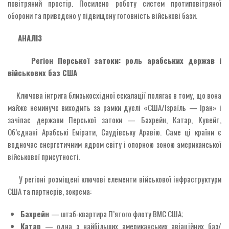
повітряний простір. Посилено роботу систем протиповітряної
оборони та приведено у підвищену готовність військові бази.
АНАЛІЗ
Регіон Перської затоки: роль арабських держав і
військових баз США
Ключова інтрига близькосхідної ескалації полягає в тому, що вона
майже неминуче виходить за рамки дуелі «США/Ізраїль — Іран» і
зачіпає держави Перської затоки — Бахрейн, Катар, Кувейт,
Об’єднані Арабські Емірати, Саудівську Аравію. Саме ці країни є
водночас енергетичним ядром світу і опорною зоною американської
військової присутності.
У регіоні розміщені ключові елементи військової інфраструктури
США та партнерів, зокрема:
Бахрейн
— штаб-квартира П’ятого флоту ВМС США;
Катар
— одна з найбільших американських авіаційних баз/