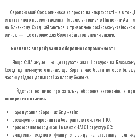
Європейський Союз опинився не просто на «перехресті», а в точці
стратегічного перевантаження. Паралельні кризи в Південній Азії та
на Близькому Сході збігаються з триваючою російсько-українською
війною — і це створює для Європи багаторівневий виклик.
Безпека: випробування оборонної спроможності
Якщо США змушені концентрувати значні ресурси на Близькому
Сході, це неминуче означає, що Європа має брати на себе більшу
частину відповідальності за власну безпеку.
Йдеться не лише про загальну оборонну автономію, а
про
конкретні питання:
нарощування оборонних бюджетів;
розширення виробництва боєприпасів і систем ППО;
прискорення координації в межах НАТО і структур ЄС;
зміцнення східного флангу з огляду на агресивну політику