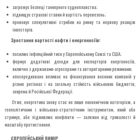
загрожує безпеці танкерного судноплавства;
підвищує страхові ставки й вартість перевезень;
провокує спекулятивні стрибки на ринку та нервову реакцію
інвесторів.
Зростання вартості нафти і енергоносіїв:
посилює інфляційний тиск у Європейському Союзі та США;
формує додаткові доходи для експортерів енергоносіїв,
включно з державами-агресорами та авторитарними режимами;
опосередковано впливає на фінансування воєнних кампаній у
різних регіонах і на загальну стійкість військових бюджетів,
зокрема й Російської Федерації.
Отже, енергетика знову стає не лише економічною категорією, а
геополітичним і військово-стратегічним інструментом, який або
стримує, або підживлює конфлікти — залежно від тривалості й
масштабу протистояння.
ЄВРОПЕЙСЬКИЙ ВИМІР