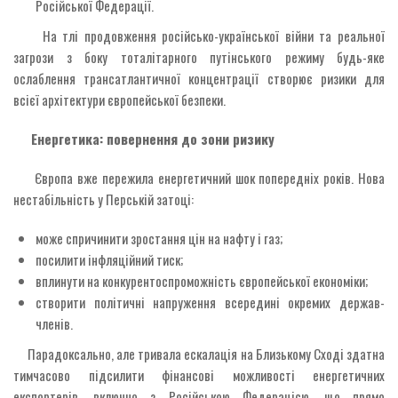
Російської Федерації.
На тлі продовження російсько-української війни та реальної
загрози з боку тоталітарного путінського режиму будь-яке
ослаблення трансатлантичної концентрації створює ризики для
всієї архітектури європейської безпеки.
Енергетика: повернення до зони ризику
Європа вже пережила енергетичний шок попередніх років. Нова
нестабільність у Перській затоці:
може спричинити зростання цін на нафту і газ;
посилити інфляційний тиск;
вплинути на конкурентоспроможність європейської економіки;
створити політичні напруження всередині окремих держав-
членів.
Парадоксально, але тривала ескалація на Близькому Сході здатна
тимчасово підсилити фінансові можливості енергетичних
експортерів, включно з Російською Федерацією, що прямо