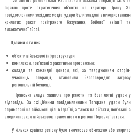
Ізраїлю проти стратегічних об’єктів на території Ірану. За
повідомленнями західних медіа, удари були завдані з використанням
крилатих ракет повітряного базування, бойової авіації та
високоточної зброї.
Цілями стали:
об’єкти військової інфраструктури;
комплекси, пов’язані з ракетними програмами;
склади та командні центри, які, за твердженням сторін-
учасниць операції, становили безпосередню загрозу
регіональній безпеці.
Іранська влада заявила про ракетні та безпілотні удари у
відповідь. За офіційними повідомленнями Тегерана, удари були
спрямовані на військові цілі в Ізраїлі, а також на об’єкти, пов’язані з
американською військовою присутністю в регіоні Перської затоки.
У кількох країнах регіону було тимчасово обмежено або закрито