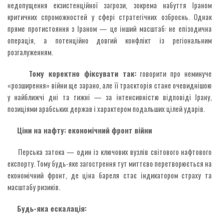
недопущення екзистенційної загрози, зокрема набуття Іраном
критичних спроможностей у сфері стратегічних озброєнь. Однак
пряме протистояння з Іраном — це інший масштаб: не епізодична
операція, а потенційно довгий конфлікт із регіональним
розгалуженням.
Тому коректно фіксувати так:
говорити про неминуче
«розширення» війни ще зарано, але її траєкторія стане очевиднішою
у найближчі дні та тижні — за інтенсивністю відповіді Ірану,
позиціями арабських держав і характером подальших цілей ударів.
Ціни на нафту: економічний фронт війни
Перська затока — один із ключових вузлів світового нафтового
експорту. Тому будь-яке загострення тут миттєво перетворюється на
економічний фронт, де ціна бареля стає індикатором страху та
масштабу ризиків.
Будь-яка ескалація: