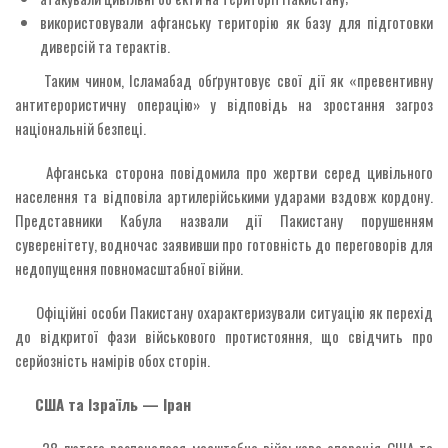
використовували афганську територію як базу для підготовки
диверсій та терактів.
Таким чином, Ісламабад обґрунтовує свої дії як «превентивну
антитерористичну операцію» у відповідь на зростання загроз
національній безпеці.
Афганська сторона повідомила про жертви серед цивільного
населення та відповіла артилерійськими ударами вздовж кордону.
Представники Кабула назвали дії Пакистану порушенням
суверенітету, водночас заявивши про готовність до переговорів для
недопущення повномасштабної війни.
Офіційні особи Пакистану охарактеризували ситуацію як перехід
до відкритої фази військового протистояння, що свідчить про
серйозність намірів обох сторін.
США та Ізраїль — Іран
28 лютого розпочалася масштабна військова операція США та