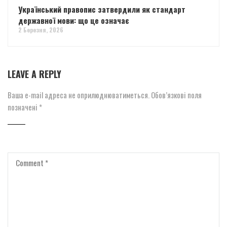
Український правопис затвердили як стандарт
державної мови: що це означає
2 Березня, 2026
LEAVE A REPLY
Ваша e-mail адреса не оприлюднюватиметься.
Обов’язкові поля
позначені
*