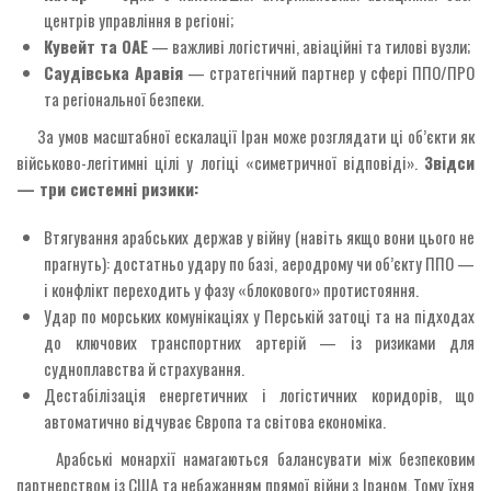
центрів управління в регіоні;
Кувейт та ОАЕ
— важливі логістичні, авіаційні та тилові вузли;
Саудівська Аравія
— стратегічний партнер у сфері ППО/ПРО
та регіональної безпеки.
За умов масштабної ескалації Іран може розглядати ці об’єкти як
військово-легітимні цілі у логіці «симетричної відповіді».
Звідси
— три системні ризики:
Втягування арабських держав у війну (навіть якщо вони цього не
прагнуть): достатньо удару по базі, аеродрому чи об’єкту ППО —
і конфлікт переходить у фазу «блокового» протистояння.
Удар по морських комунікаціях у Перській затоці та на підходах
до ключових транспортних артерій — із ризиками для
судноплавства й страхування.
Дестабілізація енергетичних і логістичних коридорів, що
автоматично відчуває Європа та світова економіка.
Арабські монархії намагаються балансувати між безпековим
партнерством із США та небажанням прямої війни з Іраном. Тому їхня