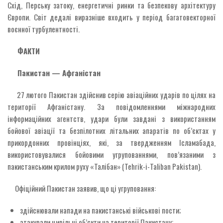
Схід, Перську затоку, енергетичні ринки та безпекову архітектуру
Європи. Світ дедалі виразніше входить у період багатовекторної
воєнної турбулентності.
ФАКТИ
Пакистан — Афганістан
27 лютого Пакистан здійснив серію авіаційних ударів по цілях на
території Афганістану. За повідомленнями міжнародних
інформаційних агентств, удари були завдані з використанням
бойової авіації та безпілотних літальних апаратів по об’єктах у
прикордонних провінціях, які, за твердженням Ісламабада,
використовувалися бойовими угрупованнями, пов’язаними з
пакистанським крилом руху «Талібан» (Tehrik-i-Taliban Pakistan).
Офіційний Пакистан заявив, що ці угруповання:
здійснювали напади на пакистанські військові пости;
атакували цивільні об’єкти на території Пакистану;