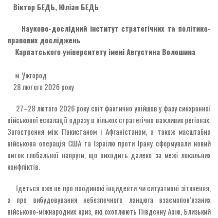
Віктор БЕДЬ, Юліан БЕДЬ
Науково-дослідний інститут стратегічних та політико-
правових досліджень
Карпатського університету імені Августина Волошина
м. Ужгород
28 лютого 2026 року
27–28 лютого 2026 року світ фактично увійшов у фазу синхронної
військової ескалації одразу в кількох стратегічно важливих регіонах.
Загострення між Пакистаном і Афганістаном, а також масштабна
військова операція США та Ізраїлю проти Ірану сформували новий
виток глобальної напруги, що виходить далеко за межі локальних
конфліктів.
Ідеться вже не про поодинокі інциденти чи ситуативні зіткнення,
а про вибудовування небезпечного ланцюга взаємопов’язаних
військово-міжнародних криз, які охоплюють Південну Азію, Близький