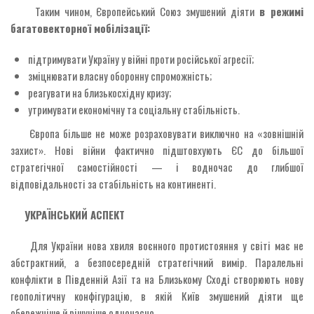
Таким чином, Європейський Союз змушений діяти
в режимі
багатовекторної мобілізації:
підтримувати Україну у війні проти російської агресії;
зміцнювати власну оборонну спроможність;
реагувати на близькосхідну кризу;
утримувати економічну та соціальну стабільність.
Європа більше не може розраховувати виключно на «зовнішній
захист». Нові війни фактично підштовхують ЄС до більшої
стратегічної самостійності — і водночас до глибшої
відповідальності за стабільність на континенті.
УКРАЇНСЬКИЙ АСПЕКТ
Для України нова хвиля воєнного протистояння у світі має не
абстрактний, а безпосередній стратегічний вимір. Паралельні
конфлікти в Південній Азії та на Близькому Сході створюють нову
геополітичну конфігурацію, в якій Київ змушений діяти ще
обережніше й рішучіше одночасно.