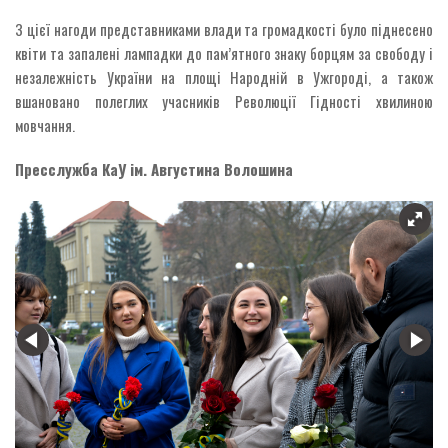
З цієї нагоди представниками влади та громадкості було піднесено
квіти та запалені лампадки до пам’ятного знаку борцям за свободу і
незалежність України на площі Народній в Ужгороді, а також
вшановано полеглих учасників Революції Гідності хвилиною
мовчання.
Пресслужба КаУ ім. Августина Волошина