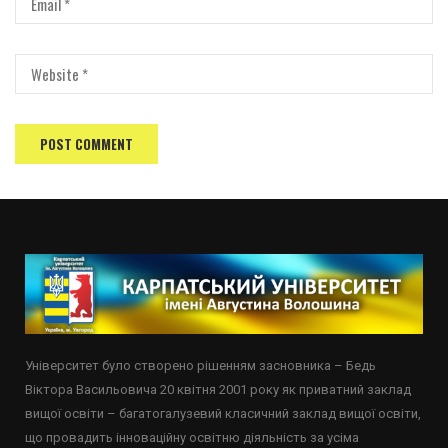
Університет було створено рішенням засновника – Бедь
Віктора Васильовича 20 квітня 2001 року як приватний заклад
вищої освіти – багатогалузевий класичний заклад вищої освіти,
що провадить інноваційну освітню діяльність за усіма