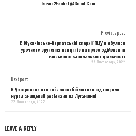
Taison25raket@gmail.com
Previous post
В Мукачівсько-Карпатській єпархії ПЦУ відбулося
урочисте вручення мандатів на право здійснення
військової капеланської діяльності
22 Листопада, 2022
Next post
В Ужгороді на стіні обласної бібліотеки відтворили
мурал знищений росіянами на Луганщині
22 Листопада, 2022
LEAVE A REPLY