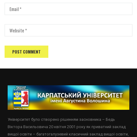
Університет було створено рішенням засновника – Бедь
Віктора Васильовича 20 квітня 2001 року як приватний заклад
вищої освіти – багатогалузевий класичний заклад вищої освіти,