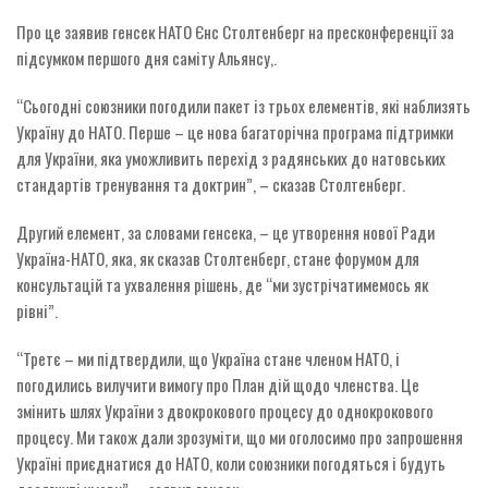
Про це заявив генсек НАТО Єнс Столтенберг на пресконференції за
підсумком першого дня саміту Альянсу,.
“Сьогодні союзники погодили пакет із трьох елементів, які наблизять
Україну до НАТО. Перше – це нова багаторічна програма підтримки
для України, яка уможливить перехід з радянських до натовських
стандартів тренування та доктрин”, – сказав Столтенберг.
Другий елемент, за словами генсека, – це утворення нової Ради
Україна-НАТО, яка, як сказав Столтенберг, стане форумом для
консультацій та ухвалення рішень, де “ми зустрічатимемось як
рівні”.
“Третє – ми підтвердили, що Україна стане членом НАТО, і
погодились вилучити вимогу про План дій щодо членства. Це
змінить шлях України з двокрокового процесу до однокрокового
процесу. Ми також дали зрозуміти, що ми оголосимо про запрошення
Україні приєднатися до НАТО, коли союзники погодяться і будуть