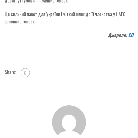
досягнуті умови”, – заявив генсек.
Це сильний пакет для України і чіткий шлях до її членства у НАТО,
запевнив генсек.
Джерело:
ЄП
Share: