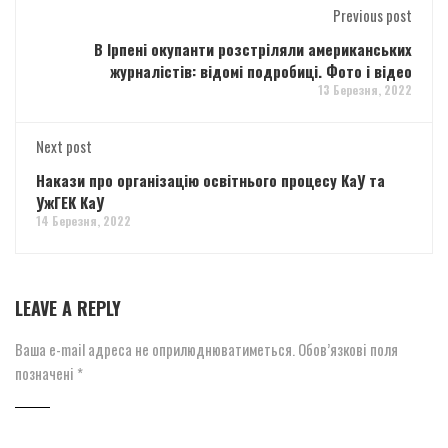
Previous post
В Ірпені окупанти розстріляли американських
журналістів: відомі подробиці. Фото і відео
13 Березня, 2022
Next post
Накази про організацію освітнього процесу КаУ та
УжГЕК КаУ
14 Березня, 2022
LEAVE A REPLY
Ваша e-mail адреса не оприлюднюватиметься.
Обов’язкові поля
позначені
*