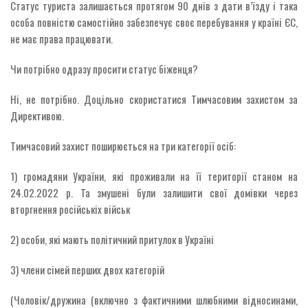
Статус туриста залишається протягом 90 днів з дати в’їзду і така
особа повністю самостійно забезпечує своє перебування у країні ЄС,
не має права працювати.
Чи потрібно одразу просити статус біженця?
Ні, не потрібно. Доцільно скористатися Тимчасовим захистом за
Директивою.
Тимчасовий захист поширюється на три категорії осіб:
1) громадяни України, які проживали на її території станом на
24.02.2022 р. Та змушені були залишити свої домівки через
вторгнення російськіх військ
2) особи, які мають політичний притулок в Україні
3) члени сімей перших двох категорій
(Чоловік/дружина (включно з фактичними шлюбними відносинами,