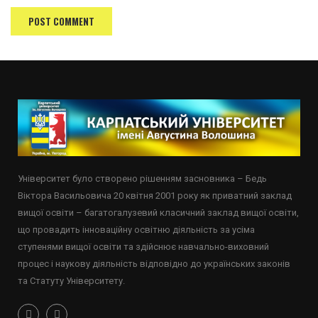
Університет було створено рішенням засновника – Бедь
Віктора Васильовича 20 квітня 2001 року як приватний заклад
вищої освіти – багатогалузевий класичний заклад вищої освіти,
що провадить інноваційну освітню діяльність за усіма
ступенями вищої освіти та здійснює навчально-виховний
процес і наукову діяльність відповідно до українських законів
та Статуту Університету.