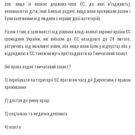
але, якщо їх визнає держава-член ЄС, до якої в’їзджають),
неповнолітні діти, інші близькі родичі, якщо вони проживали разом і
були залежними від людини з перших двої категорій).
Разом з тим, в залежності від рішення владі кожної окремої країни ЄС
громадяни України, які виїхали до ЄС незадовго до 24 лютого,
рятуючись від можливої війни, або якщо вони були у відпустці або у
відряджені в ЄС також можуть претендувати на Тимчасовий захист.
Які права надає тимчасовий захист?
1) перебувати на території ЄС протягом часу дії Директиви з правом
проживання
2) доступ до ринку праці
3) соціальна та медична допомога
4) освіта