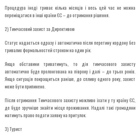
Процедура іноді триває кілька місяців і весь цей час не можна
переміщатися в інші країни ЄС – до отримання рішення.
2) Тимчасовий захист за Директивою
Статус надається одразу і автоматично після перетину кордону без
тривалих формальностей строком на один рік.
Якщо обставини триватимуть, то дія тимчасового захисту
автоматично буде пролонгована на півроку і далі – до трьох років.
Якщо ситуація покращиться раніше, до спливу одного року, захист
може бути припинено.
Після отримання Тимчасового захисту можливо іхати у ту країну ЄС,
де буде зручніше знайти місце проживання. Надалі такі громадяни
матимуть право подати заявку на притулок.
3) Турист