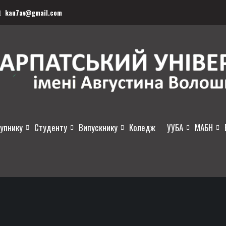
kau7av@gmail.com
упнику
Студенту
Випускнику
Коледж
УУБА
МАБН