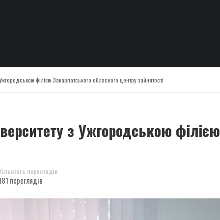
 Ужгородською філією Закарпатського обласного центру зайнятості
іверситету з Ужгородською філією
Кількість переглядів
181 переглядів