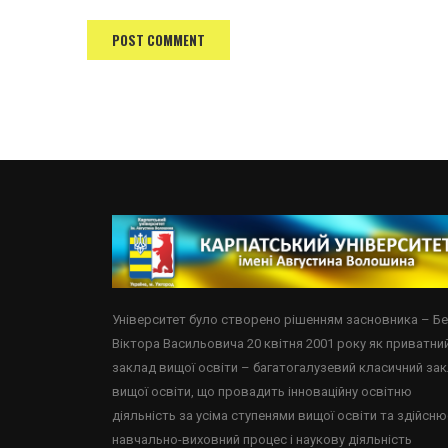
Університет було створено рішенням засновника – Б
Віктора Васильовича 20 квітня 2001 року як приватни
заклад вищої освіти – багатогалузевий класичний за
вищої освіти, що провадить інноваційну освітню
діяльність за усіма ступенями вищої освіти та здійсню
навчально-виховний процес і наукову діяльність