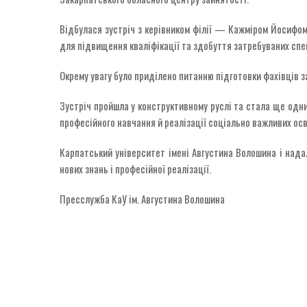
Відбулася зустріч з керівником філії — Кажміром Йосифом
для підвищення кваліфікації та здобуття затребуваних спе
Окрему увагу було приділено питанню підготовки фахівців за
Зустріч пройшла у конструктивному руслі та стала ще одн
професійного навчання й реалізації соціально важливих осві
Карпатський університет імені Августина Волошина і нада
нових знань і професійної реалізації.
Пресслужба КаУ ім. Августина Волошина