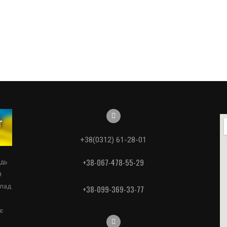
+38(0312) 61-28-01
+38-067-478-55-29
едь
й
клад
+38-099-369-33-77
є