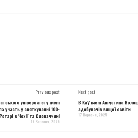
Previous post
Next post
тського університету імені
В КаУ імені Августина Вол
а участь у святкуванні 100-
здобувачів вищої освіти
17 Вересня, 2025
Ротарі в Чехії та Словаччині
17 Вересня, 2025