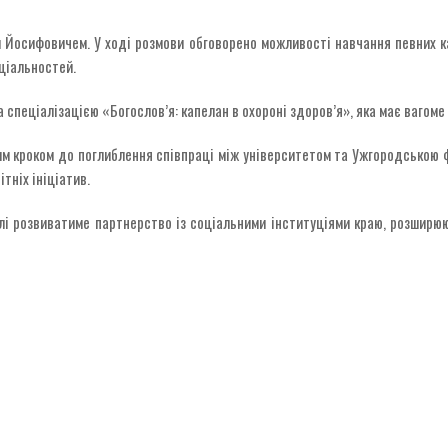
 Йосифовичем. У ході розмови обговорено можливості навчання певних ка
ціальностей.
 спеціалізацією «Богослов’я: капелан в охороні здоров’я», яка має вагоме
им кроком до поглиблення співпраці між університетом та Ужгородською ф
тніх ініціатив.
лі розвиватиме партнерство із соціальними інституціями краю, розширююч