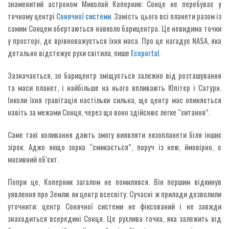
знаменитий астроном Миколай Коперник: Сонце не перебуває у
точному центрі
Сонячної системи
. Замість цього всі планети разом із
самим Сонцем обертаються навколо барицентра. Це невидима точки
у просторі, де врівноважується їхня маса. Про це нагадує NASA, яка
детально відстежує рухи світила, пише
Ecoportal
.
Зазначається, зо барицентр зміщується залежно від розташування
та маси планет, і найбільше на нього впливають Юпітер і Сатурн.
Інколи їхня гравітація настільки сильна, що центр мас опиняється
навіть за межами Сонця, через що воно здійснює легке “хитання”.
Саме такі коливання дають змогу виявляти екзопланети біля інших
зірок. Адже якщо зорка “смикається”, поруч із нею, ймовірно, є
масивний об’єкт.
Попри це, Коперник загалом не помилявся. Він першим відкинув
уявлення про Землю як центр всесвіту. Сучасні ж прилади дозволили
уточнити: центр Сонячної системи не фіксований і не завжди
знаходиться всередині Сонця. Це рухлива точка, яка залежить від