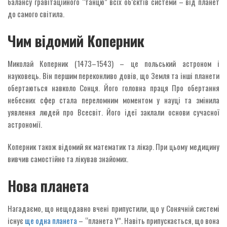
балансу гравітаційного “танцю” всіх об’єктів системи – від планет
до самого світила.
Чим відомий Коперник
Миколай Коперник (1473–1543) – це польський астроном і
науковець. Він першим переконливо довів, що Земля та інші планети
обертаються навколо Сонця. Його головна праця Про обертання
небесних сфер стала переломним моментом у науці та змінила
уявлення людей про Всесвіт. Його ідеї заклали основи сучасної
астрономії.
Коперник також відомий як математик та лікар. При цьому медицину
вивчив самостійно та лікував знайомих.
Нова планета
Нагадаємо, що нещодавно вчені припустили, що у Сонячній системі
існує
ще одна планета
– “планета Y”. Навіть припускається, що вона