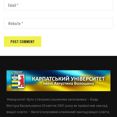
Університет було створено рішенням засновника – Бедь
Віктора Васильовича 20 квітня 2001 року як приватний заклад
вищої освіти – багатогалузевий класичний заклад вищої освіти,