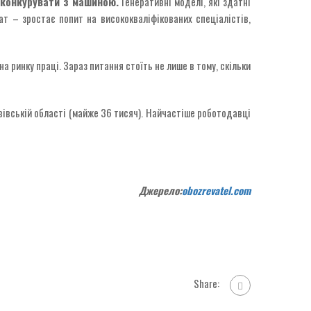
конкурувати з машиною.
Генеративні моделі, які здатні
ат – зростає попит на висококваліфікованих спеціалістів,
а ринку праці. Зараз питання стоїть не лише в тому, скільки
ьвівській області (майже 36 тисяч). Найчастіше роботодавці
Джерело:
obozrevatel.com
Share: