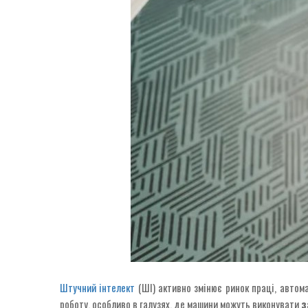
Штучний інтелект
(ШІ) активно змінює ринок праці, авто
роботу, особливо в галузях, де машини можуть виконувати
з