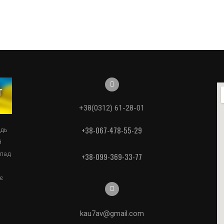
+38(0312) 61-28-01
+38-067-478-55-29
едь
й
клад
+38-099-369-33-77
є
kau7av@gmail.com