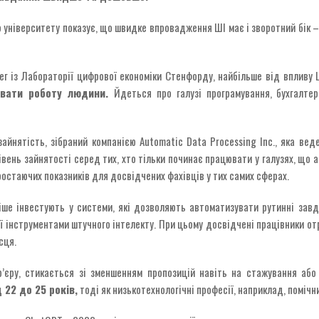
університету показує, що швидке впровадження ШІ має і зворотний бік –
ег із Лабораторії цифрової економіки Стенфорду, найбільше від впливу
увати роботу людини.
Йдеться про галузі програмування, бухгалтер
йнятість, зібраний компанією Automatic Data Processing Inc., яка веде
рівень зайнятості серед тих, хто тільки починає працювати у галузях, що 
зростаючих показників для досвідчених фахівців у тих самих сферах.
ше інвестують у системи, які дозволяють автоматизувати рутинні завд
 інструментами штучного інтелекту. При цьому досвідчені працівники от
сця.
р’єру, стикається зі зменшенням пропозицій навіть на стажування або
 22 до 25 років,
тоді як низькотехнологічні професії, наприклад, поміч