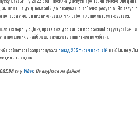
пуску ChatGPT у 2022 році, посилив дискусії про те, чи
зможе людина 
 змінюють підхід компаній до планування робочих ресурсів. Як результ
я потреба у молодших виконавцях, чия робота легше автоматизується.
а експертну оцінку, проте вже дає сигнал про важливі структурні зміни н
групи працівників найбільше ризикують опинитися на узбіччі.
лужба зайнятості запропонувала
понад 265 тисяч вакансій
, найбільше у Л
медиків та водіїв.
OZ.UA та у
Viber
. Не ведіться на фейки!