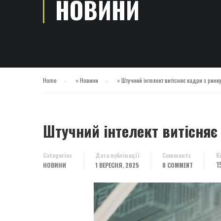
НОВИНИ
Home
»
Новини
»
Штучний інтелект витісняє кадри з ринк
Штучний інтелект витісняє 
Categories
Дата публікації
Comments
К
1
НОВИНИ
1 ВЕРЕСНЯ, 2025
0 COMMENT