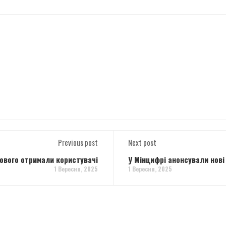
Previous post
Next post
нового отримали користувачі
У Мінцифрі анонсували нові 
1 Вересня, 2025
1 Вересня, 2025