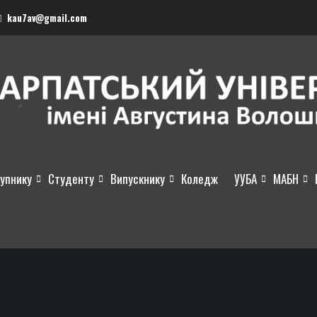
kau7av@gmail.com
упнику
Студенту
Випускнику
Коледж
УУБА
МАБН