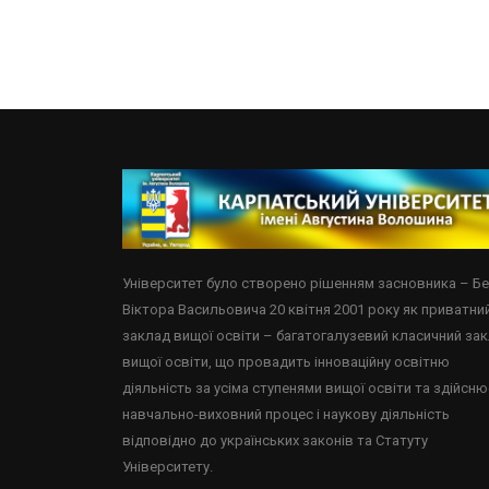
Університет було створено рішенням засновника – Б
Віктора Васильовича 20 квітня 2001 року як приватни
заклад вищої освіти – багатогалузевий класичний за
вищої освіти, що провадить інноваційну освітню
діяльність за усіма ступенями вищої освіти та здійсню
навчально-виховний процес і наукову діяльність
відповідно до українських законів та Статуту
Університету.