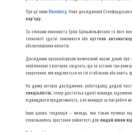
Про це пише
Bloomberg
. Нове дослідження Стенфордського 
кар’єру.
За словами економіста Еріка Бріньйольфссона та його кол
технології здатні замінювати або
суттєво автоматиз
обслуговування клієнтів.
Дослідники проаналізували величезний масив даних про за
опубліковані у вівторок, свідчать, що за останні три роки 
скорочення, яке виділяється на тлі стабільних або навіть 
На думку авторів дослідження, роботодавці дедалі часті
спеціалістів,
тепер достатньо однієї команди, підсиленої
підвищувати продуктивність, а не конкурує за їхні робочі мі
Інша цікава тенденція – молодь, яка тільки починає ка
сповільнилось зростання зайнятості для
людей віком від