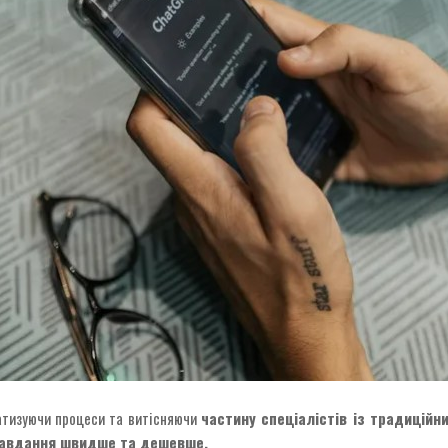
матизуючи процеси та витісняючи
частину спеціалістів із традиційн
авдання швидше та дешевше.