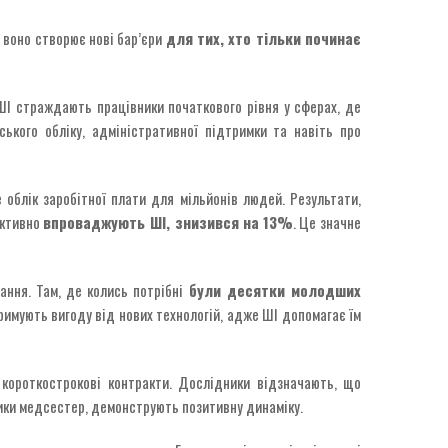
 воно створює нові бар’єри
для тих, хто тільки починає
 ШІ страждають працівники початкового рівня у сферах, де
ського обліку, адміністративної підтримки та навіть про
 облік заробітної плати для мільйонів людей. Результати,
активно
впроваджують ШІ, знизився на
13%
. Це значне
ання. Там, де колись потрібні
були десятки молодших
римують вигоду від нових технологій, адже ШІ допомагає їм
 короткострокові контракти. Дослідники відзначають, що
ники медсестер, демонструють позитивну динаміку.