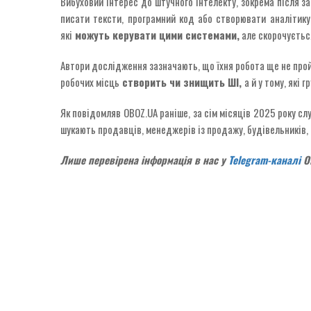
Вибуховий інтерес до штучного інтелекту, зокрема після за
писати тексти, програмний код або створювати аналітику,
які
можуть керувати цими системами,
але скорочуєтьс
Автори дослідження зазначають, що їхня робота ще не пройшл
робочих місць
створить чи знищить ШІ,
а й у тому, які 
Як повідомляв OBOZ.UA раніше, за сім місяців 2025 року с
шукають продавців, менеджерів із продажу, будівельників, 
Лише перевірена інформація в нас у
Telegram-каналі
OB