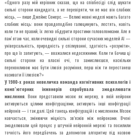
«Одного разу мій керівник сказав, що на співбесіді слід шукати
сильні сторони кандидата, а не перевіряти, чи не має він слабких
місць, — пише Джеймс Сомерс. — Великі мовні моделі мають багато
слабких місць: вони правдоподібно галюцинують, лестять, навіть
коли ти не правий, їх легко обдурити простими головоломками. Але я
памʼятаю час, коли очевидні сильні сторони сучасних моделей AI —
універсальність, природність у спілкуванні, здатність «розуміти»,
про що їх запитують, — вважалися недосяжними. Коли ти бачиш ці
сильні сторони на власні очі, то замислюєшся, наскільки
переконливою має бути ілюзія розуміння, перш ніж ти перестанеш
називати її ілюзією?»
У 1980-х роках невеличка команда когнітивних психологів і
компʼютерних інженерів спробувала змоделювати
мислення
. Вони представили мозок як мережу, в якій нейрони
активуються цілими конфігураціями, активують інші конфігурації
нейронів — і так далі. Цей танець конфігурацій і є мисленням. Мозок
навчається, змінюючи міцність зв’язків між нейронами. Вчені
змоделювали цей процес у штучній нейронній мережі та посилили
точність його передбачень за допомогою алгоритму під назвою