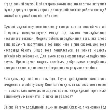
«градієнтний спуск». Цей алгоритм можна порівняти з тим, як турист
шукає дорогу з вершини гори в долину: найпростіше робити так, щоб
кожний наступний крок вів тебе вниз.
Сучасні моделі штучного інтелекту тренуються на великій частині
Інтернету, використовуючи метод під назвою «передбачення
наступного токена». Модель робить передбачення того, яке слово
вона побачить наступним, і порівнює його з тим словом, яке вона
насправді бачить. Якщо вона помиляється, то змінює міцність
зв’язків між нейронами. Для цього вона використовує «градієнтний
спуск». Врешті-решт модель настільки добре може передбачити
наступне слово, що починає спілкуватися як розумне створіння.
Виходить, що сталося ось що. Група дослідників намагалася
змоделювати роботу мозку. Коли їхня модель стала розміром з мозок
— вона почала виконувати задачі, про які люди думали, що тільки
вони можуть їх виконати. То, може, їм вдалося?
Звісно, багато дослідників із цим не згодні. Скажімо, письменник Тед