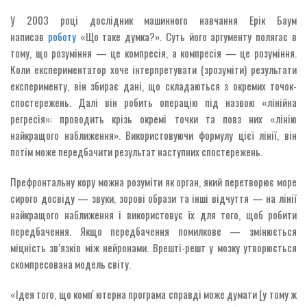
У 2003 році дослідник машинного навчання Ерік Баум
написав
роботу
«Що таке думка?». Суть його аргументу полягає в
тому, що розуміння — це компресія, а компресія — це розуміння.
Коли експериментатор хоче інтерпретувати (зрозуміти) результати
експерименту, він збирає дані, що складаються з окремих точок-
спостережень. Далі він робить операцію під назвою «лінійна
регресія»: проводить крізь окремі точки та повз них «лінію
найкращого наближення». Використовуючи формулу цієї лінії, він
потім може передбачити результат наступних спостережень.
Префронтальну кору можна розуміти як орган, який перетворює море
сирого досвіду — звуки, зорові образи та інші відчуття — на лінії
найкращого наближення і використовує їх для того, щоб робити
передбачення. Якщо передбачення помилкове — змінюється
міцність зв’язків між нейронами. Врешті-решт у мозку утворюється
скомпресована модель світу.
«Ідея того, що компʼютерна програма справді може думати [у тому ж