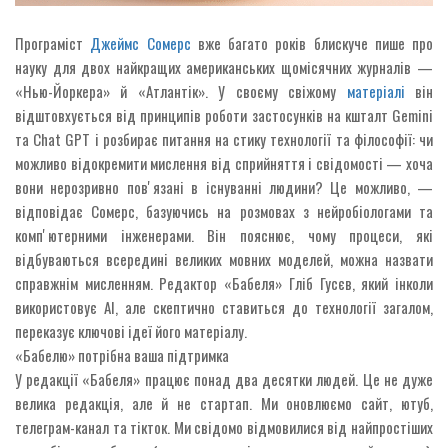
Програміст
Джеймс Сомерс
вже багато років блискуче пише про
науку для двох найкращих американських щомісячних журналів —
«Нью-Йоркера» й «Атлантік». У своєму свіжому
матеріалі
він
відштовхується від принципів роботи застосунків на кшталт Gemini
та Chat GPT і розбирає питання на стику технології та філософії: чи
можливо відокремити мислення від сприйняття і свідомості — хоча
вони нерозривно повʼязані в існуванні людини? Це можливо, —
відповідає Сомерс, базуючись на розмовах з нейробіологами та
компʼютерними інженерами. Він пояснює, чому процеси, які
відбуваються всередині великих мовних моделей, можна назвати
справжнім мисленням. Редактор «Бабеля» Гліб Гусєв, який інколи
використовує AI, але скептично ставиться до технології загалом,
переказує ключові ідеї його матеріалу.
«Бабелю» потрібна ваша підтримка
У редакції «Бабеля» працює понад два десятки людей. Це не дуже
велика редакція, але й не стартап. Ми оновлюємо сайт, ютуб,
телеграм-канал та тікток. Ми свідомо відмовилися від найпростіших