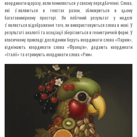
координати щоразу, коли помиляється у своєму передбаченні. Слова,
які зʼявляються в текстах разом, зближуються в цьому
багатовимірному просторі. Як побічний результат у моделі
зʼявляється відображення того, як використовуються слова в мові. У
результаті аналогії та асоціації зберігаються в геометричній формі. У
класичному прикладі дослідники беруть координати слова «Париж»,
віднімають координати слова «Франція», додають координати
«Італії» та отримують координати слова «Рим».