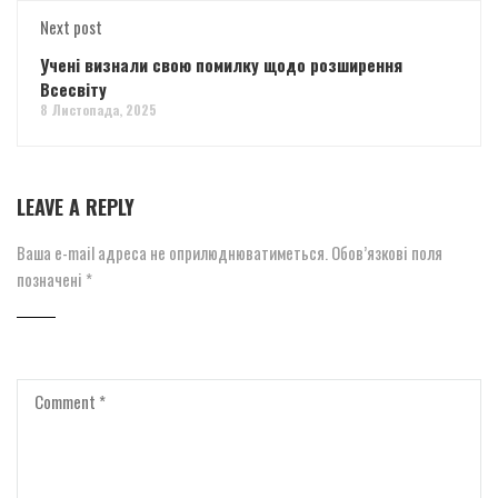
Next post
Учені визнали свою помилку щодо розширення
Всесвіту
8 Листопада, 2025
LEAVE A REPLY
Ваша e-mail адреса не оприлюднюватиметься.
Обов’язкові поля
позначені
*