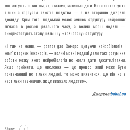
контактують зі світом, як, скажімо, маленькі діти. Вони контактують
тільки з корпусом текстів людства — а це вторинне джерело
досвіду. Крім того, людський мозок змінює структуру нейронних
зв’язків в режимі реального часу, а великі мовні моделі —
використовують сталу, незмінну, «треновану» структуру.
«І тим не менш, — розповідає Сомерс, цитуючи нейробіологів і
компʼютерних інженерів, — великі мовні моделі дали таке розуміння
роботи мозку, якого нейробіологія не могла дати десятиліттями.
Якщо прийняти, що мислення — це процес, який може бути
притаманний не тільки людині, то може виявитися, що він не є
настільки таємничим, як це вважало людство».
Джерело:
babel.ua
Share: