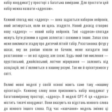
набір координат) у просторі з багатьма вимірами. Для простоти цей
набір можна назвати «адресою».
Кожний спогад має «адресу» — вона задається набором нейронів,
який активується, коли ви щось згадуєте. Новий досвід створює
нову «адресу» — новий набір нейронів. Такі «адреси»-спогади
можуть бути різними в одних аспектах і схожими в інших. Запах сіна
може викликати згадку про дитячий літній табір. Розстановка фігур у
шахах, яку ви раніше ніколи не бачили, може нагадати інші
розстановки — не всі одразу, але схожі. Будь-який тип мислення —
прустівський, джойсівський, логічне міркування — залежить від
асоціацій, які зʼявляються в нашому розумі. Так ми й орієнтуємося у
світі.
Великі мовні моделі у своїй основі мають саме таку «машину
орієнтації». Кожному слову вони присвоюють набір координат у
багатовимірному просторі, «адресу». В моделі GPT-4 ця «адреса»
містить тисячі координат. Вони вказують на відстань кожного слова
до кожного іншого слова. Під час «навчання» модель змінює ці