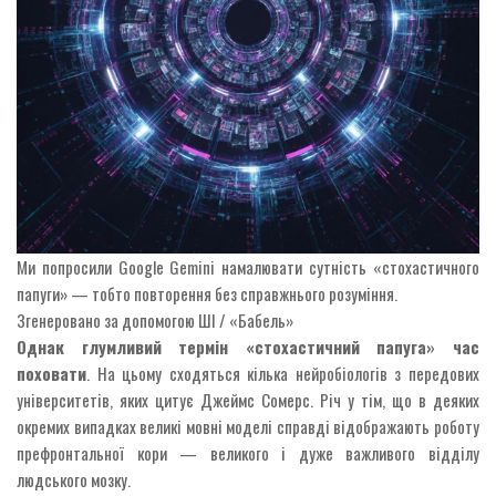
Ми попросили Google Gemini намалювати сутність «стохастичного
папуги» — тобто повторення без справжнього розуміння.
Згенеровано за допомогою ШІ / «Бабель»
Однак глумливий термін «стохастичний папуга» час
поховати
. На цьому сходяться кілька нейробіологів з передових
університетів, яких цитує Джеймс Сомерс. Річ у тім, що в деяких
окремих випадках великі мовні моделі справді відображають роботу
префронтальної кори — великого і дуже важливого відділу
людського мозку.