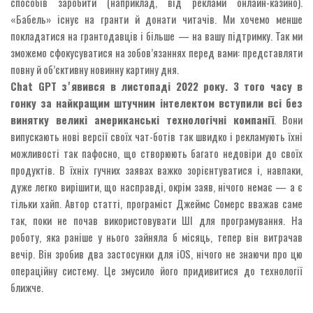
способів заробити (наприклад, від реклами онлайн-казино).
«Бабель» існує на гранти й донати читачів. Ми хочемо менше
покладатися на грантодавців і більше — на вашу підтримку. Так ми
зможемо сфокусуватися на зобов’язаннях перед вами: представляти
повну й об’єктивну новинну картину дня.
Chat GPT зʼявився в листопаді 2022 року. З того часу в
гонку за найкращим штучним інтелектом вступили всі без
винятку великі американські технологічні компанії
. Вони
випускають нові версії своїх чат-ботів так швидко і рекламують їхні
можливості так пафосно, що створюють багато недовіри до своїх
продуктів. В їхніх гучних заявах важко зорієнтуватися і, навпаки,
дуже легко вирішити, що насправді, окрім заяв, нічого немає — а є
тільки хайп. Автор статті, програміст Джеймс Сомерс вважав саме
так, поки не почав використовувати ШІ для програмування. На
роботу, яка раніше у нього зайняла б місяць, тепер він витрачав
вечір. Він зробив два застосунки для iOS, нічого не знаючи про цю
операційну систему. Це змусило його придивитися до технології
ближче.