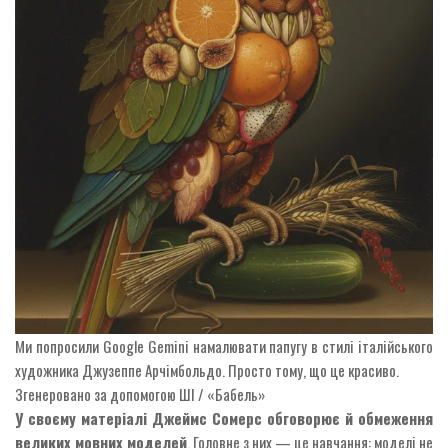
Ми попросили Google Gemini намалювати папугу в стилі італійського
художника Джузеппе Арчімбольдо. Просто тому, що це красиво.
Згенеровано за допомогою ШІ / «Бабель»
У своєму матеріалі Джеймс Сомерс обговорює й обмеження
великих мовних моделей
. Головне з них — це навчання: моделі не