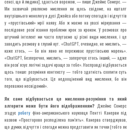
сенсі, що й людина], здається ворожою, — пише Джеймс Сомерс. —
Ми зазвичай уявляємо мислення як щось свідоме, на кшталт
внутрішнього монологу в дусі Джойса або потоку спогадів і відчуттів
у «прустівський» мрії наяву. Або ж маємо на увазі міркування —
послідовне розвʼязання проблеми крок за кроком. У розмовах про
штучний інтелект ми часто плутаємо ці різні види мислення, і це
заводить розмову в глухий кут. «ChatGPT, очевидно, не мислить, —
каже хтось, — бо він явно не переживає прустівських марень».
«ChatGPT, безперечно, мислить, — заперечує хтось інший, — адже
він розвʼязує логічні задачі краще за тебе». Насправді відбувається
щось тонше: розуміння контексту — тобто здатність схопити суть
того, що відбувається. Це недооцінений вид мислення, бо він
переважно несвідомий».
Як саме відбувається це мислення-розуміння та який
алгоритм може бути його відображенням?
Джеймс Сомерс
згадує
роботу
фіно-американського науковця Пентті Канерви під
назвою «Просторово розподілена пам’ять». Канерва стверджував,
що думки, відчуття і спогади можна представити як точки (тобто як