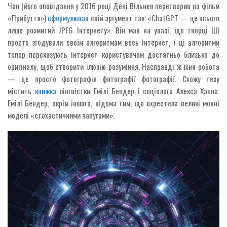
Чан (його оповідання у 2016 році Дені Вільнев перетворив на фільм
«Прибуття»)
сформулював
свій аргумент так: «ChatGPT — це всього
лише розмитий JPEG Інтернету». Він мав на увазі, що творці ШІ
просто згодували своїм алгоритмам весь Інтернет, і ці алгоритми
тепер переказують Інтернет користувачам достатньо близько до
оригіналу, щоб створити ілюзію розуміння. Насправді ж їхня робота
— це просто фотографія фотографії фотографії. Схожу тезу
містить
книжка
лінгвістки Емілі Бендер і соціолога Алекса Ханна.
Емілі Бендер, окрім іншого, відома тим, що охрестила великі мовні
моделі «стохастичними папугами».