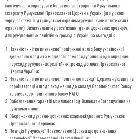
благочинь, чи спробувати боротися за створення Румунського
екзархату Румунської Православної Церкви в Україні (що у свою
чергу, зокрема, підтримується окремими румунськими політиками і
ієрархами). Визначальним у розв’язанні даних церковних протиріч,
для румуномовних релігійних громад в Україні на сьогодні є:
Наявність чітко визначеної політичної волі з боку української
державної влади та місцевого самоврядування щодо сприяння
переходу румуновних релігійних громад до лона Православної
Церкви України;
Наявність чітко визначеної політичної позиції Держави Україна на
євроінтеграцію щодо входження до складу Європейського Союзу
та військово-політичного блоку НАТО;
Забезпечення гарантій можливості здійснювати богослужіння на
румунській мові;
Збереження духовно-церковних взаємовідносин з Румунською
Православною Церквою;
Позиція Румунської Православної Церкви щодо визнання
автокефалії Православної Церкви України;