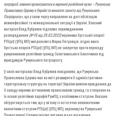
патріархії, повинні організуватися в окремий релігійний культ – Румунську
Православну Церкву в Україні та вимагати захисту від Румунського
Патріархату»,
що у свою чергу направлене на дестабілізацію
міжконфесійної та міжнаціональної ситуації в Україні. Власний
матеріал Влад Кубряков підсилює оприлюдненням
розпорядження
(№76 від 29.03.2022)
керівника Хустської єпархії
РПЦвУ (УПЦ МП) митрополита Марка Петровція, згідно якого
Хустська єпархія РПЦвУ (УПЦ МП) не заперечує проти переходу
румуномовних релігійних громад Солотвинського благочиння під
юрисдикцію Румунського патріархату.
У своїх матеріалах Влад Кубряков повідомляє, що Румунська
Православна Церква має на меті розширити її адміністративно-
територіальну структуру на території України шляхом приєднання до
її складу окремих вітчизняних православних громад та створення на
їх основі релігійних парафій РумПЦ з особливим статусом. Вказане
обґрунтовується тим, що у зв’язку із остаточно невизначеним
канонічним статусом РПЦвУ (УПЦ МП), керівництво Румунської
Православної Церкви ініціює питання щодо входження