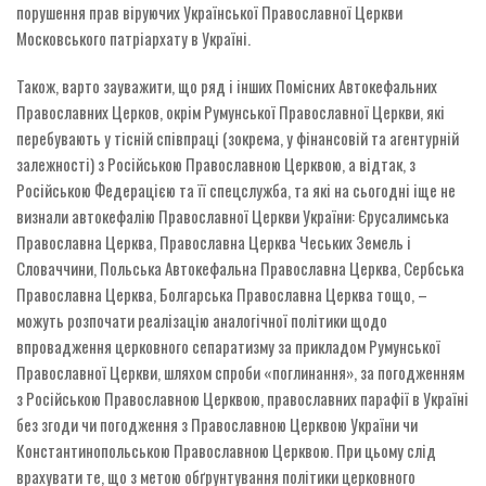
порушення прав віруючих Української Православної Церкви
Московського патріархату в Україні.
Також, варто зауважити, що ряд і інших Помісних Автокефальних
Православних Церков, окрім Румунської Православної Церкви, які
перебувають у тісній співпраці (зокрема, у фінансовій та агентурній
залежності) з Російською Православною Церквою, а відтак, з
Російською Федерацією та її спецслужба, та які на сьогодні іще не
визнали автокефалію Православної Церкви України: Єрусалимська
Православна Церква, Православна Церква Чеських Земель і
Словаччини, Польська Автокефальна Православна Церква, Сербська
Православна Церква, Болгарська Православна Церква тощо, –
можуть розпочати реалізацію аналогічної політики щодо
впровадження церковного сепаратизму за прикладом Румунської
Православної Церкви, шляхом спроби «поглинання», за погодженням
з Російською Православною Церквою, православних парафії в Україні
без згоди чи погодження з Православною Церквою України чи
Константинопольською Православною Церквою. При цьому слід
врахувати те, що з метою обґрунтування політики церковного