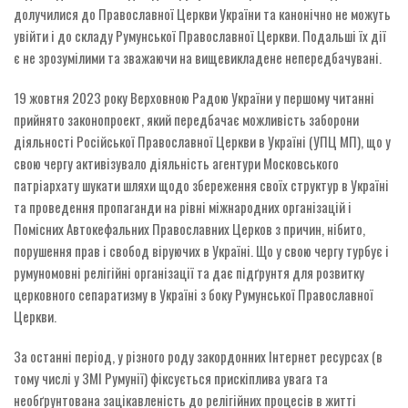
долучилися до Православної Церкви України та канонічно не можуть
увійти і до складу Румунської Православної Церкви. Подальші їх дії
є не зрозумілими та зважаючи на вищевикладене непередбачувані.
19 жовтня 2023 року Верховною Радою України у першому читанні
прийнято законопроект, який передбачає можливість заборони
діяльності Російської Православної Церкви в Україні (УПЦ МП), що у
свою чергу активізувало діяльність агентури Московського
патріархату шукати шляхи щодо збереження своїх структур в Україні
та проведення пропаганди на рівні міжнародних організацій і
Помісних Автокефальних Православних Церков з причин, нібито,
порушення прав і свобод віруючих в Україні. Що у свою чергу турбує і
румуномовні релігійні організації та дає підґрунтя для розвитку
церковного сепаратизму в Україні з боку Румунської Православної
Церкви.
За останні період, у різного роду закордонних Інтернет ресурсах (в
тому числі у ЗМІ Румунії) фіксується прискіплива увага та
необґрунтована зацікавленість до релігійних процесів в житті