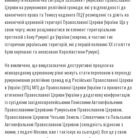
Церкви на румуномовні релігійній громади, які у відповідності до
канонічного права та Томосу наданого ПЦУ розміщенні та діють на
канонічній церковній території Православної Церкви України. Що у
свою чергу, може розцінюватися як елемент територіальних
претензій з боку Румунії до України (зокрема, в частині тих
історичних українських територій, які у першій половині ХХ століття
були окуповані та анексовані Королівством Румуні).
Не виключено, що вищезазначені деструктивні процеси на
міжнародному церковному рівні можуть стати перепоною в переході
румуномовних релігійних громад від Російської Православної Церкви
в Україні (УПЦ МП) до Православної Церкви України та призвести до
втягнення Православної Церкви України у додаткову конфронтацію
із сусідніми західноєвропейськими Помісними Автокефальними
Православними Церквами: Румунською Православною Церквою,
Православною Церквою Чеських Земель і Словаччини та Польською
Автокефальною Православною Церквою (складність відносин з
якими, з подачі Москви, вже і так існує на сьогодні). Все це у свою