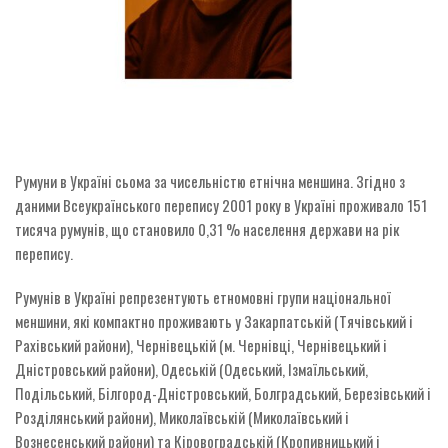
Румуни в Україні сьома за чисельністю етнічна меншина. Згідно з
даними Всеукраїнського перепису 2001 року в Україні проживало 151
тисяча румунів, що становило 0,31 % населення держави на рік
перепису.
Румунів в Україні репрезентують етномовні групи національної
меншини, які компактно проживають у Закарпатській (Тячівський і
Рахівський райони), Чернівецькій (м. Чернівці, Чернівецький і
Дністровський райони), Одеській (Одеський, Ізмаїльський,
Подільський, Білгород-Дністровський, Болградський, Березівський і
Розділянський райони), Миколаївській (Миколаївський і
Вознесенський райони) та Кіровоградській (Кропивницький і