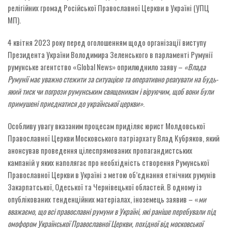
релігійних громад Російської Православної Церкви в Україні (УПЦ
МП).
4 квітня 2023 року перед оголошенням щодо організації виступу
Президента України Володимира Зеленського в парламенті Румунії
румунське агентство «Global News» оприлюднило заяву –
«Влада
Румунії має уважно стежити за ситуацією та оперативно реагувати на будь-
який тиск чи погрози румунським священикам і віруючим, щоб вони були
примушені приєднатися до української церкви»
.
Особливу увагу вказаним процесам приділяє юрист Молдовської
Православної Церкви Московського патріархату Влад Кубряков, який
анонсував проведення цілеспрямованих пропагандистських
кампаній у яких наполягає про необхідність створення Румунської
Православної Церкви в Україні з метою об’єднання етнічних румунів
Закарпатської, Одеської та Чернівецької областей. В одному із
опублікованих тенденційних матеріалах, іноземець заявив – «
ми
вважаємо, що всі православні румуни в Україні, які раніше перебували під
омофором Української Православної Церкви, похідної від московської