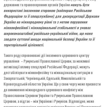
державних та правоохоронних органів України
можуть бути
використані іноземною стороною (найперше Російською
Федерацією та її спецслужбами) для дискредитації Держави
Україна на міжнародному рівні та з метою порушення
міжконфесійної і міжнаціональної стабільності в умовах
широкомасштабної російсько-української війни, що може
завдати суттєвої шкоди національній безпеці України та її
територіальній цілісності.
Такого роду спровоковані дії іноземного церковного центру
управління – Румунської Православної Церкви, за можливої
активізації впливу спецслужб Російської Федерації, можуть
дестабілізувати міжконфесійну та міжнаціональну ситуацію в
Закарпатській, Чернівецькій, Одеській, Миколаївській та
Кіровоградській областях України. Що у свою чергу може призвести
до виникнення міжнародного церковного конфлікту між
Православною Церквою України та Румунською Православною
Церквою, а відтак – між Україною і Румунією. Відповідно, може
виникнути неканонічна ситуація зазіхання Румунської Православної