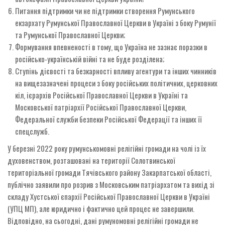
Питання підтримки чи не підтримки створення Румунського
екзархату Румунської Православної Церкви в Україні з боку Румунії
та Румунської Православної Церкви;
Формування впевненості в тому, що Україна не зазнає поразки в
російсько-українській війні та не буде розділена;
Ступінь дієвості та безкарності впливу агентури та інших чинників
на вищезазначені процеси з боку російських політичних, церковних
кіл, ієрархів Російської Православної Церкви в Україні та
Московської патріархії Російської Православної Церкви,
Федеральної служби безпеки Російської Федерації та інших її
спецслужб.
У березні 2022 року румунськомовні релігійні громади на чолі із їх
духовенством, розташовані на території Солотвинської
територіальної громади Тячівського району Закарпатської області,
публічно заявили про розрив з Московським патріархатом та вихід зі
складу Хустської єпархії Російської Православної Церкви в Україні
(УПЦ МП), але юридично і фактично цей процес не завершили.
Відповідно, на сьогодні, дані румуномовні релігійні громади не