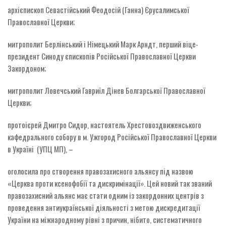
архієпископ Севастійський Феодосій (Ганна) Єрусалимської
Православної Церкви;
митрополит Берлінський і Німецький Марк Арндт, перший віце-
президент Синоду єпископів Російської Православної Церкви
Закордоном;
митрополит Ловечський Гавриїл Дінев Болгарської Православної
Церкви;
протоієрей Дмитро Сидор, настоятель Хрестовоздвиженського
кафедрального собору в м. Ужгород Російської Православної Церкви
в Україні (УПЦ МП), –
оголосила про створення правозахисного альянсу під назвою
«Церква проти ксенофобії та дискримінації». Цей новий так званий
правозахисний альянс має стати одним із закордонних центрів з
проведення антиукраїнської діяльності з метою дискредитації
України на міжнародному рівні з причин, нібито, систематичного