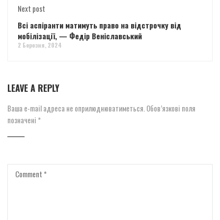
Next post
Всі аспіранти матимуть право на відстрочку від
мобілізації, — Федір Веніславський
2 Березня, 2024
LEAVE A REPLY
Ваша e-mail адреса не оприлюднюватиметься.
Обов’язкові поля
позначені
*