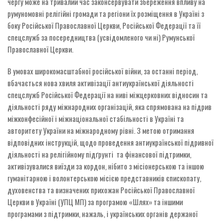
чергу може на тривалий час законсервувати збереження впливу на
румуномовні релігійні громади та регіони їх розміщення в Україні з
боку Російської Православної Церкви, Російської Федерації та її
спецслужб за посередництва (усвідомленого чи ні) Румунської
Православної Церкви.
В умовах широкомасштабної російської війни, за останні період,
вбачається нова хвиля активізації антиукраїнської діяльності
спецслужб Російської Федерації на ниві міжцерковних відносин та
діяльності ряду міжнародних організацій, яка спрямована на підрив
міжконфесійної і міжнаціональної стабільності в Україні та
авторитету України на міжнародному рівні. З метою отримання
відповідних інструкцій, щодо проведення антиукраїнської підривної
діяльності на релігійному підґрунті та фінансової підтримки,
активізувалися виїзди за кордон, нібито з місіонерською та іншою
гуманітарною і волонтерською місією представників єпископату,
духовенства та визначених прихожан Російської Православної
Церкви в Україні (УПЦ МП) за програмою «Шлях» та іншими
програмами з підтримки, нажаль, і українських органів держаної