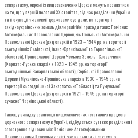
сепаратизму, окремі із вищезазначених Церков можуть посилатися
на те, що у першій половині ХХ століття, під час розділення України
та її окупації чи анексії державами сусідами, на території
західноукраїнських земель діяли релігійні приходи таких Помісних
Автокефальних Православних Церков, як: Польської Автокефальної
Православної Церкви (ряд єпархій в 1923 – 1944 рр. на території
сьогоднішніх Львівської, Івано-Франківської та Тернопільської
областей), Православної Церкви Чеських Земель і Словаччини
(Карпато-Руська єпархія в 1923 – 1945 рр. на території
сьогоднішньої Закарпатської області), Сербської Православної
Церкви (Мукачівсько-Пряшівська єпархія в 1930 – 1945 рр. на
території сьогоднішньої Закарпатської області) та Румунської
Православної Церкви (ряд єпархії в 1921 – 1945 рр. на території
сучасної Чернівецької області).
Також, у випадку реалізації вищезазначених негативних процесів
церковного сепаратизму в Україні, відбудеться суттєве розділення і
загострення відносин між Помісними Автокефальними
Православними Церквами у світі, яке на сьогодні, зокрема, у