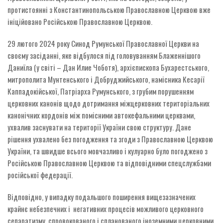
протистоянні з Константинопольською Православною Церквою вже
ініційовано Російською Православною Церквою.
29 лютого 2024 року Синод Румунської Православної Церкви на
своєму засіданні, яке відбулося під головуванням Блаженнішого
Даниїла (у світі – Дан Илие Чоботя), архієпископа Бухарестського,
митрополита Мунтенського і Добруджийського, намісника Кесарії
Каппадокійської, Патріарха Румунського, з грубим порушенням
церковних канонів щодо дотримання міжцерковних територіальних
канонічних кордонів між помісними автокефальними церквами,
ухвалив заснувати на території України свою структуру. Дане
рішення ухвалено без погодження та згоди з Православною Церквою
України, та швидше всього мовчазливо і кулуарно було погоджено з
Російською Православною Церквою та відповідними спецслужбами
російської федерації.
Відповідно, у випадку подальшого поширення вищезазначених
крайнє небезпечних і негативних процесів можливого церковного
сепаратизму, спровокованого і спланованого іноземними церковними