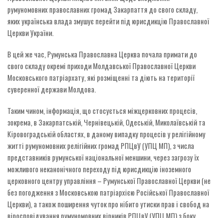
румуномовних православних громад Закарпаття до свого складу,
яких українська влада змушує перейти під юрисдикцію Православної
Церкви України.
В цей же час, Румунська Православна Церква почала примати до
свого складу окремі приходи Молдавської Православної Церкви
Московського патріархату, які розміщенні та діють на території
суверенної держави Молдова.
Таким чином, інформація, що стосується міжцерковних процесів,
зокрема, в Закарпатській, Чернівецькій, Одеській, Миколаївській та
Кіровоградській областях, в даному випадку процесів у релігійному
житті румуномовних релігійних громад РПЦвУ (УПЦ МП), з числа
представників румунської національної меншини, через загрозу їх
можливого неканонічного переходу під юрисдикцію іноземного
церковного центру управління – Румунської Православної Церкви (не
без погодження з Московською патріархією Російської Православної
Церкви), а також поширення чуток про нібито утиски прав і свобод на
віросповідування румуномовних вірників РПЦвУ (УПЦ МП) з боку