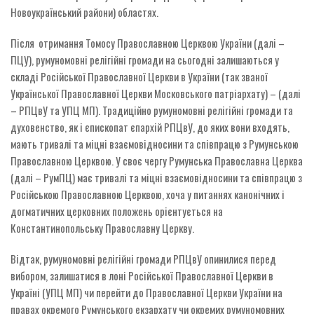
Новоукраїнський райони) областях.
Після отримання Томосу Православною Церквою України (далі –
ПЦУ), румуномовні релігійні громади на сьогодні залишаються у
складі Російської Православної Церкви в України (так званої
Української Православної Церкви Московського патріархату) – (далі
– РПЦвУ та УПЦ МП). Традиційно румуномовні релігійні громади та
духовенство, як і єпископат єпархій РПЦвУ, до яких вони входять,
мають тривалі та міцні взаємовідносини та співпрацю з Румунською
Православною Церквою. У своє чергу Румунська Православна Церква
(далі – РумПЦ) має тривалі та міцні взаємовідносини та співпрацю з
Російською Православною Церквою, хоча у питаннях канонічних і
догматичних церковних положень орієнтується на
Константинопольську Православну Церкву.
Відтак, румуномовні релігійні громади РПЦвУ опинилися перед
вибором, залишатися в лоні Російської Православної Церкви в
Україні (УПЦ МП) чи перейти до Православної Церкви України на
правах окремого Румунського екзархату чи окремих румуномовних