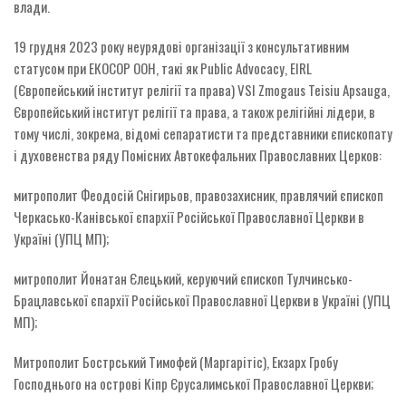
влади.
19 грудня 2023 року неурядові організації з консультативним
статусом при ЕКОСОР ООН, такі як Public Advocacy, EIRL
(Європейський інститут релігії та права) VSI Zmogaus Teisiu Apsauga,
Європейський інститут релігії та права, а також релігійні лідери, в
тому числі, зокрема, відомі сепаратисти та представники єпископату
і духовенства ряду Помісних Автокефальних Православних Церков:
митрополит Феодосій Снігирьов, правозахисник, правлячий єпископ
Черкасько-Канівської єпархії Російської Православної Церкви в
Україні (УПЦ МП);
митрополит Йонатан Єлецький, керуючий єпископ Тулчинсько-
Брацлавської єпархії Російської Православної Церкви в Україні (УПЦ
МП);
Митрополит Бострський Тимофей (Маргарітіс), Екзарх Гробу
Господнього на острові Кіпр Єрусалимської Православної Церкви;