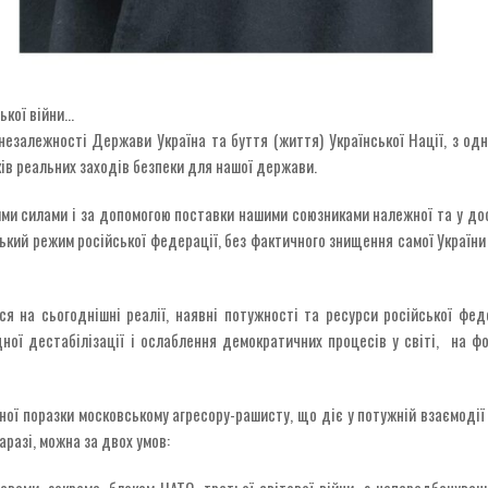
ької війни…
 незалежності Держави Україна та буття (життя) Української Нації, з о
ів реальних заходів безпеки для нашої держави.
ими силами і за допомогою поставки нашими союзниками належної та у дос
й режим російської федерації, без фактичного знищення самої України та 
я на сьогоднішні реалії, наявні потужності та ресурси російської федер
ної дестабілізації і ослаблення демократичних процесів у світі, на ф
вної поразки московському агресору-рашисту, що діє у потужній взаємод
аразі, можна за двох умов:
ами, зокрема, блоком НАТО, третьої світової війни, з непередбачуван