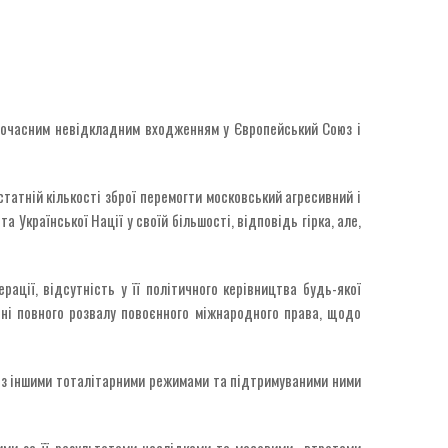
дночасним невідкладним входженням у Європейський Союз і
татній кількості зброї перемогти московський агресивний і
Української Нації у своїй більшості, відповідь гірка, але,
ації, відсутність у її політичного керівництва будь-якої
оні повного розвалу повоєнного міжнародного права, щодо
ії з іншими тоталітарними режимами та підтримуваними ними
ими за її результатами наслідками та масовими втратами