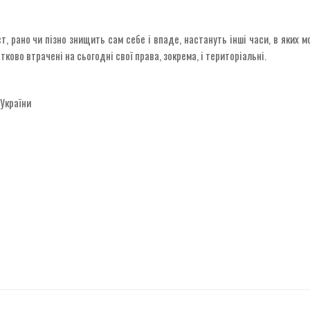
, рано чи пізно знищить сам себе і впаде, настануть інші часи, в яких м
ово втрачені на сьогодні свої права, зокрема, і територіальні.
 України