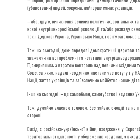
(убивствами) людей, зокрема, найперше самих українців;
– або, друге, виникнення великих політичних, соціальних та
нової внутрішньоросійської революції та/або розпаду само
так, і Державі Україна, Української Нації, і світу загалом, 
Тож, на сьогодні, доки передові демократичні держави та 
зважаючи на всі проблемні та негативні внутрішньодержавні
її, змирившись з втратою контролю над певними східними 
Союз, за яким, надалі неодмінно настане час вступу і у 
Нації, життя українців та забезпечимо майбутнє нашим діт
Інше на сьогодні, – це самообман, самогубство і ведення Укр
Тож, думаймо власною головою, без зайвих емоцій та не по
стороні.
Вихід з російсько-української війни, входження у Європе
територіальної цілісності у збережених кордонах, з виход