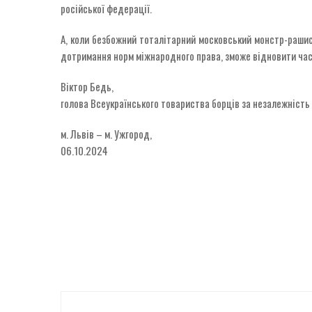
російської федерації.
А, коли безбожний тоталітарний московський монстр-рашист
дотримання норм міжнародного права, зможе відновити частк
Віктор Бедь,
голова Всеукраїнського товариства борців за незалежність
м. Львів – м. Ужгород,
06.10.2024