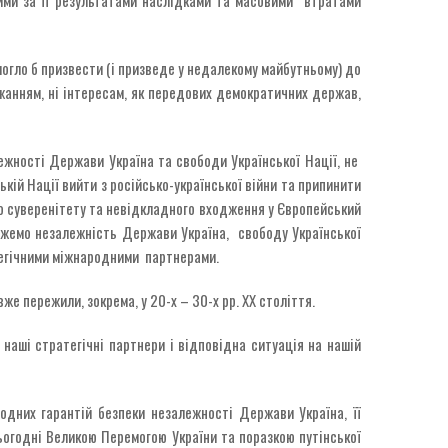
 могло б призвести (і призведе у недалекому майбутньому) до
ажанням, ні інтересам, як передових демократичних держав,
лежності Держави Україна та свободи Української Нації, не
кій Нації вийти з російсько-української війни та припинити
о суверенітету та невідкладного входження у Європейський
режемо незалежність Держави Україна, свободу Української
атегічними міжнародними партнерами.
же пережили, зокрема, у 20-х – 30-х рр. ХХ століття.
 наші стратегічні партнери і відповідна ситуація на нашій
родних гарантій безпеки незалежності Держави Україна, її
сьогодні Великою Перемогою України та поразкою путінської