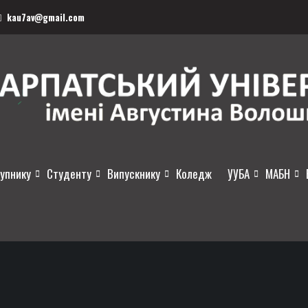
kau7av@gmail.com
упнику
Студенту
Випускнику
Коледж
УУБА
МАБН