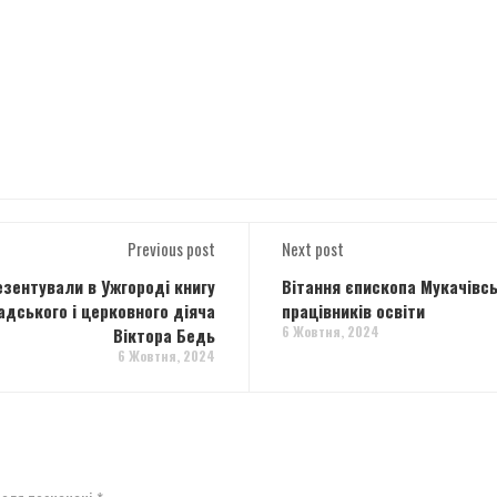
Previous post
Next post
зентували в Ужгороді книгу
Вітання єпископа Мукачівсь
адського і церковного діяча
працівників освіти
6 Жовтня, 2024
Віктора Бедь
6 Жовтня, 2024