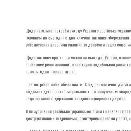
Щодо нагальної потреби виходу України з російсько-українс
Головним на сьогодні є два ключові питання: збереження
забезпечення власними силами і за допомоги наших союзник
Щодо питання про те, чи можна на сьогодні Україні, власн
безбожний реанімований тоталітарно-кадебіський рашистськи
нажаль, одна – певно, що ні…
І не потрібно себе обманювати. Слід реалістично дивитис
людської духовності і моральності та пануючої міжнарод
недоторканості державних кордонів суверенних держав.
Для зупинення російсько-української війни і нанесення по
деструктивними, підривними і агентурними силами у світі, н
– перше, розгортання передовими демократичними держав