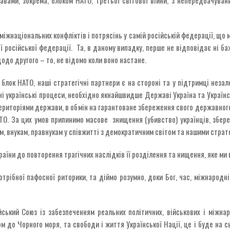
 міжнаціональних конфліктів і потрясінь у самій російській федерації, що
ї російської федерації. Та, в даному випадку, перше не відповідає ні б
а щодо другого – то, не відомо коли воно настане.
блок НАТО, наші стратегічні партнери є на стороні та у підтримці неза
 українські процеси, необхідно якнайшвидше Державі Україна та Українсь
територіями держави, в обмін на гарантоване збереження свого державног
НАТО. За цих умов припинимо масове знищення (убивство) українців, збе
ям, внукам, правнукам у співжитті з демократичним світом та нашими стр
аїни до повторення трагічних наслідків її розділення та нищення, яке ми в
трібної пафосної риторики, та діймо розумно, доки Бог, час, міжнародні
йський Союз із забезпеченням реальних політичних, військових і міжна
ом до Чорного моря, та свободи і життя Української Нації, це і буде на 