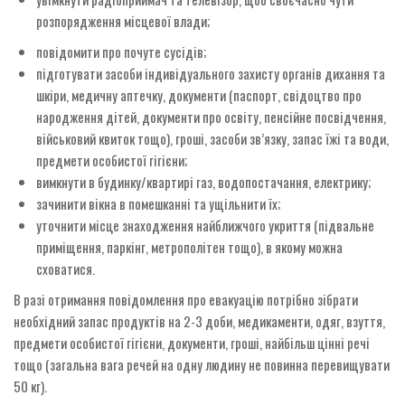
розпорядження місцевої влади;
повідомити про почуте сусідів;
підготувати засоби індивідуального захисту органів дихання та
шкіри, медичну аптечку, документи (паспорт, свідоцтво про
народження дітей, документи про освіту, пенсійне посвідчення,
військовий квиток тощо), гроші, засоби зв’язку, запас їжі та води,
предмети особистої гігієни;
вимкнути в будинку/квартирі газ, водопостачання, електрику;
зачинити вікна в помешканні та ущільнити їх;
уточнити місце знаходження найближчого укриття (підвальне
приміщення, паркінг, метрополітен тощо), в якому можна
сховатися.
В разі отримання повідомлення про евакуацію потрібно зібрати
необхідний запас продуктів на 2-3 доби, медикаменти, одяг, взуття,
предмети особистої гігієни, документи, гроші, найбільш цінні речі
тощо (загальна вага речей на одну людину не повинна перевищувати
50 кг).