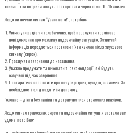
хвилин. Їх за потреби можуть повторювати через кожні 10-15 хвилин.
Якщо ви почули сигнал “Увага всім!”, потрібно:
Увімкнути радіо чи телебачення, щоб прослухати термінове
повідомлення про можливу надзвичайну ситуацію. Зазвичай
інформація передається протягом п’яти хвилин після звукового
сигналу (сирен).
Прослухати звернення до населення.
Уважно продумати та виконати ті рекомендації, які будуть
озвучені під час звернення.
Постаратися сповістити про почуте рідних, сусідів, знайомих. За
необхідності слід надати їм допомогу.
Головне – діяти без паніки та дотримуватися отриманих вказівок.
Якщо сигнал тривожних сирен та надзвичайна ситуація застали вас
удома, потрібно:
увімкнути радіоприймач та телевізор, щоб своєчасно чути