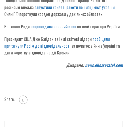
“спеціальної воєнної операції на Донбасі” вранці 24 лютого
російські війська
запустили крилаті ракети по низці міст України
.
Сили РФ перетнули кордон держави у декількох областях.
Верховна Рада
запровадила воєнний стан
на всій території України.
Президент США Джо Байден та інші світові лідери
пообіцяли
притягнути Росію до відповідальності
за початок війни в Україні та
дати жорстку відповідь на дії Кремля.
Джерело:
news.obozrevatel.com
Share: