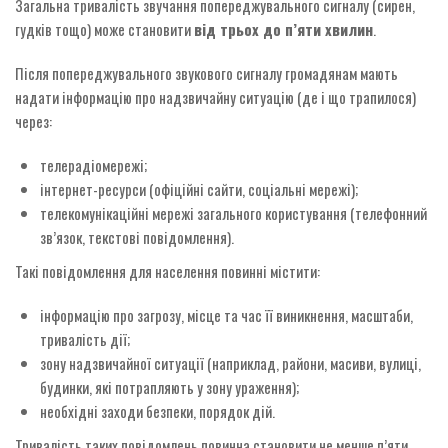
Загальна тривалість звучання попереджувального сигналу (сирен,
гудків тощо) може становити
від трьох до п’яти хвилин
.
Після попереджувального звукового сигналу громадянам мають
надати інформацію про надзвичайну ситуацію (де і що трапилося)
через:
телерадіомережі;
інтернет-ресурси (офіційні сайти, соціальні мережі);
телекомунікаційні мережі загального користування (телефонний
зв’язок, текстові повідомлення).
Такі повідомлення для населення повинні містити:
інформацію про загрозу, місце та час її виникнення, масштаби,
тривалість дії;
зону надзвичайної ситуації (наприклад, райони, масиви, вулиці,
будинки, які потрапляють у зону ураження);
необхідні заходи безпеки, порядок дій.
Тривалість таких повідомлень повинна становити не менше п’яти