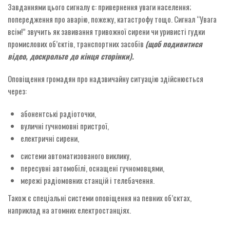
Завданнями цього сигналу є: привернення уваги населення;
попередження про аварію, пожежу, катастрофу тощо. Сигнал “Увага
всім!” звучить як завивання тривожної сирени чи уривисті гудки
промислових об’єктів, транспортних засобів
(щоб подивитися
відео, доскрольте до кінця сторінки).
Оповіщення громадян про надзвичайну ситуацію здійснюється
через:
абонентські радіоточки,
вуличні гучномовні пристрої,
електричні сирени,
системи автоматизованого виклику,
пересувні автомобілі, оснащені гучномовцями,
мережі радіомовних станцій і телебачення.
Також є спеціальні системи оповіщення на певних об’єктах,
наприклад на атомних електростанціях.