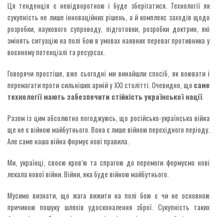
Ця тенденція є невідворотною і буде зберігатися. Технології як
сукупність не лише інноваційних рішень, а й комплекс заходів щодо
розробки, наукового супроводу, підготовки, розробки доктрин, які
змінять ситуацію на полі бою в умовах наявних переваг противника у
воєнному потенціалі та ресурсах.
Говорячи простіше, вже сьогодні ми винайшли спосіб, як воювати і
перемагати проти сильніших армій у ХХІ столітті. Очевидно, що
саме
технології мають забезпечити стійкість української нації
.
Разом із цим абсолютно погоджуюсь, що російсько-українська війна
ще не є війною майбутнього. Вона є лише війною перехідного періоду.
Але саме наша війна формує нові правила.
Ми, українці, своєю кров’ю та спрагою до перемоги формуємо нові
лекала нової війни. Війни, яка буде війною майбутнього.
Мусимо визнати, що жага вижити на полі бою є чи не основною
причиною пошуку шляхів удосконалення зброї. Сукупність таких