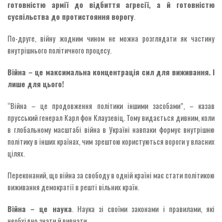
готовністю армії до відбиття агресії, а й готовністю
суспільства до протистояння ворогу
.
По-друге, війну жодним чином не можна розглядати як частину
внутрішнього політичного процесу.
Війна – це максимальна концентрація сил для виживання. І
лише для цього!
“Війна – це продовження політики іншими засобами”, – казав
прусський генерал Карл фон Клаузевіц. Тому видається дивним, коли
в глобальному масштабі війна в Україні навпаки формує внутрішню
політику в інших країнах, чим зрештою користуються вороги у власних
цілях.
Переконаний, що війна за свободу в одній країні має стати політикою
виживання демократії в решті вільних країн.
Війна – це наука
. Наука зі своїми законами і правилами, які
необхідно знати й вивчати.