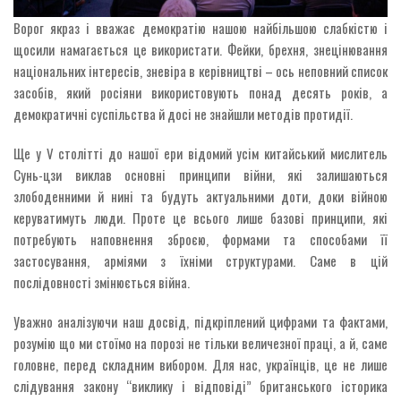
Ворог якраз і вважає демократію нашою найбільшою слабкістю і
щосили намагається це використати. Фейки, брехня, знецінювання
національних інтересів, зневіра в керівництві – ось неповний список
засобів, який росіяни використовують понад десять років, а
демократичні суспільства й досі не знайшли методів протидії.
Ще у V столітті до нашої ери відомий усім китайський мислитель
Сунь-цзи виклав основні принципи війни, які залишаються
злободенними й нині та будуть актуальними доти, доки війною
керуватимуть люди. Проте це всього лише базові принципи, які
потребують наповнення зброєю, формами та способами її
застосування, арміями з їхніми структурами. Саме в цій
послідовності змінюється війна.
Уважно аналізуючи наш досвід, підкріплений цифрами та фактами,
розумію що ми стоїмо на порозі не тільки величезної праці, а й, саме
головне, перед складним вибором. Для нас, українців, це не лише
слідування закону “виклику і відповіді” британського історика