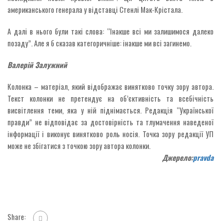
американського генерала у відставці Стенлі Мак-Крістала.
А далі в нього були такі слова: “Інакше всі ми залишимося далеко
позаду”. Але я б сказав категоричніше: інакше ми всі загинемо.
Валерій Залужний
Колонка – матеріал, який відображає винятково точку зору автора.
Текст колонки не претендує на об’єктивність та всебічність
висвітлення теми, яка у ній піднімається. Редакція “Української
правди” не відповідає за достовірність та тлумачення наведеної
інформації і виконує винятково роль носія. Точка зору редакції УП
може не збігатися з точкою зору автора колонки.
Джерело:
pravda
Share: