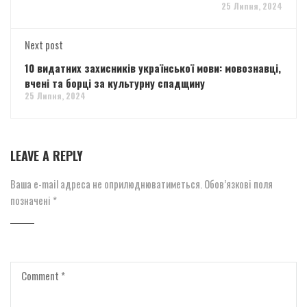
25 Липня, 2024
Next post
10 видатних захисників української мови: мовознавці,
вчені та борці за культурну спадщину
25 Липня, 2024
LEAVE A REPLY
Ваша e-mail адреса не оприлюднюватиметься.
Обов’язкові поля
позначені
*