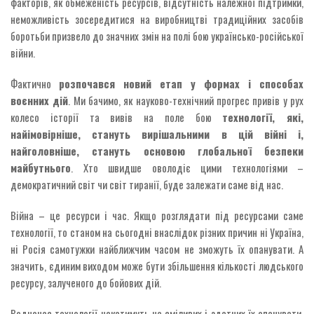
факторів, як обмеженість ресурсів, відсутність належної підтримки,
неможливість зосередитися на виробництві традиційних засобів
боротьби призвело до значних змін на полі бою українсько-російської
війни.
Фактично
розпочався новий етап у формах і способах
воєнних дій
. Ми бачимо, як науково-технічний прогрес привів у рух
колесо історії та вивів на поле бою
технології, які,
найімовірніше, стануть вирішальними в цій війні і,
найголовніше, стануть основою глобальної безпеки
майбутнього
. Хто швидше оволодіє цими технологіями –
демократичний світ чи світ тиранії, буде залежати саме від нас.
Війна – це ресурси і час. Якщо розглядати під ресурсами саме
технології, то станом на сьогодні внаслідок різних причин ні Україна,
ні Росія самотужки найближчим часом не зможуть їх опанувати. А
значить, єдиним виходом може бути збільшення кількості людського
ресурсу, залученого до бойових дій.
Водночас технології чекатимуть на сміливих і здатних їх опанувати.