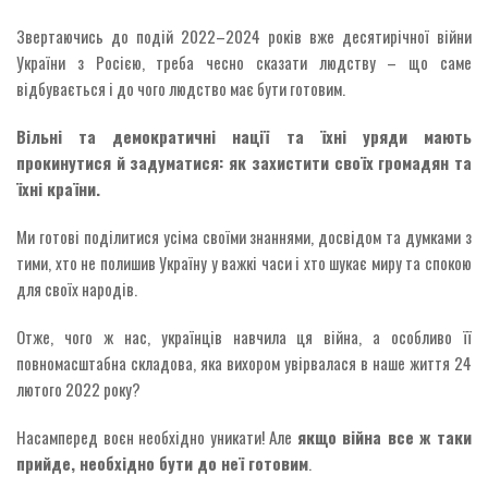
Звертаючись до подій 2022–2024 років вже десятирічної війни
України з Росією, треба чесно сказати людству – що саме
відбувається і до чого людство має бути готовим.
Вільні та демократичні нації та їхні уряди мають
прокинутися й задуматися: як захистити своїх громадян та
їхні країни.
Ми готові поділитися усіма своїми знаннями, досвідом та думками з
тими, хто не полишив Україну у важкі часи і хто шукає миру та спокою
для своїх народів.
Отже, чого ж нас, українців навчила ця війна, а особливо її
повномасштабна складова, яка вихором увірвалася в наше життя 24
лютого 2022 року?
Насамперед воєн необхідно уникати! Але
якщо війна все ж таки
прийде, необхідно бути до неї готовим
.