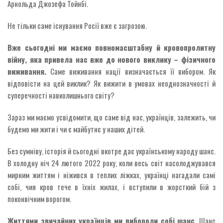
Арнольда Джозефа Тойнбі.
Не тільки саме існування Росії вже є загрозою.
Вже сьогодні ми маємо повномасштабну й кровопролитну
війну, яка привела нас вже до нового виклику – фізичного
виживання.
Саме виживання нації визначається її вибором. Як
відповісти на цей виклик? Як вижити в умовах неоднозначності й
суперечності навколишнього світу?
Зараз ми маємо усвідомити, що саме від нас, українців, залежить, чи
будемо ми жити і чи є майбутнє у наших дітей.
Без сумніву, історія й сьогодні вкотре дає українському народу шанс.
В холодну ніч 24 лютого 2022 року, коли весь світ насолоджувався
мирним життям і ніжився в теплих ліжках, українці нагадали самі
собі, чия кров тече в їхніх жилах, і вступили в жорсткий бій з
поконвічним ворогом.
Життями звичайних українців ми вибороли собі шанс.
Шанс