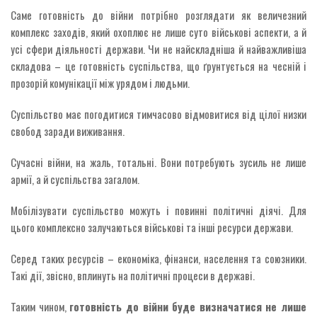
Саме готовність до війни потрібно розглядати як величезний
комплекс заходів, який охоплює не лише суто військові аспекти, а й
усі сфери діяльності держави. Чи не найскладніша й найважливіша
складова – це готовність суспільства, що ґрунтується на чесній і
прозорій комунікації між урядом і людьми.
Суспільство має погодитися тимчасово відмовитися від цілої низки
свобод заради виживання.
Сучасні війни, на жаль, тотальні. Вони потребують зусиль не лише
армії, а й суспільства загалом.
Мобілізувати суспільство можуть і повинні політичні діячі. Для
цього комплексно залучаються військові та інші ресурси держави.
Серед таких ресурсів – економіка, фінанси, населення та союзники.
Такі дії, звісно, вплинуть на політичні процеси в державі.
Таким чином,
готовність до війни буде визначатися не лише