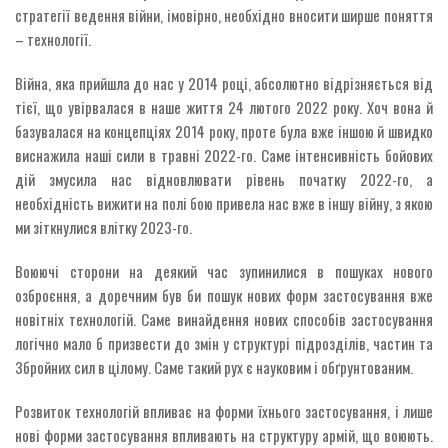
стратегії ведення війни, імовірно, необхідно вносити ширше поняття
– технології.
Війна, яка прийшла до нас у 2014 році, абсолютно відрізняється від
тієї, що увірвалася в наше життя 24 лютого 2022 року. Хоч вона й
базувалася на концепціях 2014 року, проте була вже іншою й швидко
виснажила наші сили в травні 2022-го. Саме інтенсивність бойових
дій змусила нас відновлювати рівень початку 2022-го, а
необхідність вижити на полі бою привела нас вже в іншу війну, з якою
ми зіткнулися влітку 2023-го.
Воюючі сторони на деякий час зупинилися в пошуках нового
озброєння, а доречним був би пошук нових форм застосування вже
новітніх технологій. Саме винайдення нових способів застосування
логічно мало б призвести до змін у структурі підрозділів, частин та
Збройних сил в цілому. Саме такий рух є науковим і обґрунтованим.
Розвиток технологій впливає на форми їхнього застосування, і лише
нові форми застосування впливають на структуру армій, що воюють.