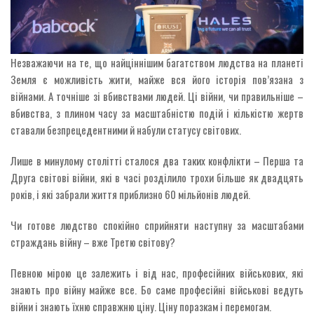
Незважаючи на те, що найціннішим багатством людства на планеті
Земля є можливість жити, майже вся його історія пов’язана з
війнами. А точніше зі вбивствами людей. Ці війни, чи правильніше –
вбивства, з плином часу за масштабністю подій і кількістю жертв
ставали безпрецедентними й набули статусу світових.
Лише в минулому столітті сталося два таких конфлікти – Перша та
Друга світові війни, які в часі розділило трохи більше як двадцять
років, і які забрали життя приблизно 60 мільйонів людей.
Чи готове людство спокійно сприйняти наступну за масштабами
страждань війну – вже Третю світову?
Певною мірою це залежить і від нас, професійних військових, які
знають про війну майже все. Бо саме професійні військові ведуть
війни і знають їхню справжню ціну. Ціну поразкам і перемогам.