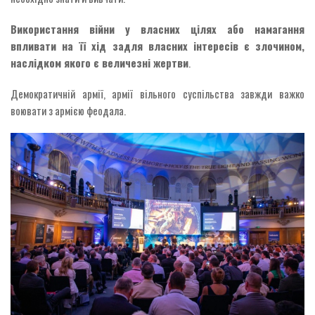
Використання війни у власних цілях або намагання
впливати на її хід задля власних інтересів є злочином,
наслідком якого є величезні жертви
.
Демократичній армії, армії вільного суспільства завжди важко
воювати з армією феодала.