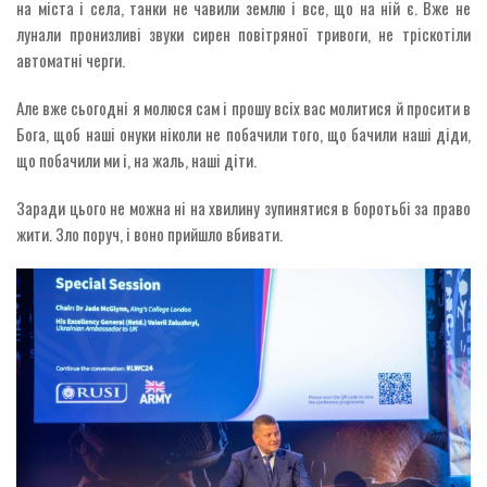
на міста і села, танки не чавили землю і все, що на ній є. Вже не
лунали пронизливі звуки сирен повітряної тривоги, не тріскотіли
автоматні черги.
Але вже сьогодні я молюся сам і прошу всіх вас молитися й просити в
Бога, щоб наші онуки ніколи не побачили того, що бачили наші діди,
що побачили ми і, на жаль, наші діти.
Заради цього не можна ні на хвилину зупинятися в боротьбі за право
жити. Зло поруч, і воно прийшло вбивати.