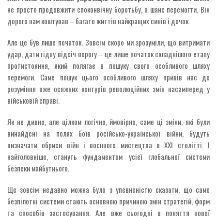
не просто продовжити споконвічну боротьбу, а шанс перемогти. Він
дорого нам коштував – багато життів найкращих синів і дочок.
Але це був лише початок. Зовсім скоро ми зрозуміли, що витримати
удар, дати гідну відсіч ворогу – це лише початок складнішого етапу
протистояння, який полягає в пошуку свого особливого шляху
перемоги. Саме пошук цього особливого шляху привів нас до
розуміння вже осяжних контурів революційних змін насамперед у
військовій справі.
Як не дивно, але цілком логічно, ймовірно, саме ці зміни, які були
винайдені на полях боїв російсько-української війни, будуть
визначати обриси війн і воєнного мистецтва в ХХІ столітті. І
найголовніше, стануть фундаментом усієї глобальної системи
безпеки майбутнього.
Ще зовсім недавно можна було з упевненістю сказати, що саме
безпілотні системи стають основною причиною змін стратегій, форм
та способів застосування. Але вже сьогодні в поняття нової