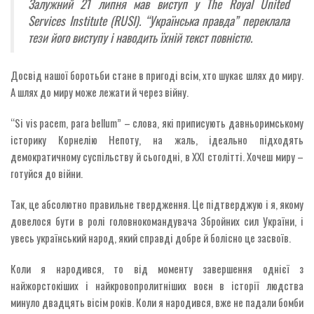
Залужний 21 липня мав виступ у The Royal United
Services Institute (RUSI). “Українська правда” переклала
тези його виступу і наводить їхній текст повністю.
Досвід нашої боротьби стане в пригоді всім, хто шукає шлях до миру.
А шлях до миру може лежати й через війну.
“Si vis pacem, para bellum” – слова, які приписують давньоримському
історику Корнелію Непоту, на жаль, ідеально підходять
демократичному суспільству й сьогодні, в ХХІ столітті. Хочеш миру –
готуйся до війни.
Так, це абсолютно правильне твердження. Це підтверджую і я, якому
довелося бути в ролі головнокомандувача Збройних сил України, і
увесь український народ, який справді добре й болісно це засвоїв.
Коли я народився, то від моменту завершення однієї з
найжорстокіших і найкровопролитніших воєн в історії людства
минуло двадцять вісім років. Коли я народився, вже не падали бомби