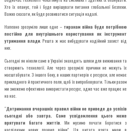
Хто їх опанує, той і буде вирішувати питання глобальної безпеки.
Важко сказати, як буде розвиватися ситуація надалі.
Напевно зрозуміло лише одне –
тиранам війна буде потрібною
постійно для внутрішнього користування як інструмент
утримання влади
. Решта ж має вибудувати надійний захист від
них.
Сьогодні як ніколи саме в Україні знаходять шляхи для виживання та
створюють технології. Але через зрозумілі причини не можуть їх
масштабувати. З іншого боку, в наших партнерів є ресурси, але немає
прикладного й практичного поля, щоб їх випробовувати. Тільки разом
ми зможемо ефективно використати ресурс, адже час вже працює не
на нас.
“
Дотримання вчорашніх правил війни не приведе до успіхів
сьогодні або завтра. Саме усвідомлення цього може
врятувати багато життів
. Ми мусимо почати боротися з
наслідками нових правил війни”. Ця цитата взята мною в