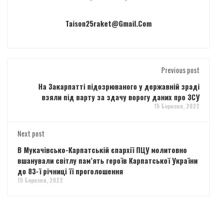
Taison25raket@gmail.com
Previous post
На Закарпатті підозрюваного у державній зраді
взяли під варту за здачу ворогу даних про ЗСУ
15 Березня, 2022
Next post
В Мукачівсько-Карпатській єпархії ПЦУ молитовно
вшанували світлу пам’ять героїв Карпатської України
до 83-ї річниці її проголошення
15 Березня, 2022