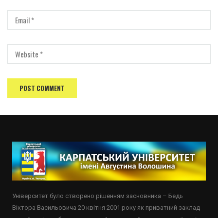
Університет було створено рішенням засновника – Бедь
Віктора Васильовича 20 квітня 2001 року як приватний заклад