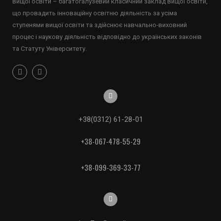
вищої освіти – багатогалузевий класичний заклад вищої освіти,
що провадить інноваційну освітню діяльність за усіма
ступенями вищої освіти та здійснює навчально-виховний
процес і наукову діяльність відповідно до українських законів
та Статуту Університету.
+38(0312) 61-28-01
+38-067-478-55-29
+38-099-369-33-77