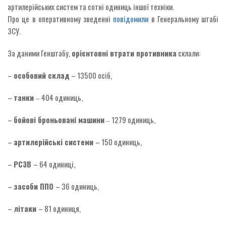
артилерійських систем та сотні одиниць іншої техніки.
Про це в оперативному зведенні
повідомили
в Генеральному штабі
ЗСУ.
За даними Генштабу,
орієнтовні втрати противника
склали:
–
особовий склад
– 13500 осіб,
–
танки
‒ 404 одиниць,
–
бойові броньовані машини
‒ 1279 одиниць,
–
артилерійські системи
– 150 одиниць,
–
РСЗВ
– 64 одиниці,
–
засоби ППО
– 36 одиниць,
–
літаки
– 81 одиниця,