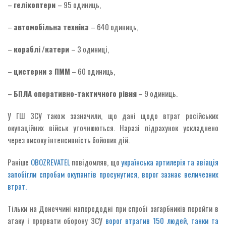
–
гелікоптери
– 95 одиниць,
–
автомобільна техніка
– 640 одиниць,
–
кораблі
/
катери
– 3 одиниці,
–
цистерни з ПММ
– 60 одиниць,
–
БПЛА оперативно-тактичного рівня
– 9 одиниць.
У ГШ ЗСУ також зазначили, що дані щодо втрат російських
окупаційних військ уточнюються. Наразі підрахунок ускладнено
через високу інтенсивність бойових дій.
Раніше
OBOZREVATEL
повідомляв, що
українська артилерія та авіація
запобігли спробам окупантів просунутися, ворог зазнає величезних
втрат.
Тільки на Донеччині напередодні при спробі загарбників перейти в
атаку і прорвати оборону ЗСУ
ворог втратив 150 людей, танки та