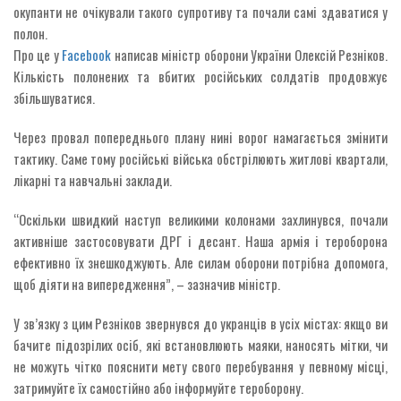
окупанти не очікували такого супротиву та почали самі здаватися у
полон.
Про це у
Facebook
написав міністр оборони України Олексій Резніков.
Кількість полонених та вбитих російських солдатів продовжує
збільшуватися.
Через провал попереднього плану нині ворог намагається змінити
тактику. Саме тому російські війська обстрілюють житлові квартали,
лікарні та навчальні заклади.
“Оскільки швидкий наступ великими колонами захлинувся, почали
активніше застосовувати ДРГ і десант. Наша армія і тероборона
ефективно їх знешкоджують. Але силам оборони потрібна допомога,
щоб діяти на випередження”, – зазначив міністр.
У зв’язку з цим Резніков звернувся до укранців в усіх містах: якщо ви
бачите підозрілих осіб, які встановлюють маяки, наносять мітки, чи
не можуть чітко пояснити мету свого перебування у певному місці,
затримуйте їх самостійно або інформуйте тероборону.