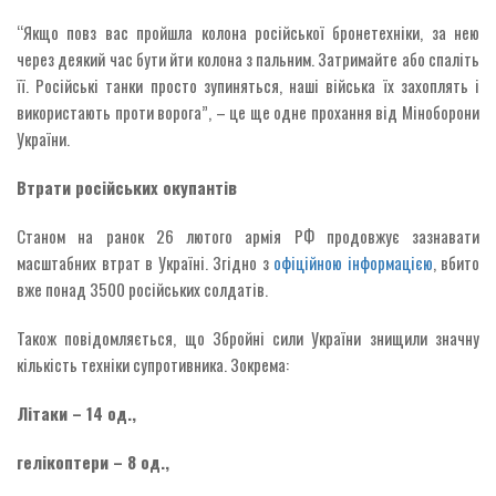
“Якщо повз вас пройшла колона російської бронетехніки, за нею
через деякий час бути йти колона з пальним. Затримайте або спаліть
її. Російські танки просто зупиняться, наші війська їх захоплять і
використають проти ворога”, – це ще одне прохання від Міноборони
України.
Втрати російських окупантів
Станом на ранок 26 лютого армія РФ продовжує зазнавати
масштабних втрат в Україні. Згідно з
офіційною інформацією
, вбито
вже понад 3500 російських солдатів.
Також повідомляється, що Збройні сили України знищили значну
кількість техніки супротивника. Зокрема:
Літаки – 14 од.,
гелікоптери – 8 од.,