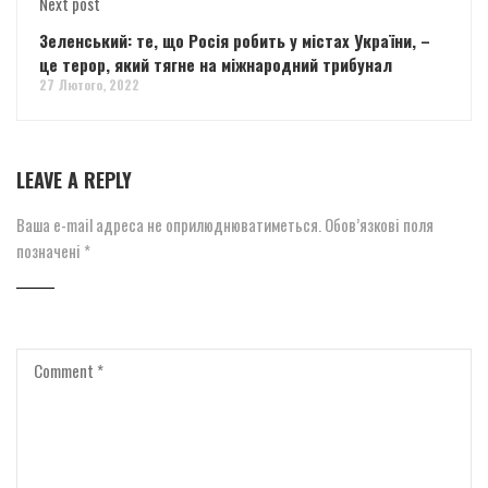
Next post
Зеленський: те, що Росія робить у містах України, –
це терор, який тягне на міжнародний трибунал
27 Лютого, 2022
LEAVE A REPLY
Ваша e-mail адреса не оприлюднюватиметься.
Обов’язкові поля
позначені
*