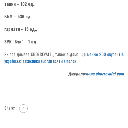
танки – 102 од.,
ББМ – 536 од.
гармати
– 15 од.,
ЗРК “Бук” – 1 од.
Як повідомляв OBOZREVATEL, також відомо, що
майже 200 окупантів
українські захисники змогли взяти в полон
.
Джерело:
news.obozrevatel.com
Share: