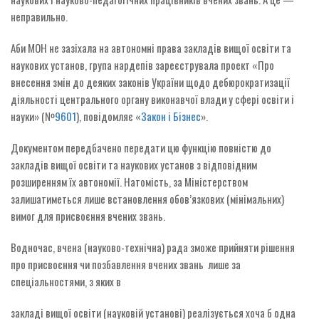
неправильно.
Аби МОН не зазіхала на автономні права закладів вищої освіти та
наукових установ, група нардепів зареєструвала проект «Про
внесення змін до деяких законів України щодо дебюрократизації
діяльності центрального органу виконавчої влади у сфері освіти і
науки» (№
9601
), повідомляє «
Закон і Бізнес
».
Документом передбачено передати цю функцію повністю до
закладів вищої освіти та наукових установ з відповідним
розширенням їх автономії. Натомість, за Міністерством
залишатиметься лише встановлення обов’язкових (мінімальних)
вимог для присвоєння вчених звань.
Водночас, вчена (науково-технічна) рада зможе прийняти рішення
про присвоєння чи позбавлення вчених звань лише за
спеціальностями, з яких в
закладі вищої освіти (науковій установі) реалізується хоча б одна