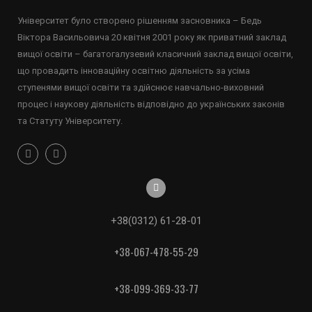
Університет було створено рішенням засновника – Бедь
Віктора Васильовича 20 квітня 2001 року як приватний заклад
вищої освіти – багатогалузевий класичний заклад вищої освіти,
що провадить інноваційну освітню діяльність за усіма
ступенями вищої освіти та здійснює навчально-виховний
процес і наукову діяльність відповідно до українських законів
та Статуту Університету.
+38(0312) 61-28-01
+38-067-478-55-29
+38-099-369-33-77