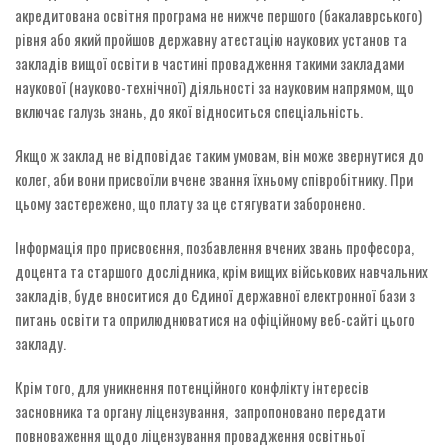
акредитована освітня програма не нижче першого (бакалаврського)
рівня або який пройшов державну атестацію наукових установ та
закладів вищої освіти в частині провадження такими закладами
наукової (науково-технічної) діяльності за науковим напрямом, що
включає галузь знань, до якої відноситься спеціальність.
Якщо ж заклад не відповідає таким умовам, він може звернутися до
колег, аби вони присвоїли вчене звання їхньому співробітнику. При
цьому застережено, що плату за це стягувати заборонено.
Інформація про присвоєння, позбавлення вчених звань професора,
доцента та старшого дослідника, крім вищих військових навчальних
закладів, буде вноситися до Єдиної державної електронної бази з
питань освіти та оприлюднюватися на офіційному веб-сайті цього
закладу.
Крім того, для уникнення потенційного конфлікту інтересів
засновника та органу ліцензування, запропоновано передати
повноваження щодо ліцензування провадження освітньої