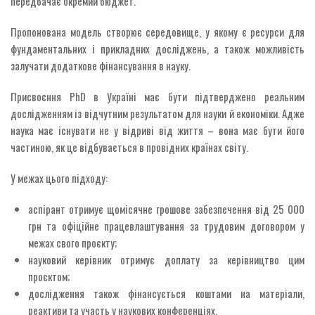
передбачає окремий бюджет.
Пропонована модель створює середовище, у якому є ресурси для
фундаментальних і прикладних досліджень, а також можливість
залучати додаткове фінансування в науку.
Присвоєння PhD в Україні має бути підтверджено реальним
дослідженням із відчутним результатом для науки й економіки. Адже
наука має існувати не у відриві від життя – вона має бути його
частиною, як це відбувається в провідних країнах світу.
У межах цього підходу:
аспірант отримує щомісячне грошове забезпечення від 25 000
грн та офіційне працевлаштування за трудовим договором у
межах свого проєкту;
науковий керівник отримує доплату за керівництво цим
проєктом;
дослідження також фінансується коштами на матеріали,
реактиви та участь у наукових конференціях.