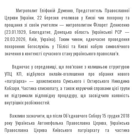
Митрополит Епіфаній Думенко, Предстоятель Православної
Церкви України, 22 березня очолював у Києві чин похорону та
прощання зі своїм учителем — митрополитом Філарет Денисенко
(23.01.1929, Благодатне, Донецька область Української РСР —
20.03.2026, Київ, Україна). Таким чином, одночасне проведення
похоронних богослужінь у Тбілісі та Києві набуло символічного
значення в контексті сучасного стану українського православ’я.
Водночас у середовищі, що пов’язане з колишньою структурою
УПЦ КП, відбулося онлайн-оголошення про обрання нового
«патріарха» — архиєпископа Сумського і Охтирського Никодима
Кобзаря. Частина єпископату, а також керуючий справами цієї групи
не підтримали відповідну процедуру, що засвідчило наявність
внутрішніх розбіжностей.
Важливо зазначити, що після Об’єднавчого Собору 15 грудня 2018
року Українська Автокефальна Православна Церква, Українська
Православна Церква Київського патріархату та частина