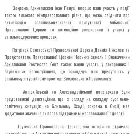
Зокрема, Архиєпископ Іоан Пелуші вперше взяв участь у події
такого високого міжправославного рівня, що може свідчити про
активізацію зовнішньоцерковної присутності Албанської
Православної Церкви та потенційне розширення її участі у
загальноцерковних процесах.
Патріарх Болгарської Православної Церкви Даниїл Николов та
Предстоятель Православної Церкви Чеських земель і Словаччини
Архієпископ Ростислав Ґонт також взяли участь у похоронних і
заупокійних богослужіннях, що засвідчує їхню присутність у
спільному літургійному просторі Вселенського Православ’я.
Антіохійський та Александрійський патріархати були
представлені делегаціями, що, з огляду на складну суспільно-
політичну ситуацію на Близькому Сході, зокрема в Сирії, має
додаткове значення як прояв підтримки міжправославної єдності.
Грузинська Православна Церква, яка історично отримала
автокефалію від Антіохійського патріархату (V століття), у межах цих