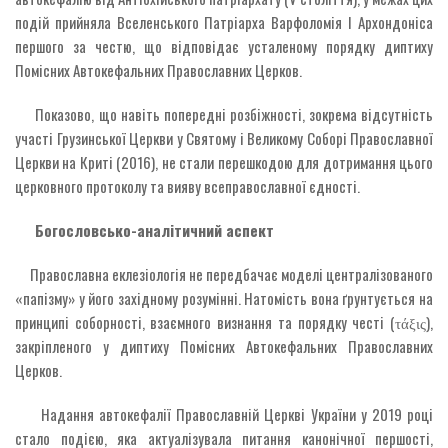
подій прийняла Вселенського Патріарха Варфоломія I Архондоніса
першого за честю, що відповідає усталеному порядку диптиху
Помісних Автокефальних Православних Церков.
Показово, що навіть попередні розбіжності, зокрема відсутність
участі Грузинської Церкви у Святому і Великому Соборі Православної
Церкви на Криті (2016), не стали перешкодою для дотримання цього
церковного протоколу та вияву всеправославної єдності.
Богословсько-аналітичний аспект
Православна еклезіологія не передбачає моделі централізованого
«папізму» у його західному розумінні. Натомість вона ґрунтується на
принципі соборності, взаємного визнання та порядку честі (τάξις),
закріпленого у диптиху Помісних Автокефальних Православних
Церков.
Надання автокефалії Православній Церкві України у 2019 році
стало подією, яка актуалізувала питання канонічної першості,