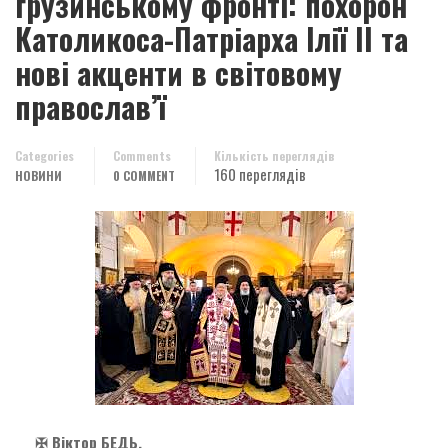
грузинському фронті: похорон
Католикоса-Патріарха Ілії II та
нові акценти в світовому
православ’ї
Categories
Comments
Кількість переглядів
160 переглядів
НОВИНИ
0 COMMENT
✠
Віктор БЕДЬ,