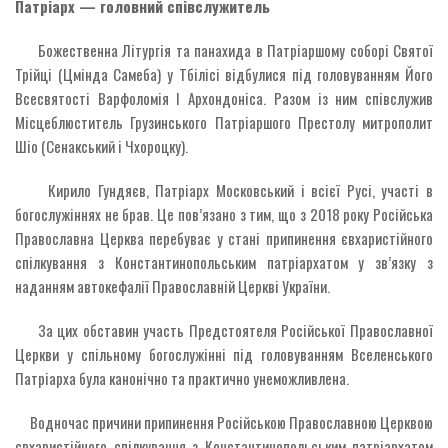
Патріарх — головний співслужитель
Божественна Літургія та панахида в Патріаршому соборі Святої
Трійці (Цмінда Самеба) у Тбілісі відбулися під головуванням Його
Всесвятості Варфоломія I Архондоніса. Разом із ним співслужив
Місцеблюститель Грузинського Патріаршого Престолу митрополит
Шіо (Сенакський і Чхороцку).
Кирило Гундяєв, Патріарх Московський і всієї Русі, участі в
богослужіннях не брав. Це пов’язано з тим, що з 2018 року Російська
Православна Церква перебуває у стані припинення євхаристійного
спілкування з Константинопольським патріархатом у зв’язку з
наданням автокефалії Православній Церкві України.
За цих обставин участь Предстоятеля Російської Православної
Церкви у спільному богослужінні під головуванням Вселенського
Патріарха була канонічно та практично унеможливлена.
Водночас причини припинення Російською Православною Церквою
євхаристійного спілкування з Константинопольським патріархатом