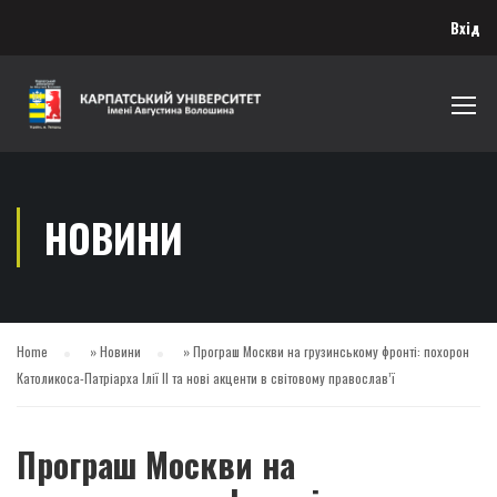
Вхід
НОВИНИ
Home
»
Новини
»
Програш Москви на грузинському фронті: похорон
Католикоса-Патріарха Ілії II та нові акценти в світовому православ’ї
Програш Москви на