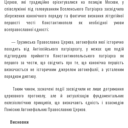
Церков, які традиційно орієнтувалися на позицію Москви, у
співслужінні під головуванням Вселенського Патріарха засвідчила
збереження канонічного порядку та фактичне визнання літургійної
першості честі Константинополя як необхідної умови
всеправославної єдності;
— Грузинська Православна Церква, автокефалія якої історично
походить від Антіохійського патріархату, у межах цих подій
підтвердила прийняття Константинопольського патріарха як
першого за честю, що свідчить про те, що канонічна першість
визначається не історичним джерелом автокефалії, а усталеним
порядком диптиху.
Таким чином, зазначені події засвідчили не лише дотримання
церковного протоколу, але й актуалізацію фундаментальних
еклезіологічних принципів, що визначають єдність і взаємодію
Помісних Автокефальних Православних Церков.
Висновки