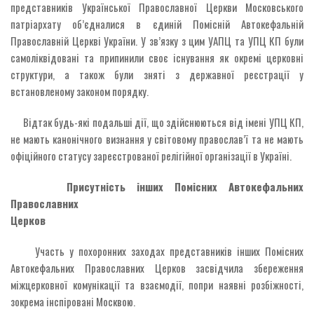
представників Української Православної Церкви Московського
патріархату об’єдналися в єдиній Помісній Автокефальній
Православній Церкві України. У зв’язку з цим УАПЦ та УПЦ КП були
самоліквідовані та припинили своє існування як окремі церковні
структури, а також були зняті з державної реєстрації у
встановленому законом порядку.
Відтак будь-які подальші дії, що здійснюються від імені УПЦ КП,
не мають канонічного визнання у світовому православ’ї та не мають
офіційного статусу зареєстрованої релігійної організації в Україні.
Присутність інших Помісних Автокефальних
Православних
Церков
Участь у похоронних заходах представників інших Помісних
Автокефальних Православних Церков засвідчила збереження
міжцерковної комунікації та взаємодії, попри наявні розбіжності,
зокрема інспіровані Москвою.