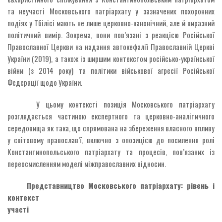
та неучасті Московського патріархату у зазначених похоронних
подіях у Тбілісі мають не лише церковно-канонічний, але й виразний
політичний вимір. Зокрема, вони пов’язані з реакцією Російської
Православної Церкви на надання автокефалії Православній Церкві
України (2019), а також із ширшим контекстом російсько-української
війни (з 2014 року) та політики військової агресії Російської
Федерації щодо України.
У цьому контексті позиція Московського патріархату
розглядається частиною експертного та церковно-аналітичного
середовища як така, що спрямована на збереження власного впливу
у світовому православ’ї, включно з опозицією до посилення ролі
Константинопольського патріархату та процесів, пов’язаних із
переосмисленням моделі міжправославних відносин.
Представництво Московського патріархату: рівень і
контекст
участі