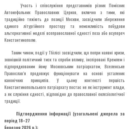
Участь і співслужіння представників різних Помісних
Автокефальних Православних Церков, включно з тими, які
традиційно тяжіють до позиції Москви, засвідчили збереження
єдиного літургійного простору та неможливість побудови
альтернативної моделі всеправославної єдності поза або всупереч
Константинополю.
Таким чином, події у Тбілісі засвідчили, що попри наявні кризи,
зовнішній політичний тиск та спроби впливу, інспіровані Кремлем і
підпорядкованим йому Московським патріархатом, Вселенське
Православ’я продовжує функціонувати на основі усталених
канонічних принципів. У цьому контексті першість
Константинопольського патріархату постає не як інструмент влади,
а як служіння єдності, відповідно до православної еклезіологічної
традиції.
Підтвердження інформації (узагальнені джерела за
період 18–27
березня 2026 р.):