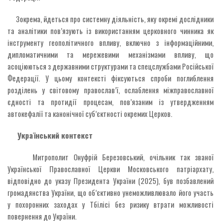
Зокрема, йдеться про системну діяльність, яку окремі дослідники
та аналітики пов’язують із використанням церковного чинника як
інструменту геополітичного впливу, включно з інформаційними,
дипломатичними та мережевими механізмами впливу, що
асоціюються з державними структурами та спецслужбами Російської
Федерації. У цьому контексті фіксуються спроби поглиблення
розділень у світовому православ’ї, ослаблення міжправославної
єдності та протидії процесам, пов’язаним із утвердженням
автокефалії та канонічної суб’єктності окремих Церков.
Український контекст
Митрополит Онуфрій Березовський, очільник так званої
Української Православної Церкви Московського патріархату,
відповідно до указу Президента України (2025), був позбавлений
громадянства України, що об’єктивно унеможливлювало його участь
у похоронних заходах у Тбілісі без ризику втрати можливості
повернення до України.