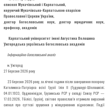
єпископ Мукачівський і Карпатський,
керуючий Мукачівсько-Карпатською єпархією
Православної Церкви України,
доктор богословських наук, доктор юридичних наук,
професор, академік
Карпатський університет імені Августина Волошина
Ужгородська українська богословська академія
Інформаційно-богословський аналіз
м. Ужгород
27 березня 2026 року
23 березня 2026 року, за лічені години після завершення похорону
Католикоса-Патріарха всієї Грузії Ілія II (Гудушаурі-Шіолашвілі;
04.01.1933, Орджонікідзе, Грузинська РСР у складі Союзу РСР —
17.03.2026, Тбілісі, Грузія), світове православ’я отримало виразний
сигнал про суттєві зрушення у міжцерковних відносинах. Події