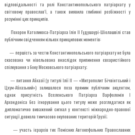
відповідальності та ролі Константинопольського патріархату у
світовому православ’ї, а також виявила глибинні розбіжності у
розумінні цих принципів.
Похорон Католикоса-Патріарха Ілія II Гудушаурі-Шіолашвілі став
публічним свідченням кількох принципових моментів:
— першість за честю Константинопольського патріархату не була
скасована чи нівельована внаслідок припинення євхаристійного
спілкування з боку Московського патріархату;
— питання Абхазії (у титулі Ілії II — «Митрополит Бічвінтський і
Цхум-Абхазький») залишалося поза прямим публічним акцентом,
однак присутність Вселенського Патріарха Варфоломія I
Архондоніса без ігнорування цього титулу може розглядатися як
дипломатично виважений сигнал у контексті міжнародно-правової
ситуації довкола тимчасово окупованих територій Грузії;
— участь ієрархів тих Помісних Автокефальних Православних