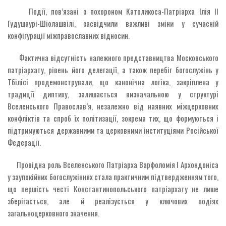
Події, пов’язані з похороном Католикоса-Патріарха Ілія II
Гудушаурі-Шіолашвілі, засвідчили важливі зміни у сучасній
конфігурації міжправославних відносин.
Фактична відсутність належного представництва Московського
патріархату, рівень його делегації, а також перебіг богослужінь у
Тбілісі продемонстрували, що канонічна логіка, закріплена у
традиції диптиху, залишається визначальною у структурі
Вселенського Православ’я, незалежно від наявних міжцерковних
конфліктів та спроб їх політизації, зокрема тих, що формуються і
підтримуються державними та церковними інституціями Російської
Федерації.
Провідна роль Вселенського Патріарха Варфоломія I Архондоніса
у заупокійних богослужіннях стала практичним підтвердженням того,
що першість честі Константинопольського патріархату не лише
зберігається, але й реалізується у ключових подіях
загальноцерковного значення.