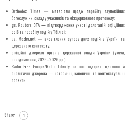
Orthodox Times — матеріали щодо перебігу заупокійних
богослужінь, складу учасників та міжцерковного протоколу;
ge, Reuters, BTA — підтвердження участі делегацій, офіційних
осіб та перебігу подій у Тбілісі;
ua, Mezha.net — висвітлення супровідних подій в Україні та
церковного контексту;
офіційні джерела органів державної влади України (укази,
повідомлення, 2025–2026 рр.);
Radio Free Europe/Radio Liberty та інші відкриті церковні й
аналітичні джерела — історичні, канонічні та контекстуальні
аспекти.
Share: