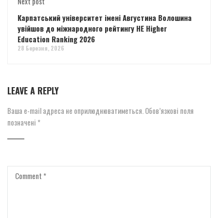
Next post
Карпатський університет імені Августина Волошина
увійшов до міжнародного рейтингу HE Higher
Education Ranking 2026
28 Березня, 2026
LEAVE A REPLY
Ваша e-mail адреса не оприлюднюватиметься.
Обов’язкові поля
позначені
*