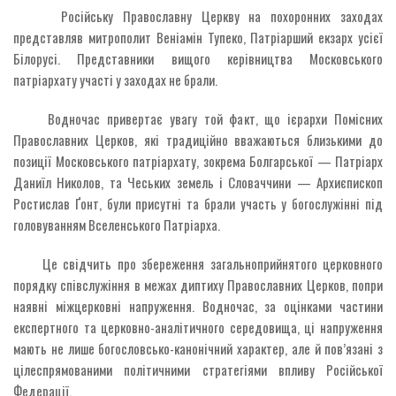
Російську Православну Церкву на похоронних заходах
представляв митрополит Веніамін Тупеко, Патріарший екзарх усієї
Білорусі. Представники вищого керівництва Московського
патріархату участі у заходах не брали.
Водночас привертає увагу той факт, що ієрархи Помісних
Православних Церков, які традиційно вважаються близькими до
позиції Московського патріархату, зокрема Болгарської — Патріарх
Даниїл Николов, та Чеських земель і Словаччини — Архиєпископ
Ростислав Ґонт, були присутні та брали участь у богослужінні під
головуванням Вселенського Патріарха.
Це свідчить про збереження загальноприйнятого церковного
порядку співслужіння в межах диптиху Православних Церков, попри
наявні міжцерковні напруження. Водночас, за оцінками частини
експертного та церковно-аналітичного середовища, ці напруження
мають не лише богословсько-канонічний характер, але й пов’язані з
цілеспрямованими політичними стратегіями впливу Російської
Федерації.