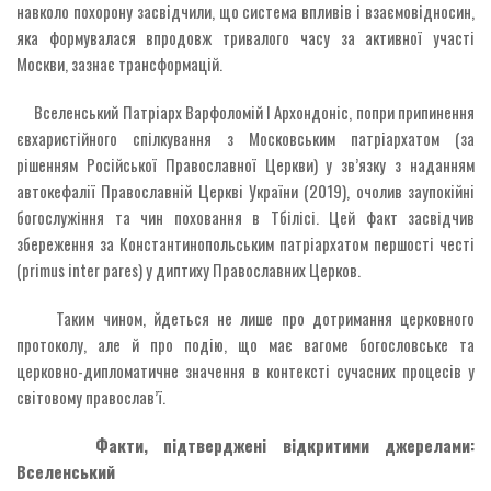
навколо похорону засвідчили, що система впливів і взаємовідносин,
яка формувалася впродовж тривалого часу за активної участі
Москви, зазнає трансформацій.
Вселенський Патріарх Варфоломій I Архондоніс, попри припинення
євхаристійного спілкування з Московським патріархатом (за
рішенням Російської Православної Церкви) у зв’язку з наданням
автокефалії Православній Церкві України (2019), очолив заупокійні
богослужіння та чин поховання в Тбілісі. Цей факт засвідчив
збереження за Константинопольським патріархатом першості честі
(primus inter pares) у диптиху Православних Церков.
Таким чином, йдеться не лише про дотримання церковного
протоколу, але й про подію, що має вагоме богословське та
церковно-дипломатичне значення в контексті сучасних процесів у
світовому православ’ї.
Факти, підтверджені відкритими джерелами:
Вселенський