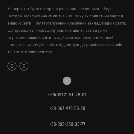
Університет було створено рішенням засновника – Бедь
Віктора Васильовича 20 квітня 2001 року як приватний заклад
вищої освіти – багатогалузевий класичний заклад вищої освіти,
що провадить інноваційну освітню діяльність за усіма
ступенями вищої освіти та здійснює навчально-виховний
процес і наукову діяльність відповідно до українських законів
та Статуту Університету.
+38(0312) 61-28-01
+38-067-478-55-29
+38-099-369-33-77