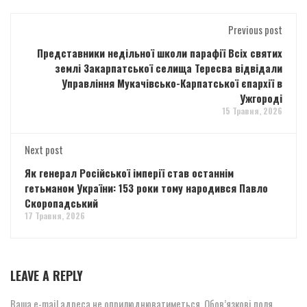
Previous post
Представники недільної школи парафії Всіх святих
землі Закарпатської селища Тересва відвідали
Управління Мукачівсько-Карпатської єпархії в
Ужгороді
15 Травня, 2026
Next post
Як генерал Російської імперії став останнім
гетьманом України: 153 роки тому народився Павло
Скоропадський
17 Травня, 2026
LEAVE A REPLY
Ваша e-mail адреса не оприлюднюватиметься.
Обов’язкові поля