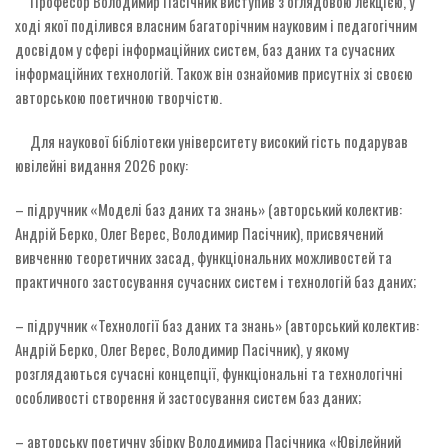
Професор Володимир Пасічник виступив з оглядовою лекцією, у
ході якої поділився власним багаторічним науковим і педагогічним
досвідом у сфері інформаційних систем, баз даних та сучасних
інформаційних технологій. Також він ознайомив присутніх зі своєю
авторською поетичною творчістю.
Для наукової бібліотеки університету високий гість подарував
ювілейні видання 2026 року:
– підручник «Моделі баз даних та знань» (авторський колектив:
Андрій Берко, Олег Верес, Володимир Пасічник), присвячений
вивченню теоретичних засад, функціональних можливостей та
практичного застосування сучасних систем і технологій баз даних;
– підручник «Технології баз даних та знань» (авторський колектив:
Андрій Берко, Олег Верес, Володимир Пасічник), у якому
розглядаються сучасні концепції, функціональні та технологічні
особливості створення й застосування систем баз даних;
– авторську поетичну збірку Володимира Пасічника «Ювілейний