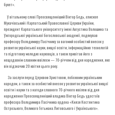
букет».
У вітальному слові Преосвященніший Віктор Бедь, єпископ
Мукачівський і Карпатський Православної Церкви України,
президент Карпатського університету імені Августина Волошина та
Ужгородської української богословської академії, подякував
професору Володимиру Пасічнику за вагомий особистий внесок у
розвиток української науки, вищої освіти, інформаційних технологій
та підготовку молодих науковців, а також привітав його з
нещодавнім славним ювілеєм — 70-річчям від дня народження, яке
він відзначив 20 квітня цього року.
За заслуги перед Церквою Христовою, побожним українським
народом, а також за особистий внесок у розвиток української вищої
освіти і науки та з нагоди славного 70-річного ювілею від дня
народження Преосвященніший владика Віктор Бедь удостоїв
професора Володимира Пасічника ордена «Князя Костянтина
Острозького, Великого Гетьмана Литовського і Українського».