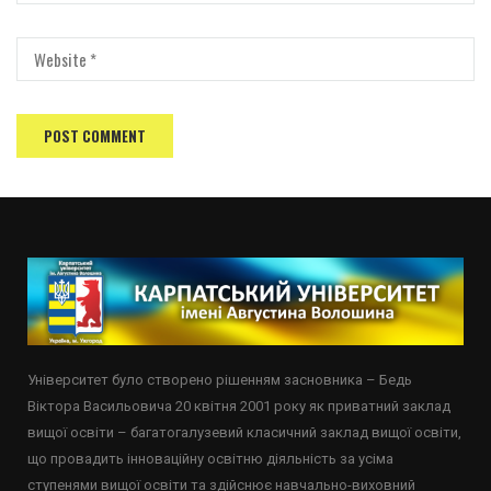
Університет було створено рішенням засновника – Бедь
Віктора Васильовича 20 квітня 2001 року як приватний заклад
вищої освіти – багатогалузевий класичний заклад вищої освіти,
що провадить інноваційну освітню діяльність за усіма
ступенями вищої освіти та здійснює навчально-виховний