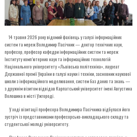
14 травня 2026 року відомий фахівець у галузі інформаційних
систем та мереж Володимир Пасічник — доктор технічних наук,
професор, професор кафедри інформаційних систем та мереж
Інституту комп’ютерних наук та інформаційних технологій
Національного університету «Львівська політехніка», лауреат
Державної премії України в галузі науки і техніки, засновник наукової
школи з інформаційного моделювання, систем баз даних та знань —
з дружнім візитом відвідав Карпатський університет імені Августина
Волошина в місті Ужгороді.
У ході візитації професора Володимира Пасічника відбулася його
зустріч із представниками професорсько-викладацького складу та
студентської молоді університету.