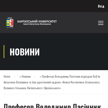
Вхід
НОВИНИ
Home
»
Новини
»
Професор Володимир Пасічник відвідав КаУ ім.
Августина Волошина та був удостоєний ордена «Князя Костянтина Острозького,
Великого Гетьмана Литовського і Українського»
Професор Володимир Пасічник