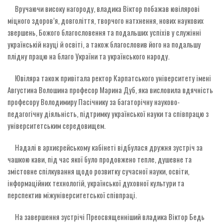
Вручаючи високу нагороду, владика Віктор побажав ювілярові
міцного здоров’я, довголіття, творчого натхнення, нових наукових
звершень, Божого благословення та подальших успіхів у служінні
українській науці й освіті, а також благословив його на подальшу
плідну працю на благо України та українського народу.
Ювіляра також привітала ректор Карпатського університету імені
Августина Волошина професор Марина Дуб, яка висловила вдячність
професору Володимиру Пасічнику за багаторічну науково-
педагогічну діяльність, підтримку української науки та співпрацю з
університетським середовищем.
Надалі в архиєрейському кабінеті відбулася дружня зустріч за
чашкою кави, під час якої було продовжено тепле, душевне та
змістовне спілкування щодо розвитку сучасної науки, освіти,
інформаційних технологій, української духовної культури та
перспектив міжуніверситетської співпраці.
На завершення зустрічі Преосвященніший владика Віктор Бедь