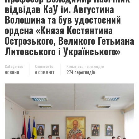
відвідав КаУ ім. Августина
Волошина та був удостоєний
ордена «Князя Костянтина
Острозького, Великого Гетьмана
Литовського і Українського»
Categories
Comments
Кількість переглядів
274 переглядів
НОВИНИ
0 COMMENT