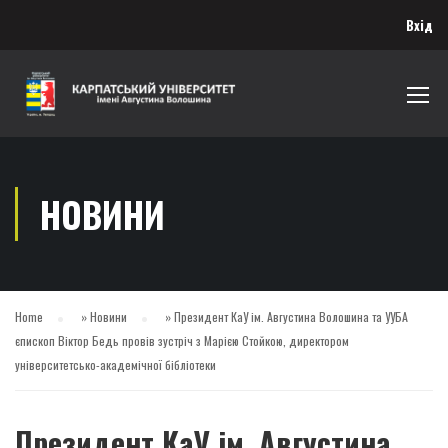
Вхід
НОВИНИ
Home
»
Новини
»
Президент КаУ ім. Августина Волошина та УУБА
єпископ Віктор Бедь провів зустріч з Марією Стойкою, директором
університетсько-академічної бібліотеки
Президент КаУ ім. Августина