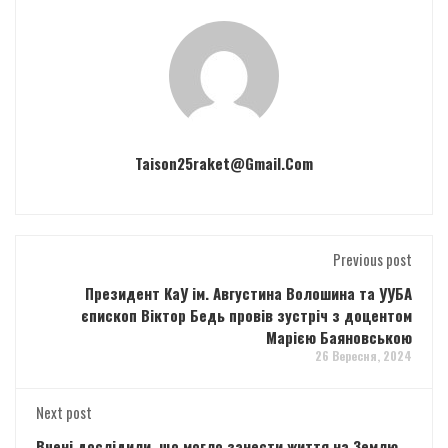
Taison25raket@gmail.com
Previous post
Президент КаУ ім. Августина Волошина та УУБА
єпископ Віктор Бедь провів зустріч з доцентом
Марією Баяновською
26 Вересня, 2024
Next post
Вчені дослідили, що могло занести життя на Землю