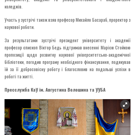
коледжів.
Участь у зустрічі також взяв професор Михайло Басараб, проректор з
наукової роботи.
За результатами зустрічі президент університету і академії
професор єпископ Віктор Бедь підтримав внесенні Марією Стойкою
пропозиції щодо розвитку наукової університетсько-академічної
бібліотеки, погодив програму необхідного фінансування, подякував
їй за її добросовісну роботу і благословив на подальші успіхи в
роботі та житті.
Пресслужба КаУ ім. Августина Волошина та УУБА