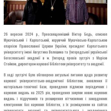
26 вересня 2024 р., Преосвященніший Віктор Бедь, єпископ
Мукачівський і Карпатський, керуючий Мукачівсько-Карпатською
єпархією Православної Церкви України, президент Карпатського
університету імені Августина Волошина та Ужгородської української
богословської академії в м. Ужгород провів зустріч з Марією
Стойкою, директором наукової бібліотеки університету та академії.
В ході зустрічі було обговорено актуальні питання щодо розвитку
наукової університетсько-академічної бібліотеки, оновлення її
матеріально-технічної бази, проведення підписки періодичних і
наукових видань на 2025 рік, проведення закупки нових наукових
видань і підручників та розширення вітчизняних і закордонних
електронних баз наукових бібліотек, з їх розміщенням на сайтах
університету, академії та університетського і академічного