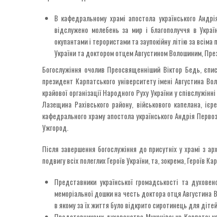
В кафедральному храмі апостола українського Андрія
відслужено молебень за мир і благополуччя в Україн
окупантами і терористами та заупокійну літію за всіма 
України та доктором отцем Августином Волошиним, Прези
Богослужіння очолив Преосвященніший Віктор Бедь, єпис
президент Карпатського університету імені Августина Вол
крайової організації Народного Руху України у співслужінн
Лазещина Рахівського району, військового капелана, ієре
кафедрального храму апостола українського Андрія Первоз
Ужгород.
Після завершення богослужіння до присутніх у храмі з а
подвигу всіх полеглих Героїв України, та, зокрема, Героїв Ка
Представники української громадськості та духовен
меморіальної дошки на честь доктора отця Августина Во
в якому за їх життя було відкрито сиротинець для дітей
Представниками духовенства Мукачівсько-Карпатської 