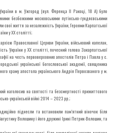
країни в м. Ужгород (вул. Ференца ІІ Ракоці, 18 А) було
омними безбожними московськими путінсько-гундяєвськими
али свої життя за незалежність України, Героями Карпатської
їни у ХХ столітті;
рхією Православної Церкви України, військовий капелан,
сть України у ХХ столітті, почесний голова Закарпатської
рафії на честь первоверховних апостолів Петра і Павла у с.
городської української богословської академії, священика
ого храму апостола українського Андрія Первозваного у м.
кий наголосив на святості та безсмертності прижиттєвого
йсько-українській війні 2014 – 2023 рр.;
адиційно піднесли та встановили пам’ятний віночок біля
Августину Волошину і його дружині Ірині Петрик-Волошин, та
раїнської громадськості, біля символічної могили доктора