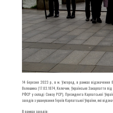
14 березня 2023 р., в м. Ужгород, в рамках відзначення
Волошина (17.03.1874, Келечин, Українське Закарпаття під 
РФСР у складі Союзу РСР), Президента Карпатської Україн
заходів з ушанування Героїв Карпатської України, які відзн
В рамках заходів: