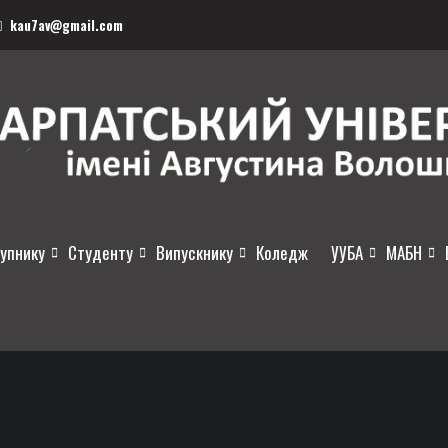
kau7av@gmail.com
упнику
Студенту
Випускнику
Коледж
УУБА
МАБН