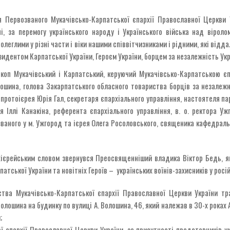
 Первозваного Мукачівсько-Карпатської єпархії Православної Церкви У
і, за перемогу українського народу і Українського війська над вірол
полеглими у різні части і віки нашими співвітчизниками і рідними, які відд
дентом Карпатської України, Героєм України, борцем за незалежність Укра
коп Мукачівський і Карпатський, керуючий Мукачівсько-Карпатською єпа
ошина, голова Закарпатського обласного товариства борців за незалежні
і протоієрея Юрія Гал, секретаря єпархіального управління, настоятеля па
я Іллі Канакіна, референта єпархіального управління, в. о. ректора Уж
ваного у м. Ужгород та ієрея Олега Росоловського, священика кафедральн
рхієрейським словом звернувся Преосвященніший владика Віктор Бедь, я
рпатської України та новітніх Героїв – українських воїнів-захисників у росі
ства Мукачівсько-Карпатської єпархії Православної Церкви України тр
лошина на будинку по вулиці А. Волошина, 46, який належав в 30-х роках 
;
єпархії Православної Церкви України, за присутності представників ук