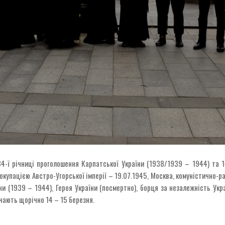
 84-ї річниці проголошення Карпатської України (1938/1939 – 1944) та 
окупацією Австро-Угорської імперії – 19.07.1945, Москва, комуністично-
и (1939 – 1944), Героя України (посмертно), борця за незалежність Укр
ачають щорічно 14 – 15 березня.