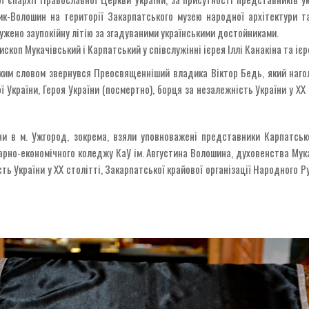
к-Волошин на території Закарпатського музею народної архітектури та
ужено заупокійну літію за згадуваними українськими достойниками.
коп Мукачівський і Карпатський у співслужінні ієрея Іллі Канакіна та ієр
ьким словом звернувся Преосвященніший владика Віктор Бедь, який наго
країни, Героя України (посмертно), борця за незалежність України у ХХ 
ни в м. Ужгород, зокрема, взяли уповноважені представники Карпатськ
тарно-економічного коледжу КаУ ім. Августина Волошина, духовенства Мук
ь України у ХХ столітті, Закарпатської крайової організації Народного Р