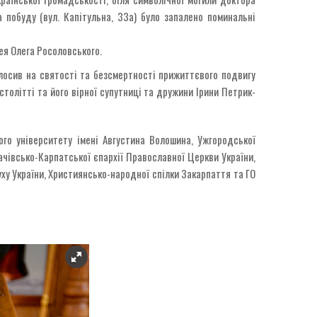
 побуду (вул. Капітульна, 33а) було запалено поминальні
ея Олега Росоловського.
лосив на святості та безсмертності прижиттєвого подвигу
столітті та його вірної супутниці та дружини Ірини Петрик-
ого університету імені Августина Волошина, Ужгородської
ачівсько-Карпатської єпархії Православної Церкви України,
уху України, Християнсько-народної спілки Закарпаття та ГО