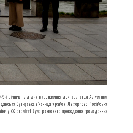
149-ї річниці від дня народження доктора отця Августина
радянська Бутирська в’язниця у районі Лєфортово, Російська
аїни у ХХ столітті було розпочато проведення громадських