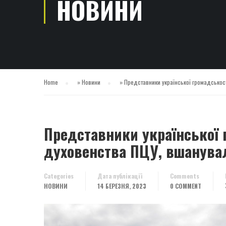
НОВИНИ
Home
»
Новини
»
Представники української громадськості
Представники української г
духовенства ПЦУ, вшанувал
Categories
Дата публікації
Comments
НОВИНИ
14 БЕРЕЗНЯ, 2023
0 COMMENT