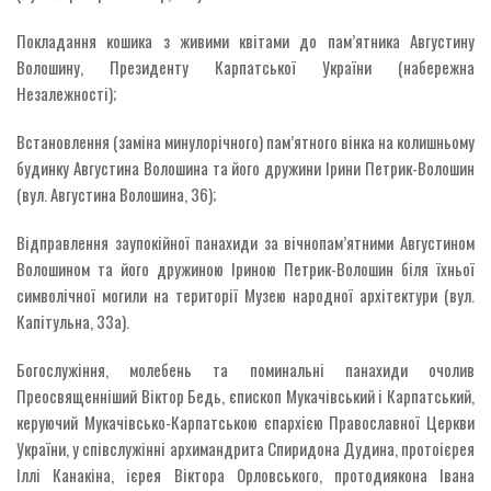
Покладання кошика з живими квітами до пам’ятника Августину
Волошину, Президенту Карпатської України (набережна
Незалежності);
Встановлення (заміна минулорічного) пам’ятного вінка на колишньому
будинку Августина Волошина та його дружини Ірини Петрик-Волошин
(вул. Августина Волошина, 36);
Відправлення заупокійної панахиди за вічнопам’ятними Августином
Волошином та його дружиною Іриною Петрик-Волошин біля їхньої
символічної могили на території Музею народної архітектури (вул.
Капітульна, 33а).
Богослужіння, молебень та поминальні панахиди очолив
Преосвященніший Віктор Бедь, єпископ Мукачівський і Карпатський,
керуючий Мукачівсько-Карпатською єпархією Православної Церкви
України, у співслужінні архимандрита Спиридона Дудина, протоієрея
Іллі Канакіна, ієрея Віктора Орловського, протодиякона Івана