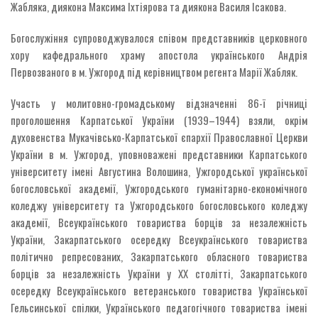
Жабляка, диякона Максима Іхтіярова та диякона Василя Ісакова.
Богослужіння супроводжувалося співом представників церковного
хору кафедрального храму апостола українського Андрія
Первозваного в м. Ужгород під керівництвом регента Марії Жабляк.
Участь у молитовно-громадському відзначенні 86-ї річниці
проголошення Карпатської України (1939–1944) взяли, окрім
духовенства Мукачівсько-Карпатської єпархії Православної Церкви
України в м. Ужгород, уповноважені представники Карпатського
університету імені Августина Волошина, Ужгородської української
богословської академії, Ужгородського гуманітарно-економічного
коледжу університету та Ужгородського богословського коледжу
академії, Всеукраїнського товариства борців за незалежність
України, Закарпатського осередку Всеукраїнського товариства
політично репресованих, Закарпатського обласного товариства
борців за незалежність України у ХХ столітті, Закарпатського
осередку Всеукраїнського ветеранського товариства Української
Гельсинcької спілки, Українського педагогічного товариства імені