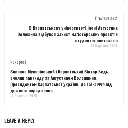
Previous post
В Карпатському університеті імені Августина
Волошина відбувся захист магістерських проєктів
студентів-психологів
15 Березня, 2025
Next post
Єпископ Мукачівський і Карпатський Віктор Бедь
очолив панахиду за Августином Волошиним,
Президентом Карпатської України, до 151-річчя від
дня його народження
17 Березня, 2025
LEAVE A REPLY