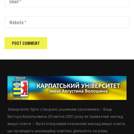
Університет було створено рішенням засновника – Бедь
Віктора Васильовича 20 квітня 2001 року як приватний заклад
вищої освіти – багатогалузевий класичний заклад вищої освіти,
що провадить інноваційну освітню діяльність за усіма