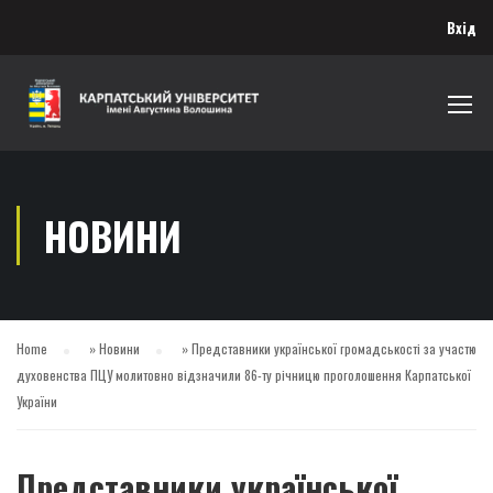
Вхід
НОВИНИ
Home
»
Новини
»
Представники української громадськості за участю
духовенства ПЦУ молитовно відзначили 86-ту річницю проголошення Карпатської
України
Представники української