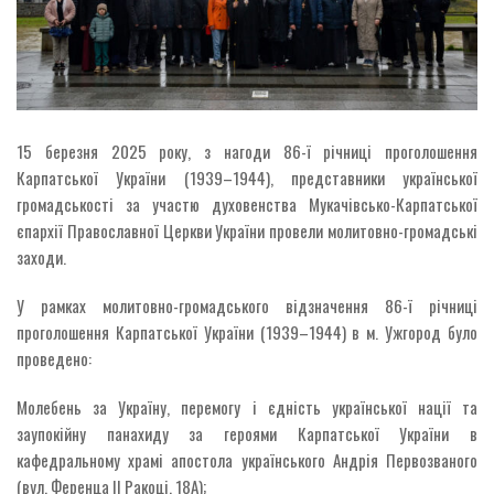
15 березня 2025 року, з нагоди 86-ї річниці проголошення
Карпатської України (1939–1944), представники української
громадськості за участю духовенства Мукачівсько-Карпатської
єпархії Православної Церкви України провели молитовно-громадські
заходи.
У рамках молитовно-громадського відзначення 86-ї річниці
проголошення Карпатської України (1939–1944) в м. Ужгород було
проведено:
Молебень за Україну, перемогу і єдність української нації та
заупокійну панахиду за героями Карпатської України в
кафедральному храмі апостола українського Андрія Первозваного
(вул. Ференца II Ракоці, 18А);