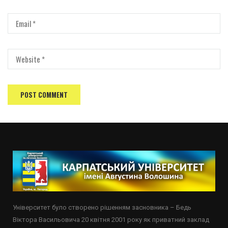
Університет було створено рішенням засновника – Бедь
Віктора Васильовича 20 квітня 2001 року як приватний заклад