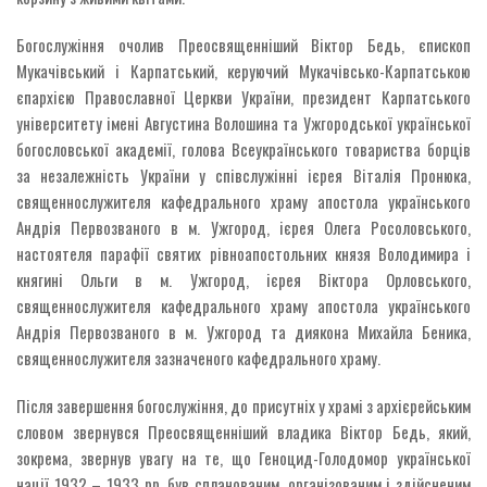
Богослужіння очолив Преосвященніший Віктор Бедь, єпископ
Мукачівський і Карпатський, керуючий Мукачівсько-Карпатською
єпархією Православної Церкви України, президент Карпатського
університету імені Августина Волошина та Ужгородської української
богословської академії, голова Всеукраїнського товариства борців
за незалежність України у співслужінні ієрея Віталія Пронюка,
священнослужителя кафедрального храму апостола українського
Андрія Первозваного в м. Ужгород, ієрея Олега Росоловського,
настоятеля парафії святих рівноапостольних князя Володимира і
княгині Ольги в м. Ужгород, ієрея Віктора Орловського,
священнослужителя кафедрального храму апостола українського
Андрія Первозваного в м. Ужгород та диякона Михайла Беника,
священнослужителя зазначеного кафедрального храму.
Після завершення богослужіння, до присутніх у храмі з архієрейським
словом звернувся Преосвященніший владика Віктор Бедь, який,
зокрема, звернув увагу на те, що Геноцид-Голодомор української
нації 1932 – 1933 рр. був спланованим, організованим і здійсненим