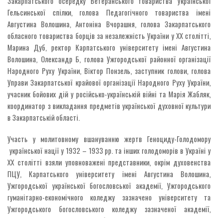
Закарпатського осередку Ветеранського товариства Української
Гельсинської спілки, голова Педагогічного товариства імені
Августина Волошина, Антоніна Вчорашня, голова Закарпатського
обласного товариства борців за незалежність України у ХХ столітті,
Марина Дуб, ректор Карпатського університету імені Августина
Волошина, Олександр Б, голова Ужгородської районної організації
Народного Руху України, Віктор Понзель, заступник голови, голова
Управи Закарпатської крайової організації Народного Руху України,
учасник бойових дій у російсько-українській війні та Марія Жабляк,
координатор з викладання предметів української духовної культури
в Закарпатській області.
Участь у молитовному вшануванню жертв Геноциду-Голодомору
української нації у 1932 – 1933 рр. та інших голодоморів в Україні у
ХХ столітті взяли уповноважені представники, окрім духовенства
ПЦУ, Карпатського університету імені Августина Волошина,
Ужгородської української богословської академії, Ужгородського
гуманітарно-економічного коледжу зазначено університету та
Ужгородського богословського коледжу зазначеної академії,