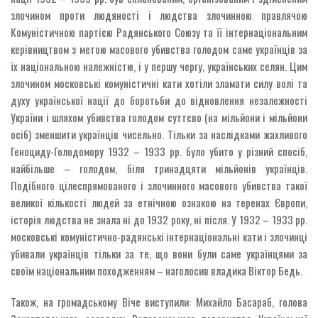
злочином проти людяності і людства злочинною правлячою
Комуністичною партією Радянського Союзу та її інтернаціональним
керівництвом з метою масового убивства голодом саме українців за
їх національною належністю, і у першу чергу, українських селян. Цим
злочином московські комуністичні кати хотіли зламати силу волі та
духу української нації до боротьби до відновлення незалежності
України і шляхом убивства голодом суттєво (на мільйони і мільйони
осіб) зменшити українців чисельно. Тільки за наслідками жахливого
Геноциду-Голодомору 1932 – 1933 рр. було убито у різний спосіб,
найбільше – голодом, біля тринадцяти мільйонів українців.
Подібного цілеспрямованого і злочинного масового убивства такої
великої кількості людей за етнічною ознакою на теренах Європи,
історія людства не знала ні до 1932 року, ні після. У 1932 – 1933 рр.
московські комуністично-радянські інтернаціональні кати і злочинці
убивали українців тільки за те, що вони були саме українцями за
своїм національним походженням – наголосив владика Віктор Бедь.
Також, на громадському Віче виступили: Михайло Басараб, голова