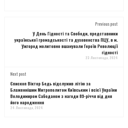
Previous post
У День Гідності та Свободи, представники
української громадськості та духовенства ПЦУ, в м.
Ужгород молитовно вшанували Героїв Революції
гідності
23 Листопада, 2024
Next post
Єпископ Віктор Бедь відслужив літію за
Блаженнішим Митрополитом Київським і всієї України
Володимиром Сабоданом з нагоди 89-річчя від дня
його народження
24 Листопада, 2024