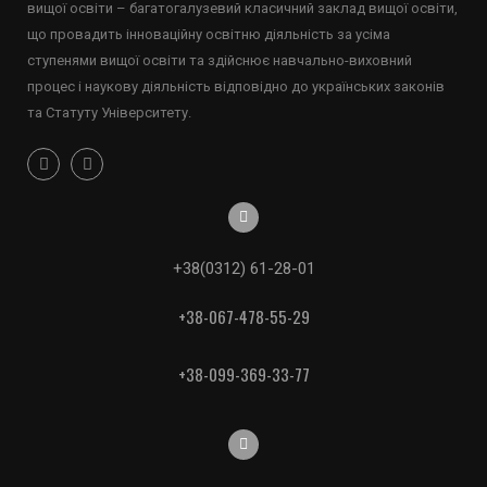
вищої освіти – багатогалузевий класичний заклад вищої освіти,
що провадить інноваційну освітню діяльність за усіма
ступенями вищої освіти та здійснює навчально-виховний
процес і наукову діяльність відповідно до українських законів
та Статуту Університету.
+38(0312) 61-28-01
+38-067-478-55-29
+38-099-369-33-77