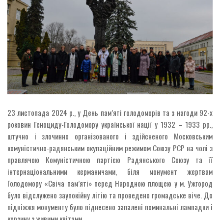
23 листопада 2024 р., у День пам’яті голодоморів та з нагоди 92-х
роковин Геноциду-Голодомору української нації у 1932 – 1933 рр.,
штучно і злочинно організованого і здійсненого Московським
комуністично-радянським окупаційним режимом Союзу РСР на чолі з
правлячою Комуністичною партією Радянського Союзу та її
інтернаціональними керманичами, біля монумент жертвам
Голодомору «Свіча пам’яті» перед Народною площею у м. Ужгород
було відслужено заупокійну літію та проведено громадське віче. До
підніжжя монументу було піднесено запалені поминальні лампадки і
корзину з живими квітами.