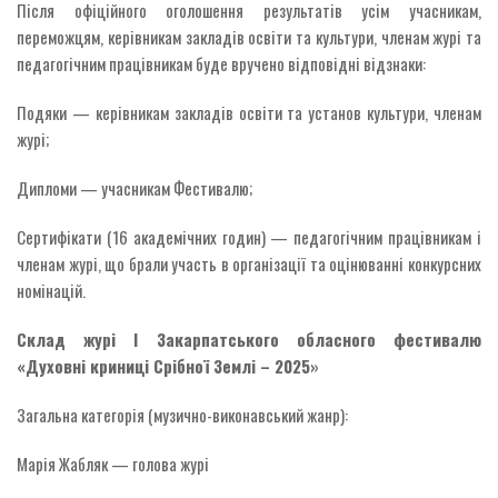
Після офіційного оголошення результатів усім учасникам,
переможцям, керівникам закладів освіти та культури, членам журі та
педагогічним працівникам буде вручено відповідні відзнаки:
Подяки — керівникам закладів освіти та установ культури, членам
журі;
Дипломи — учасникам Фестивалю;
Сертифікати (16 академічних годин) — педагогічним працівникам і
членам журі, що брали участь в організації та оцінюванні конкурсних
номінацій.
Склад журі І Закарпатського обласного фестивалю
«Духовні криниці Срібної Землі – 2025»
Загальна категорія (музично-виконавський жанр):
Марія Жабляк — голова журі