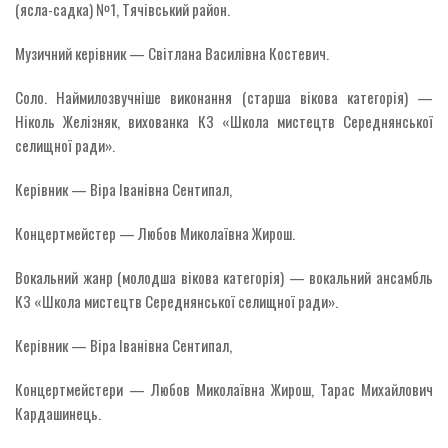
(ясла-садка) №1, Тячівський район.
Музичний керівник — Світлана Василівна Костевич.
Соло. Наймилозвучніше виконання (старша вікова категорія) —
Ніколь Желізняк, вихованка КЗ «Школа мистецтв Середнянської
селищної ради».
Керівник — Віра Іванівна Сентипал,
Концертмейстер — Любов Миколаївна Жирош.
Вокальний жанр (молодша вікова категорія) — вокальний ансамбль
КЗ «Школа мистецтв Середнянської селищної ради».
Керівник — Віра Іванівна Сентипал,
Концертмейстери — Любов Миколаївна Жирош, Тарас Михайлович
Кардашинець.