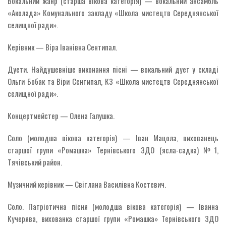
Вокальний жанр (старша вікова категорія) — вокальний ансамбль
«Аколада» Комунального закладу «Школа мистецтв Середнянської
селищної ради».
Керівник — Віра Іванівна Сентипал.
Дуети. Найдушевніше виконання пісні — вокальний дует у складі
Ольги Бобак та Віри Сентипал, КЗ «Школа мистецтв Середнянської
селищної ради».
Концертмейстер — Олена Галушка.
Соло (молодша вікова категорія) — Іван Мацола, вихованець
старшої групи «Ромашка» Тернівського ЗДО (ясла-садка) №1,
Тячівський район.
Музичний керівник — Світлана Василівна Костевич.
Соло. Патріотична пісня (молодша вікова категорія) — Іванна
Кучерява, вихованка старшої групи «Ромашка» Тернівського ЗДО