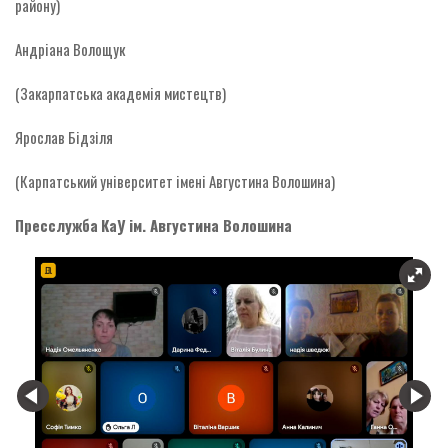
району)
Андріана Волощук
(Закарпатська академія мистецтв)
Ярослав Бідзіля
(Карпатський університет імені Августина Волошина)
Пресслужба
К
аУ ім.
Августина Волошина