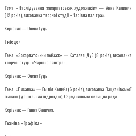
Тема: «Наслідування закарпатських художників» — Анна Калинич
(12 років), вихованка творчої студії «Чарівна палітра».
Керівник — Олена Гудь.
І місце:
Тема: «Закарпатський пейзаж» — Каталея Дуб (8 років), вихованка
творчої студії «Чарівна палітра».
Керівник — Олена Гудь.
Тема: «Писанка» — Емілія Кенийз (6 років), вихованка Пацканівської
гімназії (дошкільний підрозділ), Середнянська селищна рада.
Керівник — Ганна Синичка.
Техніка «Графіка»