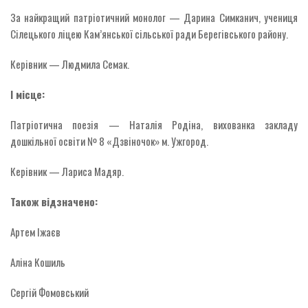
За найкращий патріотичний монолог — Дарина Симканич, учениця
Сілецького ліцею Кам’янської сільської ради Берегівського району.
Керівник — Людмила Семак.
І місце:
Патріотична поезія — Наталія Родіна, вихованка закладу
дошкільної освіти № 8 «Дзвіночок» м. Ужгород.
Керівник — Лариса Мадяр.
Також відзначено:
Артем Іжаєв
Аліна Кошиль
Сергій Фомовський