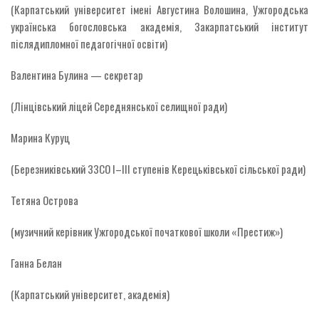
(Карпатський університет імені Августина Волошина, Ужгородська
українська богословська академія, Закарпатський інститут
післядипломної педагогічної освіти)
Валентина Булина — секретар
(Лінцівський ліцей Середнянської селищної ради)
Марина Куруц
(Березниківський ЗЗСО І–ІІІ ступенів Керецьківської сільської ради)
Тетяна Острова
(музичний керівник Ужгородської початкової школи «Престиж»)
Ганна Белан
(Карпатський університет, академія)