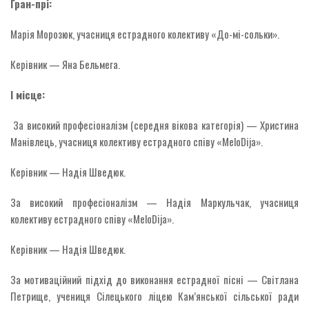
Гран-прі:
Марія Морозюк, учасниця естрадного колективу «До-мі-сольки».
Керівник — Яна Бельмега.
І місце:
За високий професіоналізм (середня вікова категорія) — Христина
Манівлець, учасниця колективу естрадного співу «MeloDija».
Керівник — Надія Шведюк.
За високий професіоналізм — Надія Маркульчак, учасниця
колективу естрадного співу «MeloDija».
Керівник — Надія Шведюк.
За мотиваційний підхід до виконання естрадної пісні — Світлана
Петрище, учениця Сілецького ліцею Кам’янської сільської ради