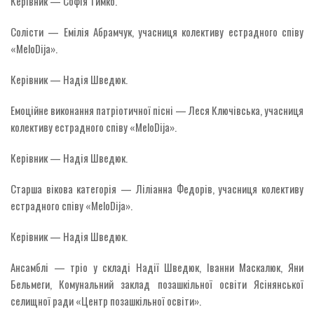
Керівник — Софія Тимко.
Солісти — Емілія Абрамчук, учасниця колективу естрадного співу
«MeloDija».
Керівник — Надія Шведюк.
Емоційне виконання патріотичної пісні — Леся Ключівська, учасниця
колективу естрадного співу «MeloDija».
Керівник — Надія Шведюк.
Старша вікова категорія — Ліліанна Федорів, учасниця колективу
естрадного співу «MeloDija».
Керівник — Надія Шведюк.
Ансамблі — тріо у складі Надії Шведюк, Іванни Маскалюк, Яни
Бельмеги, Комунальний заклад позашкільної освіти Ясінянської
селищної ради «Центр позашкільної освіти».