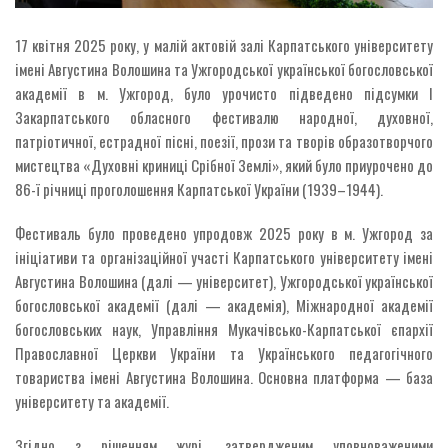
17 квітня 2025 року, у малій актовій залі Карпатського університету
імені Августина Волошина та Ужгородської української богословської
академії в м. Ужгород, було урочисто підведено підсумки І
Закарпатського обласного фестивалю народної, духовної,
патріотичної, естрадної пісні, поезії, прози та творів образотворчого
мистецтва «Духовні криниці Срібної Землі», який було приурочено до
86-ї річниці проголошення Карпатської України (1939–1944).
Фестиваль було проведено упродовж 2025 року в м. Ужгород за
ініціативи та організаційної участі Карпатського університету імені
Августина Волошина (далі — університет), Ужгородської української
богословської академії (далі — академія), Міжнародної академії
богословських наук, Управління Мукачівсько-Карпатської єпархії
Православної Церкви України та Українського педагогічного
товариства імені Августина Волошина. Основна платформа — база
університету та академії.
Згідно з рішенням журі, затвердженим уповноваженими