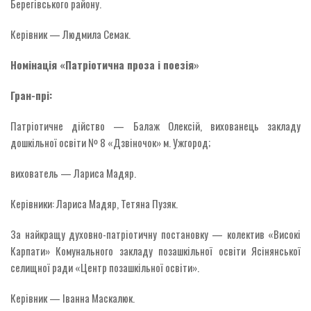
Берегівського району.
Керівник — Людмила Семак.
Номінація «Патріотична проза і поезія»
Гран-прі:
Патріотичне дійство — Балаж Олексій, вихованець закладу
дошкільної освіти № 8 «Дзвіночок» м. Ужгород;
вихователь — Лариса Мадяр.
Керівники: Лариса Мадяр, Тетяна Пузяк.
За найкращу духовно-патріотичну постановку — колектив «Високі
Карпати» Комунального закладу позашкільної освіти Ясінянської
селищної ради «Центр позашкільної освіти».
Керівник — Іванна Маскалюк.