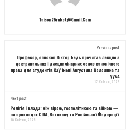
Taison25raket@gmail.com
Previous post
Професор, єпископ Віктор Бедь прочитав лекцію з
доктринальних і дисциплінарних основ канонічного
права для студентів КаУ імені Августина Волошина та
УУБА
17 Квітня, 2025
Next post
Релігія і влада: між вірою, геополітикою та війною —
на прикладах США, Ватикану та Російської Федерації
18 Квітня, 2025