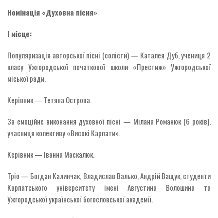
Номінація «Духовна пісня»
І місце:
Популяризація авторської пісні (солісти) — Каталея Дуб, учениця 2
класу Ужгородської початкової школи «Престиж» Ужгородської
міської ради.
Керівник — Тетяна Острова.
За емоційне виконання духовної пісні — Мілана Романюк (6 років),
учасниця колективу «Високі Карпати».
Керівник — Іванна Маскалюк.
Тріо — Богдан Калинчак, Владислав Валько, Андрій Ващук, студенти
Карпатського університету імені Августина Волошина та
Ужгородської української богословської академії.