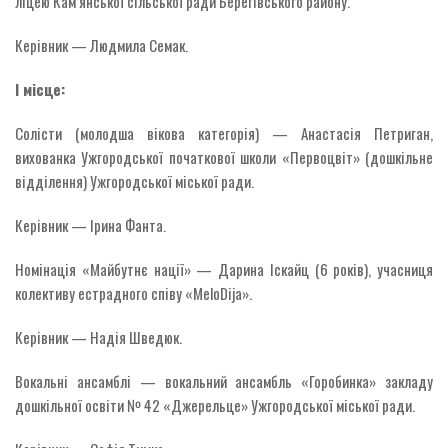
ліцею Кам’янської сільської ради Берегівського району.
Керівник — Людмила Семак.
І місце:
Солісти (молодша вікова категорія) — Анастасія Петриган,
вихованка Ужгородської початкової школи «Первоцвіт» (дошкільне
відділення) Ужгородської міської ради.
Керівник — Ірина Фанта.
Номінація «Майбутнє нації» — Дарина Іскайц (6 років), учасниця
колективу естрадного співу «MeloDija».
Керівник — Надія Шведюк.
Вокальні ансамблі — вокальний ансамбль «Горобинка» закладу
дошкільної освіти № 42 «Джерельце» Ужгородської міської ради.