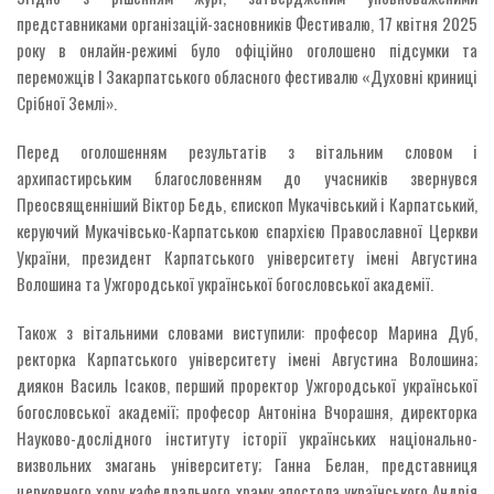
представниками організацій-засновників Фестивалю, 17 квітня 2025
року в онлайн-режимі було офіційно оголошено підсумки та
переможців І Закарпатського обласного фестивалю «Духовні криниці
Срібної Землі».
Перед оголошенням результатів з вітальним словом і
архипастирським благословенням до учасників звернувся
Преосвященніший Віктор Бедь, єпископ Мукачівський і Карпатський,
керуючий Мукачівсько-Карпатською єпархією Православної Церкви
України, президент Карпатського університету імені Августина
Волошина та Ужгородської української богословської академії.
Також з вітальними словами виступили: професор Марина Дуб,
ректорка Карпатського університету імені Августина Волошина;
диякон Василь Ісаков, перший проректор Ужгородської української
богословської академії; професор Антоніна Вчорашня, директорка
Науково-дослідного інституту історії українських національно-
визвольних змагань університету; Ганна Белан, представниця
церковного хору кафедрального храму апостола українського Андрія