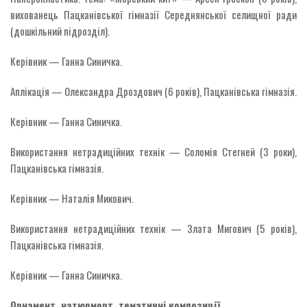
вихованець Пацканівської гімназії Середнянської селищної ради
(дошкільний підрозділ).
Керівник — Ганна Синичка.
Аплікація — Олександра Дроздович (6 років), Пацканівська гімназія.
Керівник — Ганна Синичка.
Використання нетрадиційних технік — Соломія Стегней (3 роки),
Пацканівська гімназія.
Керівник — Наталія Микович.
Використання нетрадиційних технік — Злата Мигович (5 років),
Пацканівська гімназія.
Керівник — Ганна Синичка.
Орнамент, натюрморт, тематичні композиції