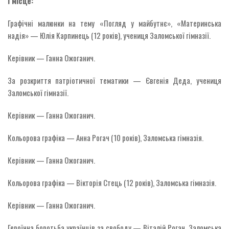
І місце:
Графічні малюнки на тему «Погляд у майбутнє», «Материнська
надія» — Юлія Карпинець (12 років), учениця Заломської гімназії.
Керівник — Ганна Ожоганич.
За розкриття патріотичної тематики — Євгенія Деда, учениця
Заломської гімназії.
Керівник — Ганна Ожоганич.
Кольорова графіка — Анна Рогач (10 років), Заломська гімназія.
Керівник — Ганна Ожоганич.
Кольорова графіка — Вікторія Стець (12 років), Заломська гімназія.
Керівник — Ганна Ожоганич.
Героїчна боротьба українців за свободу — Віталій Рогач, Заломська