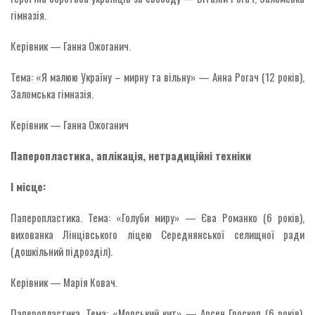
гімназія.
Керівник — Ганна Ожоганич.
Тема: «Я малюю Україну – мирну та вільну» — Анна Рогач (12 років),
Заломська гімназія.
Керівник — Ганна Ожоганич
Паперопластика, аплікація, нетрадиційні техніки
І місце:
Паперопластика. Тема: «Голуби миру» — Єва Романко (6 років),
вихованка Лінцівського ліцею Середнянської селищної ради
(дошкільний підрозділ).
Керівник — Марія Ковач.
Паперопластика. Тема: «Морський кит» — Арсен Гроскоп (6 років),