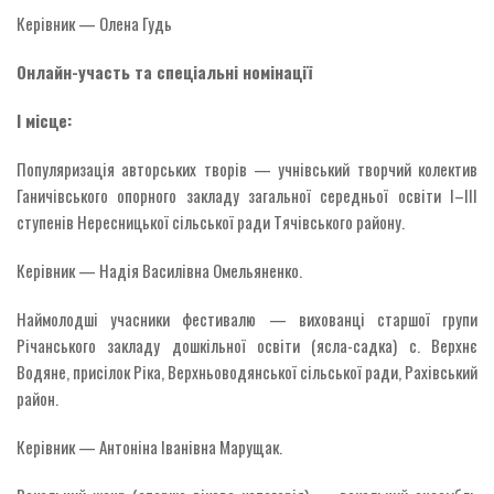
Керівник — Олена Гудь
Онлайн-участь та спеціальні номінації
І місце:
Популяризація авторських творів — учнівський творчий колектив
Ганичівського опорного закладу загальної середньої освіти І–ІІІ
ступенів Нересницької сільської ради Тячівського району.
Керівник — Надія Василівна Омельяненко.
Наймолодші учасники фестивалю — вихованці старшої групи
Річанського закладу дошкільної освіти (ясла-садка) с. Верхнє
Водяне, присілок Ріка, Верхньоводянської сільської ради, Рахівський
район.
Керівник — Антоніна Іванівна Марущак.