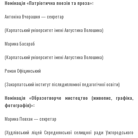
Номінація «Патріотична поезія та проза»:
Антоніна Вчорашня — секретар
(Карпатський університет імені Августина Волошина)
Марина Басараб
(Карпатський університет імені Августина Волошина)
Роман Офіцинський
(Закарпатський інститут післядипломної педагогічної освіти)
Номінація «Образотворче мистецтво (живопис, графіка,
фотографія)»:
Марина Повхан — секретар
(Худлівський ліцей Середнянської селищної ради Ужгородського