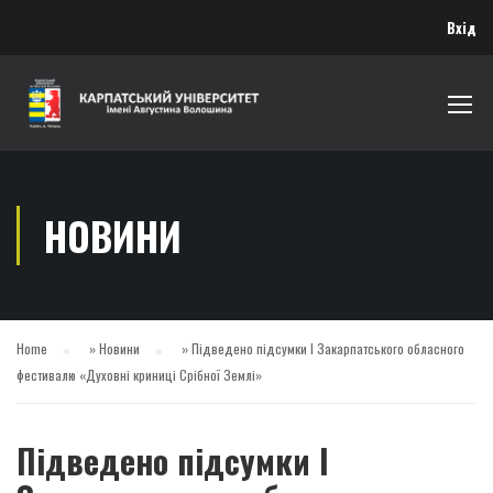
Вхід
НОВИНИ
Home
»
Новини
»
Підведено підсумки І Закарпатського обласного
фестивалю «Духовні криниці Срібної Землі»
Підведено підсумки І