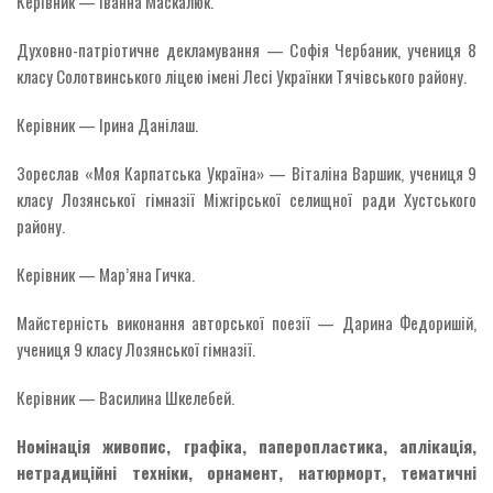
Керівник — Іванна Маскалюк.
Духовно-патріотичне декламування — Софія Чербаник, учениця 8
класу Солотвинського ліцею імені Лесі Українки Тячівського району.
Керівник — Ірина Данілаш.
Зореслав «Моя Карпатська Україна» — Віталіна Варшик, учениця 9
класу Лозянської гімназії Міжгірської селищної ради Хустського
району.
Керівник — Мар’яна Гичка.
Майстерність виконання авторської поезії — Дарина Федоришій,
учениця 9 класу Лозянської гімназії.
Керівник — Василина Шкелебей.
Номінація ж
ивопис
, г
рафіка
, п
аперопластика, аплікація,
нетрадиційні техніки
, о
рнамент, натюрморт, тематичні