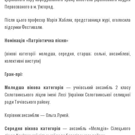
Первозваного в м. Ужгород.
Після цього професор Марія Жабляк, представниця журі, оголосила
підсумки Фестивалю.
Номінація «Патріотична пісня»
(вікові категорії: молодша, середня, старша; сольні, ансамблеві,
колективні виступи)
Гран-прі:
Молодша вікова категорія
— учнівський ансамбль 2 класу
Солотвинського ліцею імені Лесі Українки Солотвинської селищної
ради Тячівського району.
Керівник ансамблю — Ольга Лумей.
Середня вікова категорія
— ансамбль «Мелодія» Сілецького