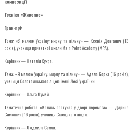
композиції
Техніка «Живопис»
Гран-прі:
Тема: «Я малюю Україну: мирну та вільну» — Ксенія Довганич (13
років), учениця приватної школи Main Point Academy (MPA).
Керівник — Наталія Хухра.
Тема: «Я малюю Україну: мирну та вільну» — Адела Борка (16 років),
учениця Солотвинського ліцею імені Лесі Українки.
Керівник — Ольга Лумей.
Тематична робота: «Колись постукає у двері перемога» — Дарина
Симканич (16 років), учениця Сілецького ліцею.
Керівник — Людмила Семак.