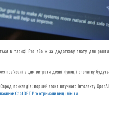
муться в тарифі Pro або ж за додаткову плату для решти
ез пов’язані з цим витрати деякі функції спочатку будуть
Серед прикладів: перший агент штучного інтелекту OpenAI
ласники ChatGPT Pro отримали вищі ліміти
.