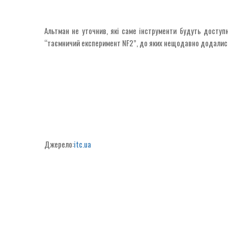
Альтман не уточнив, які саме інструменти будуть доступн
“таємничий експеримент NF2”, до яких нещодавно додались е
Джерело:
itc.ua