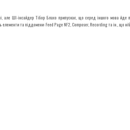
і, але ШІ-інсайдер Тібор Блахо припускає, що серед іншого мова йде п
лементи та піддомени: Feed Page NF2, Composer, Recording та ін., що ніб