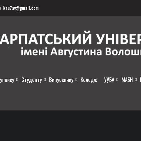
kau7av@gmail.com
упнику
Студенту
Випускнику
Коледж
УУБА
МАБН