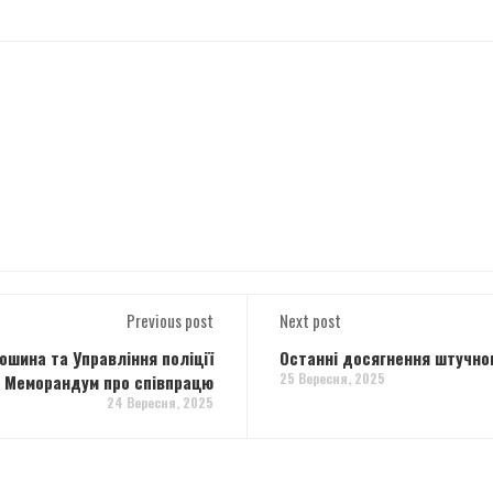
Previous post
Next post
ошина та Управління поліції
Останні досягнення штучног
25 Вересня, 2025
и Меморандум про співпрацю
24 Вересня, 2025