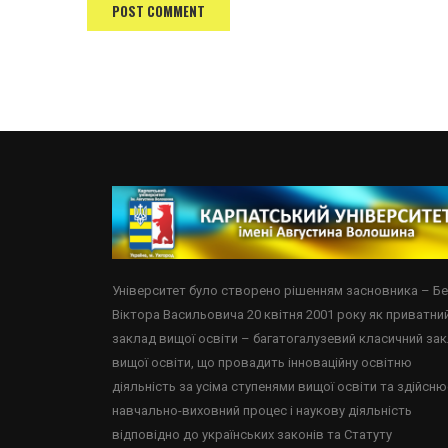
Університет було створено рішенням засновника – Б
Віктора Васильовича 20 квітня 2001 року як приватни
заклад вищої освіти – багатогалузевий класичний за
вищої освіти, що провадить інноваційну освітню
діяльність за усіма ступенями вищої освіти та здійсню
навчально-виховний процес і наукову діяльність
відповідно до українських законів та Статуту