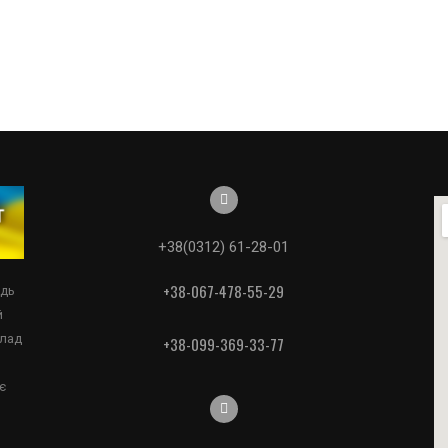
+38(0312) 61-28-01
+38-067-478-55-29
едь
й
клад
+38-099-369-33-77
є