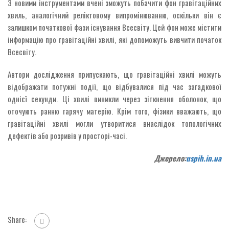
З новими інструментами вчені зможуть побачити фон гравітаційних
хвиль, аналогічний реліктовому випромінюванню, оскільки він є
залишком початкової фази існування Всесвіту. Цей фон може містити
інформацію про гравітаційні хвилі, які допоможуть вивчити початок
Всесвіту.
Автори дослідження припускають, що гравітаційні хвилі можуть
відображати потужні події, що відбувалися під час загадкової
однієї секунди. Ці хвилі виникли через зіткнення оболонок, що
оточують ранню гарячу матерію. Крім того, фізики вважають, що
гравітаційні хвилі могли утворитися внаслідок топологічних
дефектів або розривів у просторі-часі.
Джерело:
uspih.in.ua
Share: