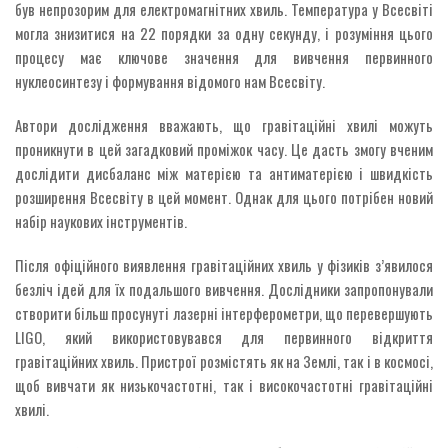
був непрозорим для електромагнітних хвиль. Температура у Всесвіті
могла знизитися на 22 порядки за одну секунду, і розуміння цього
процесу має ключове значення для вивчення первинного
нуклеосинтезу і формування відомого нам Всесвіту.
Автори дослідження вважають, що гравітаційні хвилі можуть
проникнути в цей загадковий проміжок часу. Це дасть змогу вченим
дослідити дисбаланс між матерією та антиматерією і швидкість
розширення Всесвіту в цей момент. Однак для цього потрібен новий
набір наукових інструментів.
Після офіційного виявлення гравітаційних хвиль у фізиків з’явилося
безліч ідей для їх подальшого вивчення. Дослідники запропонували
створити більш просунуті лазерні інтерферометри, що перевершують
LIGO, який використовувався для первинного відкриття
гравітаційних хвиль. Пристрої розмістять як на Землі, так і в космосі,
щоб вивчати як низькочастотні, так і високочастотні гравітаційні
хвилі.