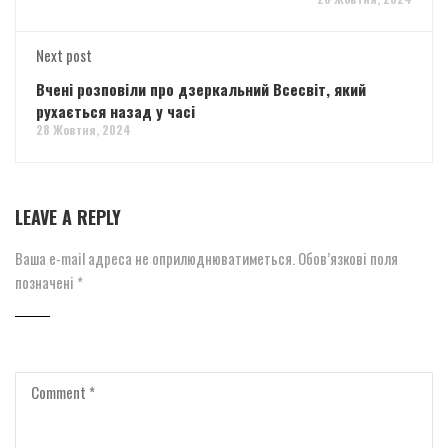
Next post
Вчені розповіли про дзеркальний Всесвіт, який
рухається назад у часі
28 Жовтня, 2024
LEAVE A REPLY
Ваша e-mail адреса не оприлюднюватиметься.
Обов’язкові поля
позначені
*