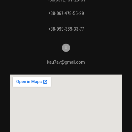
+38(0312) 61-28-01
+38-067-478-55-29
+38-099-369-33-77
kau7av@gmail.com