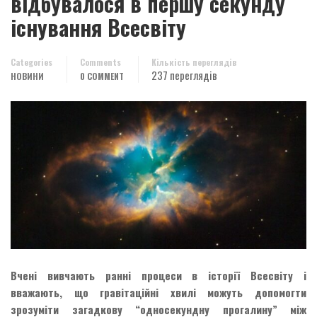
відбувалося в першу секунду
існування Всесвіту
Categories
Comments
Кількість переглядів
237 переглядів
НОВИНИ
0 COMMENT
Вчені вивчають ранні процеси в історії Всесвіту і
вважають, що гравітаційні хвилі можуть допомогти
зрозуміти загадкову “односекундну прогалину” між