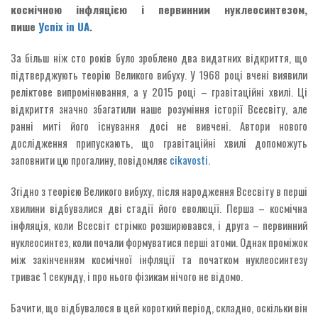
космічною інфляцією і первинним нуклеосинтезом,
пише
Успіх in UA
.
За більш ніж сто років було зроблено два видатних відкриття, що
підтверджують теорію Великого вибуху. У 1968 році вчені виявили
реліктове випромінювання, а у 2015 році – гравітаційні хвилі. Ці
відкриття значно збагатили наше розуміння історії Всесвіту, але
ранні миті його існування досі не вивчені. Автори нового
дослідження припускають, що гравітаційні хвилі допоможуть
заповнити цю прогалину, повідомляє
cikavosti
.
Згідно з теорією Великого вибуху, після народження Всесвіту в перші
хвилини відбувалися дві стадії його еволюції. Перша – космічна
інфляція, коли Всесвіт стрімко розширювався, і друга – первинний
нуклеосинтез, коли почали формуватися перші атоми. Однак проміжок
між закінченням космічної інфляції та початком нуклеосинтезу
триває 1 секунду, і про нього фізикам нічого не відомо.
Бачити, що відбувалося в цей короткий період, складно, оскільки він