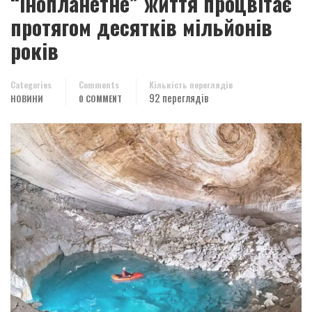
“інопланетне” життя процвітає
протягом десятків мільйонів
років
Categories
Comments
Кількість переглядів
92 переглядів
НОВИНИ
0 COMMENT