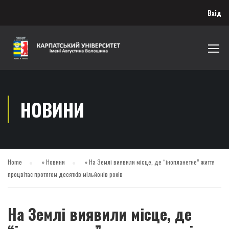
Вхід
НОВИНИ
Home
»
Новини
»
На Землі виявили місце, де “інопланетне” життя
процвітає протягом десятків мільйонів років
На Землі виявили місце, де