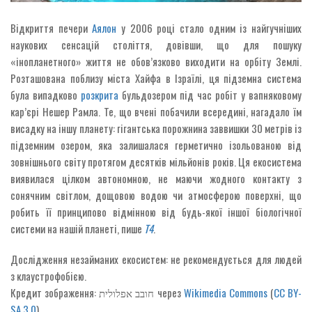
Відкриття печери
Аялон
у 2006 році стало одним із найгучніших
наукових сенсацій століття, довівши, що для пошуку
«інопланетного» життя не обов’язково виходити на орбіту Землі.
Розташована поблизу міста Хайфа в Ізраїлі, ця підземна система
була випадково
розкрита
бульдозером під час робіт у вапняковому
кар’єрі Нешер Рамла. Те, що вчені побачили всередині, нагадало їм
висадку на іншу планету: гігантська порожнина заввишки 30 метрів із
підземним озером, яка залишалася герметично ізольованою від
зовнішнього світу протягом десятків мільйонів років. Ця екосистема
виявилася цілком автономною, не маючи жодного контакту з
сонячним світлом, дощовою водою чи атмосферою поверхні, що
робить її принципово відмінною від будь-якої іншої біологічної
системи на нашій планеті, пише
T4
.
Дослідження незайманих екосистем: не рекомендується для людей
з клаустрофобією.
Кредит зображення: חובב אפלולית через
Wikimedia Commons
(
CC BY-
SA 3.0
)