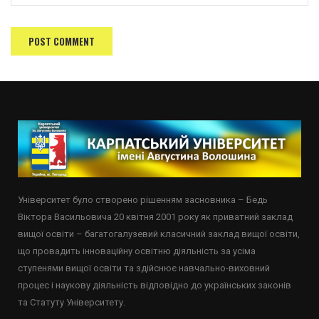
Університет було створено рішенням засновника – Бедь
Віктора Васильовича 20 квітня 2001 року як приватний заклад
вищої освіти – багатогалузевий класичний заклад вищої освіти,
що провадить інноваційну освітню діяльність за усіма
ступенями вищої освіти та здійснює навчально-виховний
процес і наукову діяльність відповідно до українських законів
та Статуту Університету.