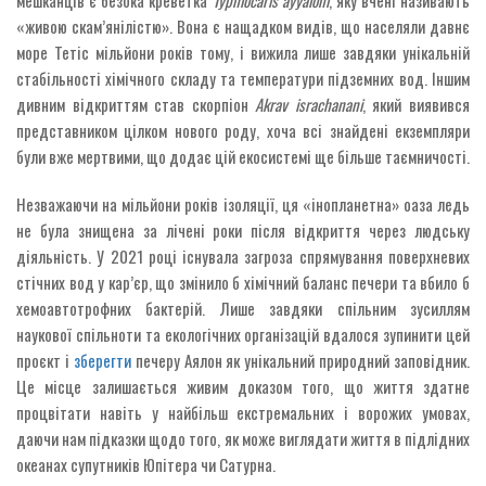
мешканців є безока креветка
Typhlocaris ayyaloni
, яку вчені називають
«живою скам’янілістю». Вона є нащадком видів, що населяли давнє
море Тетіс мільйони років тому, і вижила лише завдяки унікальній
стабільності хімічного складу та температури підземних вод. Іншим
дивним відкриттям став скорпіон
Akrav israchanani
, який виявився
представником цілком нового роду, хоча всі знайдені екземпляри
були вже мертвими, що додає цій екосистемі ще більше таємничості.
Незважаючи на мільйони років ізоляції, ця «інопланетна» оаза ледь
не була знищена за лічені роки після відкриття через людську
діяльність. У 2021 році існувала загроза спрямування поверхневих
стічних вод у кар’єр, що змінило б хімічний баланс печери та вбило б
хемоавтотрофних бактерій. Лише завдяки спільним зусиллям
наукової спільноти та екологічних організацій вдалося зупинити цей
проєкт і
зберегти
печеру Аялон як унікальний природний заповідник.
Це місце залишається живим доказом того, що життя здатне
процвітати навіть у найбільш екстремальних і ворожих умовах,
даючи нам підказки щодо того, як може виглядати життя в підлідних
океанах супутників Юпітера чи Сатурна.