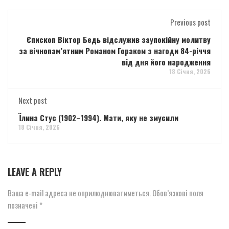
Previous post
Єпископ Віктор Бедь відслужив заупокійну молитву
за вічнопам’ятним Романом Гораком з нагоди 84-річчя
від дня його народження
18 Січня, 2026
Next post
Їлина Стус (1902–1994). Мати, яку не змусили
18 Січня, 2026
LEAVE A REPLY
Ваша e-mail адреса не оприлюднюватиметься.
Обов’язкові поля
позначені
*