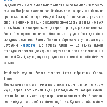
Фундаментом цього дивовижного життя є не фотосинтез, як у решти
земного біосфери, а хемосинтез. Оскільки сонячне проміння ніколи не
проникало вглиб печери, місцеві бактерії навчилися отримувати
енергію з хімічних реакцій, окислюючи сірководень, що піднімається
з глибоких гідротермальних джерел. Ці сульфід-окислювальні
бактерії утворюють величезні біомаси, які слугують їжею для більш
складних організмів. Аріель Чіпман з Єврейського університету в
Єрусалимі
наголошує
, що печера Аялон — це єдина відома
стародавня система, де харчова мережа повністю відокремлена від
поверхні Землі, функціонуя за рахунок «автономної енергії» хімічних
зв’язків.
Typhlocaris ayyaloni, безока креветка. Автор зображення: Сассон
Тірам.
Дослідники виявили в печері вісім видів тварин, раніше невідомих
науці, серед яких чотири види ракоподібних та чотири наземні
істоти. Всі вони мають характерні ознаки життя у вічній темряві:
повну відсутність очей та пігментації тіла. Одним із найцікавіших