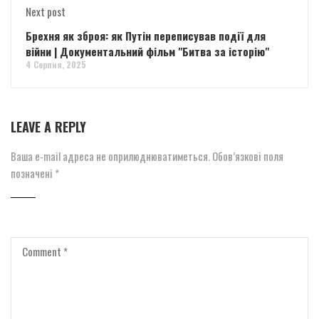
Next post
Брехня як зброя: як Путін переписував події для
війни | Документальний фільм "Битва за історію"
4 Серпня, 2025
LEAVE A REPLY
Ваша e-mail адреса не оприлюднюватиметься.
Обов’язкові поля
позначені
*