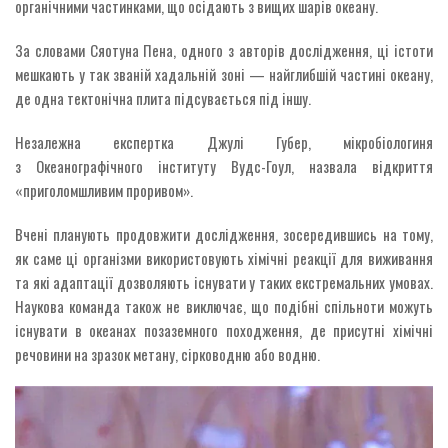
органічними частинками, що осідають з вищих шарів океану.
За словами Сяотуна Пена, одного з авторів дослідження, ці істоти
мешкають у так званій хадальній зоні — найглибшій частині океану,
де одна тектонічна плита підсувається під іншу.
Незалежна експертка Джулі Губер, мікробіологиня
з Океанографічного інституту Вудс-Гоул, назвала відкриття
«приголомшливим проривом».
Вчені планують продовжити дослідження, зосередившись на тому,
як саме ці організми використовують хімічні реакції для виживання
та які адаптації дозволяють існувати у таких екстремальних умовах.
Наукова команда також не виключає, що подібні спільноти можуть
існувати в океанах позаземного походження, де присутні хімічні
речовини на зразок метану, сірководню або водню.