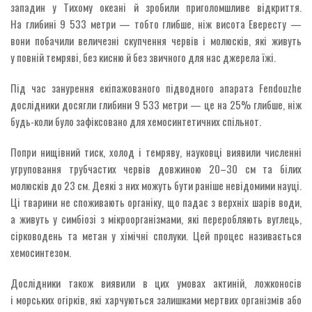
западин у Тихому океані й зробили приголомшливе відкриття.
На глибині 9 533 метри — тобто глибше, ніж висота Евересту —
вони побачили величезні скупчення червів і молюсків, які живуть
у повній темряві, без кисню й без звичного для нас джерела їжі.
Під час занурення екіпажованого підводного апарата Fendouzhe
дослідники досягли глибини 9 533 метри — це на 25% глибше, ніж
будь-коли було зафіксовано для хемосинтетичних спільнот.
Попри нищівний тиск, холод і темряву, науковці виявили численні
угруповання трубчастих червів довжиною 20–30 см та білих
молюсків до 23 см. Деякі з них можуть бути раніше невідомими науці.
Ці тварини не споживають органіку, що падає з верхніх шарів води,
а живуть у симбіозі з мікроорганізмами, які переробляють вуглець,
сірководень та метан у хімічні сполуки. Цей процес називається
хемосинтезом.
Дослідники також виявили в цих умовах актиній, ложконосів
і морських огірків, які харчуються залишками мертвих організмів або