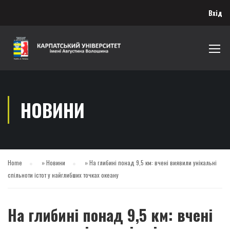
Вхід
НОВИНИ
Home
»
Новини
»
На глибині понад 9,5 км: вчені виявили унікальні
спільноти істот у найглибших точках океану
На глибині понад 9,5 км: вчені