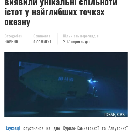
виявили унікальні спільноти
істот у найглибших точках
океану
Categories
Comments
Кількість переглядів
207 переглядів
НОВИНИ
0 COMMENT
Науковці
спустилися на дно Курило-Камчатської та Алеутської