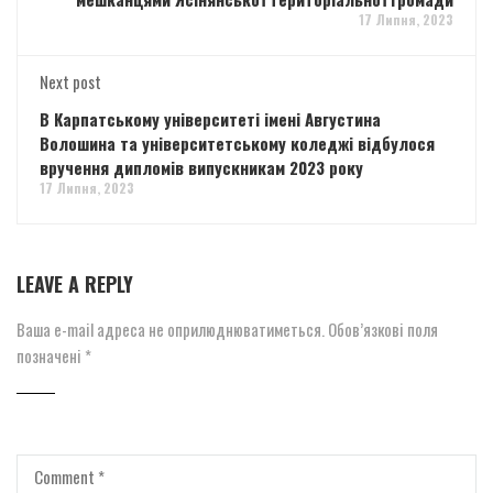
17 Липня, 2023
Next post
В Карпатському університеті імені Августина
Волошина та університетському коледжі відбулося
вручення дипломів випускникам 2023 року
17 Липня, 2023
LEAVE A REPLY
Ваша e-mail адреса не оприлюднюватиметься.
Обов’язкові поля
позначені
*