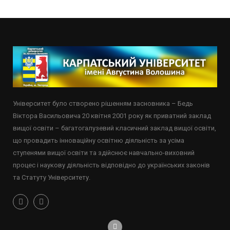
Університет було створено рішенням засновника – Бедь
Віктора Васильовича 20 квітня 2001 року як приватний заклад
вищої освіти – багатогалузевий класичний заклад вищої освіти,
що провадить інноваційну освітню діяльність за усіма
ступенями вищої освіти та здійснює навчально-виховний
процес і наукову діяльність відповідно до українських законів
та Статуту Університету.