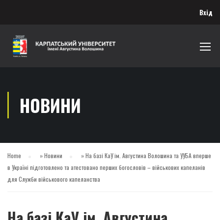
Вхід
НОВИНИ
Home
»
Новини
»
На базі КаУ ім. Августина Волошина та УУБА вперше
в Україні підготовлено та атестовано перших богословів – військових капеланів
для Служби військового капеланства
На базі КаУ ім. Августина