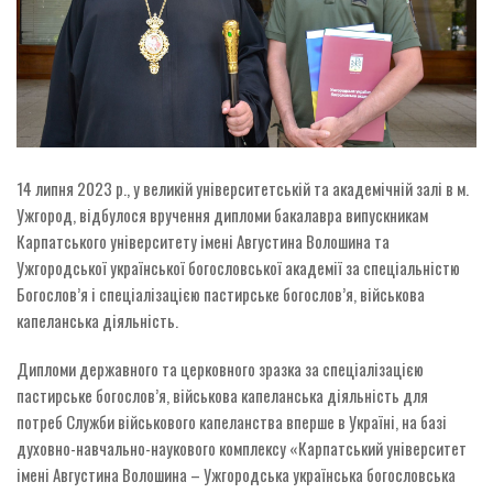
14 липня 2023 р., у великій університетській та академічній залі в м.
Ужгород, відбулося вручення дипломи бакалавра випускникам
Карпатського університету імені Августина Волошина та
Ужгородської української богословської академії за спеціальністю
Богослов’я і спеціалізацією пастирське богослов’я, військова
капеланська діяльність.
Дипломи державного та церковного зразка за спеціалізацією
пастирське богослов’я, військова капеланська діяльність для
потреб Служби військового капеланства вперше в Україні, на базі
духовно-навчально-наукового комплексу «Карпатський університет
імені Августина Волошина – Ужгородська українська богословська