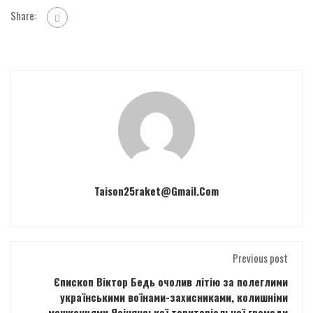
Share:
Taison25raket@gmail.com
Previous post
Єпископ Віктор Бедь очолив літію за полеглими
українськими воїнами-захисниками, колишніми
мешканцями Ясінянської територіальної громади