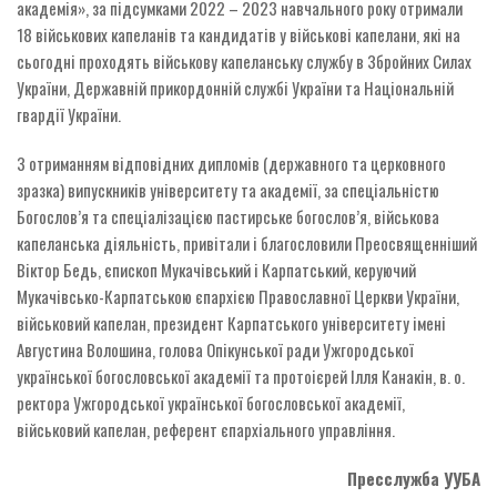
академія», за підсумками 2022 – 2023 навчального року отримали
18 військових капеланів та кандидатів у військові капелани, які на
сьогодні проходять військову капеланську службу в Збройних Силах
України, Державній прикордонній службі України та Національній
гвардії України.
З отриманням відповідних дипломів (державного та церковного
зразка) випускників університету та академії, за спеціальністю
Богослов’я та спеціалізацією пастирське богослов’я, військова
капеланська діяльність, привітали і благословили Преосвященніший
Віктор Бедь, єпископ Мукачівський і Карпатський, керуючий
Мукачівсько-Карпатською єпархією Православної Церкви України,
військовий капелан, президент Карпатського університету імені
Августина Волошина, голова Опікунської ради Ужгородської
української богословської академії та протоієрей Ілля Канакін, в. о.
ректора Ужгородської української богословської академії,
військовий капелан, референт єпархіального управління.
Пресслужба УУБА