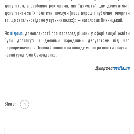
депутатам, а особливо ректорами, які “дякують” цим депутатам і
депутаткам за їх політичні послуги (пора нарешті публічно говорити
те, що загальновідомо у вузьких колах)», – наголосив Винницький.
Як
відомо
, домовленості про перегляд рішень у сфері вищої освіти
були досягнуті з деякими народними депутатами під час
перепризначення Оксена Лісового на посаду міністра освіти і науки в
новий уряд Юлії Свириденко.
Джерело:
osvita.ua
Share: