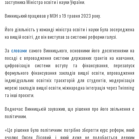
заступника Міністра освіти і науки України.
Винницький працював у МОН з 19 травня 2023 року.
Його діяльність у команді міністра освіти і науки була зосереджена
на вищій освіті, де він виступав за системні реформи галузі.
За
словами
самого Винницького, основними його досягненнями на
посаді є впровадження системи державних грантів на навчання,
цифровізація системи вступу та фінансування, перезапуск
формульного фінансування закладів вищої освіти, впровадження
індивідуальних освітніх траєкторій для студентів, модернізація
мережі закладів вищої освіти, міжнародна інтеграція через Twinning
та інші проєкти.
Водночас Винницькій зауважив, що рішення про його звільнення є
політичним.
«Це рішення було політичним: потрібно зберегти курс реформ, який
очолює Оксен Лісовий, і який дуже не подобається деяким