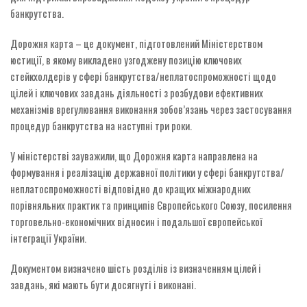
банкрутства.
Дорожня карта – це документ, підготовлений Міністерством
юстиції, в якому викладено узгоджену позицію ключових
стейкхолдерів у сфері банкрутства/неплатоспроможності щодо
цілей і ключових завдань діяльності з розбудови ефективних
механізмів врегулювання виконання зобов’язань через застосування
процедур банкрутства на наступні три роки.
У міністерстві зауважили, що Дорожня карта направлена на
формування і реалізацію державної політики у сфері банкрутства/
неплатоспроможності відповідно до кращих міжнародних
порівняльних практик та принципів Європейського Союзу, посилення
торговельно-економічних відносин і подальшої європейської
інтеграції України.
Документом визначено шість розділів із визначенням цілей і
завдань, які мають бути досягнуті і виконані.