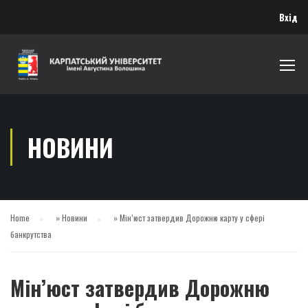
Вхід
НОВИНИ
Home
»
Новини
»
Мін’юст затвердив Дорожню карту у сфері
банкрутства
Мін’юст затвердив Дорожню