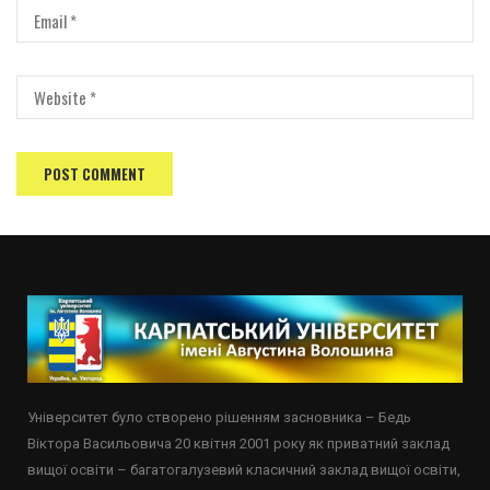
Університет було створено рішенням засновника – Бедь
Віктора Васильовича 20 квітня 2001 року як приватний заклад
вищої освіти – багатогалузевий класичний заклад вищої освіти,