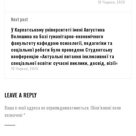
10 Червня, 2026
Next post
У Карпатському університеті імені Августина
Волошина на базі гуманітарно-економічного
факультету кафедрою психології, педагогіки та
соціальної роботи було проведено Студентську
конференцію «Актуальні питання інклюзивної та
спеціальної освіти: сучасні виклики, досвід, візії»
10 Червня, 2026
LEAVE A REPLY
Ваша e-mail адреса не оприлюднюватиметься.
Обов’язкові поля
позначені
*