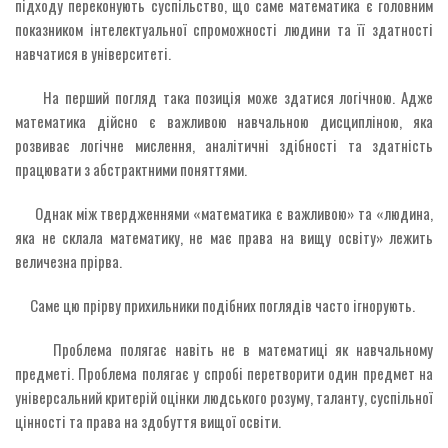
підходу переконують суспільство, що саме математика є головним
показником інтелектуальної спроможності людини та її здатності
навчатися в університеті.
На перший погляд така позиція може здатися логічною. Адже
математика дійсно є важливою навчальною дисципліною, яка
розвиває логічне мислення, аналітичні здібності та здатність
працювати з абстрактними поняттями.
Однак між твердженнями «математика є важливою» та «людина,
яка не склала математику, не має права на вищу освіту» лежить
величезна прірва.
Саме цю прірву прихильники подібних поглядів часто ігнорують.
Проблема полягає навіть не в математиці як навчальному
предметі. Проблема полягає у спробі перетворити один предмет на
універсальний критерій оцінки людського розуму, таланту, суспільної
цінності та права на здобуття вищої освіти.