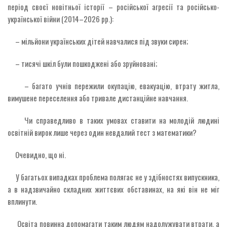
період своєї новітньої історії – російської агресії та російсько-
української війни (2014–2026 рр.):
– мільйони українських дітей навчалися під звуки сирен;
– тисячі шкіл були пошкоджені або зруйновані;
– багато учнів пережили окупацію, евакуацію, втрату житла,
вимушене переселення або тривале дистанційне навчання.
Чи справедливо в таких умовах ставити на молодій людині
освітній вирок лише через один невдалий тест з математики?
Очевидно, що ні.
У багатьох випадках проблема полягає не у здібностях випускника,
а в надзвичайно складних життєвих обставинах, на які він не міг
вплинути.
Освіта повинна допомагати таким людям надолужувати втрати, а