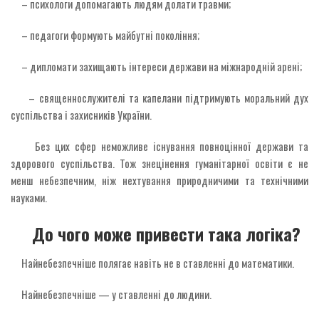
– психологи допомагають людям долати травми;
– педагоги формують майбутні покоління;
– дипломати захищають інтереси держави на міжнародній арені;
– священнослужителі та капелани підтримують моральний дух
суспільства і захисників України.
Без цих сфер неможливе існування повноцінної держави та
здорового суспільства. Тож знецінення гуманітарної освіти є не
менш небезпечним, ніж нехтування природничими та технічними
науками.
До чого може привести така логіка?
Найнебезпечніше полягає навіть не в ставленні до математики.
Найнебезпечніше — у ставленні до людини.