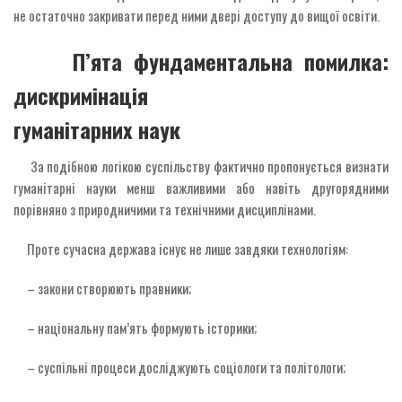
не остаточно закривати перед ними двері доступу до вищої освіти.
П’ята фундаментальна помилка:
дискримінація
гуманітарних наук
За подібною логікою суспільству фактично пропонується визнати
гуманітарні науки менш важливими або навіть другорядними
порівняно з природничими та технічними дисциплінами.
Проте сучасна держава існує не лише завдяки технологіям:
– закони створюють правники;
– національну пам’ять формують історики;
– суспільні процеси досліджують соціологи та політологи;