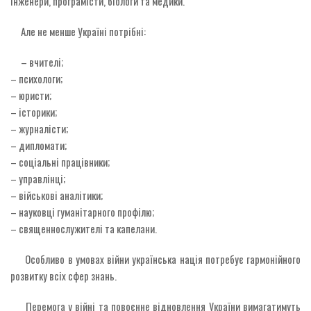
інженери, програмісти, біологи та медики.
Але не менше Україні потрібні:
– вчителі;
– психологи;
– юристи;
– історики;
– журналісти;
– дипломати;
– соціальні працівники;
– управлінці;
– військові аналітики;
– науковці гуманітарного профілю;
– священнослужителі та капелани.
Особливо в умовах війни українська нація потребує гармонійного
розвитку всіх сфер знань.
Перемога у війні та повоєнне відновлення України вимагатимуть