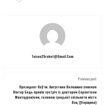
Taison25raket@gmail.com
Previous post
Президент КаУ ім. Августина Волошина єпископ
Віктор Бедь провів зустріч із доктором Сарантісом
Мантцуракісом, головою грецької спільноти міста
Вац (Угорщина)