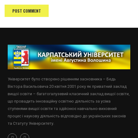
Університет було створено рішенням засновника – Бедь
Віктора Васильовича 20 квітня 2001 року як приватний заклад
вищої освіти – багатогалузевий класичний заклад вищої освіти,
що провадить інноваційну освітню діяльність за усіма
ступенями вищої освіти та здійснює навчально-виховний
процес і наукову діяльність відповідно до українських законів
та Статуту Університету.