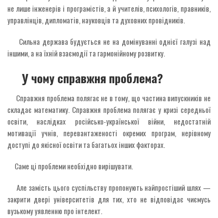
не лише інженерів і програмістів, а й учителів, психологів, правників,
управлінців, дипломатів, науковців та духовних провідників.
Сильна держава будується не на домінуванні однієї галузі над
іншими, а на їхній взаємодії та гармонійному розвитку.
У чому справжня проблема?
Справжня проблема полягає не в тому, що частина випускників не
складає математику. Справжня проблема полягає у кризі середньої
освіти, наслідках російсько-української війни, недостатній
мотивації учнів, перевантаженості окремих програм, нерівному
доступі до якісної освіти та багатьох інших факторах.
Саме ці проблеми необхідно вирішувати.
Але замість цього суспільству пропонують найпростіший шлях —
закрити двері університетів для тих, хто не відповідає чиємусь
вузькому уявленню про інтелект.