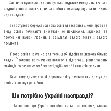
Фактично суспільству пропонується поділити молодь на тих, хто
«гідний» вищої освіти, і тих, хто нібито не заслуговує на неї через
один предмет.
Так поступово формується нова освітня кастовість, коли право на
вищу освіту починають визначати не покликання, здібності та
професійні наміри людини, а результат одного тесту з одного
предмета.
Проте освіта існує не для того, щоб відсівати якомога більше
людей. Її головне призначення полягає в підготовці різнопланових
фахівців та розвитку особистості, здібностей і талантів людини.
Саме тому демократичні держави світу розширюють доступ до
освіти, а не звужують його.
Що потрібно Україні насправді?
Безспірно, що Україні потрібні сильні математики, фізики,