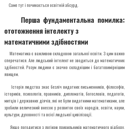
Саме тут і починається освітній абсурд.
Перша фундаментальна помилка:
ототожнення інтелекту з
математичними здібностями
Математика є важливою складовою загальної освіти. З цим важко
сперечатися. Але людський інтелект не зводиться до математичних
здібностей. Розум людини є значно складнішим і багатовимірнішим
явищем.
Історія людства знає безліч видатних письменників, філософів,
істориків, психологів, правників, дипломатів, богословів, педагогів,
митців і державних діячів, які не були видатними математиками, але
зробили величезний внесок у розвиток своїх народів, освіти, науки,
культури, духовності та всієї людської цивілізації.
Якщо погодитися з логікою прихильників математичного відбору,