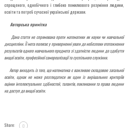
спрощеного, однобічного і глибоко помилкового розуміння людини,
освіти та потреб сучасної української держави.
Авторська примітка
Дана стаття не спрямована проти математики як науки чи навчальної
дисципліни. Її мета полягає у приверненні уваги до небезпеки ототожнення
результатів одного навчального предмета зі здатністю людини до здобуття
вищої освіти, професійної самореалізації та суспільного служіння.
Автор виходить із того, що математика є важливою складовою загальної
освіти, однак не може розглядатися як один із вирішальних критеріїв
оцінки інтелектуальних здібностей, талантів, покликання та права людини
на доступ до вищої освіти.
Share: