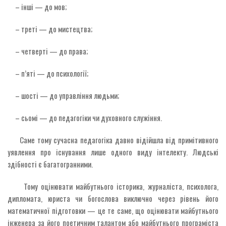
– інші — до мов;
– треті — до мистецтва;
– четверті — до права;
– п’яті — до психології;
– шості — до управління людьми;
– сьомі — до педагогіки чи духовного служіння.
Саме тому сучасна педагогіка давно відійшла від примітивного
уявлення про існування лише одного виду інтелекту. Людські
здібності є багатогранними.
Тому оцінювати майбутнього історика, журналіста, психолога,
дипломата, юриста чи богослова виключно через рівень його
математичної підготовки — це те саме, що оцінювати майбутнього
інженера за його поетичним талантом або майбутнього програміста