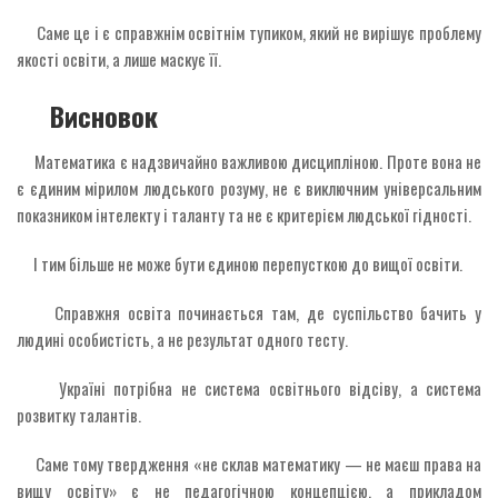
Саме це і є справжнім освітнім тупиком, який не вирішує проблему
якості освіти, а лише маскує її.
Висновок
Математика є надзвичайно важливою дисципліною. Проте вона не
є єдиним мірилом людського розуму, не є виключним універсальним
показником інтелекту і таланту та не є критерієм людської гідності.
І тим більше не може бути єдиною перепусткою до вищої освіти.
Справжня освіта починається там, де суспільство бачить у
людині особистість, а не результат одного тесту.
Україні потрібна не система освітнього відсіву, а система
розвитку талантів.
Саме тому твердження «не склав математику — не маєш права на
вищу освіту» є не педагогічною концепцією, а прикладом