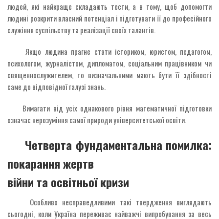
людей, які найкраще складають тести, а в тому, щоб допомогти
людині розкрити власний потенціал і підготувати її до професійного
служіння суспільству та реалізації своїх талантів.
Якщо людина прагне стати істориком, юристом, педагогом,
психологом, журналістом, дипломатом, соціальним працівником чи
священнослужителем, то визначальними мають бути її здібності
саме до відповідної галузі знань.
Вимагати від усіх однакового рівня математичної підготовки
означає нерозуміння самої природи університетської освіти.
Четверта фундаментальна помилка:
покарання жертв
війни та освітньої кризи
Особливо несправедливими такі твердження виглядають
сьогодні, коли Україна переживає найважчі випробування за весь