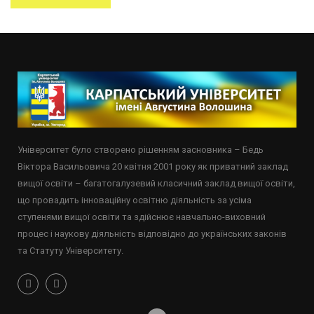
Університет було створено рішенням засновника – Бедь
Віктора Васильовича 20 квітня 2001 року як приватний заклад
вищої освіти – багатогалузевий класичний заклад вищої освіти,
що провадить інноваційну освітню діяльність за усіма
ступенями вищої освіти та здійснює навчально-виховний
процес і наукову діяльність відповідно до українських законів
та Статуту Університету.