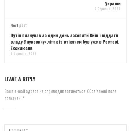
України
2 Березня, 2022
Next post
Путін планував за один день захопити Київ і віддати
владу Януковичу: літак із втікачем був уже в Ростові.
Ексклюзив
2 Березня, 2022
LEAVE A REPLY
Ваша e-mail адреса не оприлюднюватиметься.
Обов’язкові поля
позначені
*