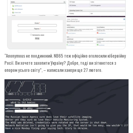
“Anonymous не поодинокий. NB65 теж офіційно оголосили кібервійну
Росії. Ви хочете захопити Україну? Добре, тоді ви зіткнетеся з
опором усього світу”, – написали хакери ще 27 лютого.