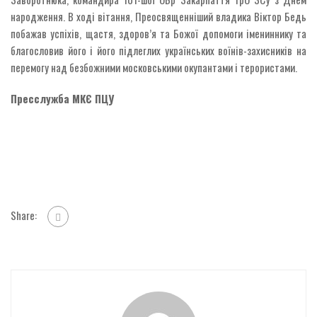
народження. В ході вітання, Преосвященніший владика Віктор Бедь
побажав успіхів, щастя, здоров’я та Божої допомоги імениннику та
благословив його і його підлеглих українських воїнів-захисників на
перемогу над безбожними московськими окупантами і терористами.
Пресслужба МКЄ ПЦУ
Share: