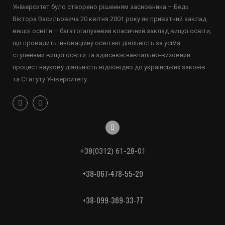
Університет було створено рішенням засновника – Бедь
Віктора Васильовича 20 квітня 2001 року як приватний заклад
вищої освіти – багатогалузевий класичний заклад вищої освіти,
що провадить інноваційну освітню діяльність за усіма
ступенями вищої освіти та здійснює навчально-виховний
процес і наукову діяльність відповідно до українських законів
та Статуту Університету.
+38(0312) 61-28-01
+38-067-478-55-29
+38-099-369-33-77