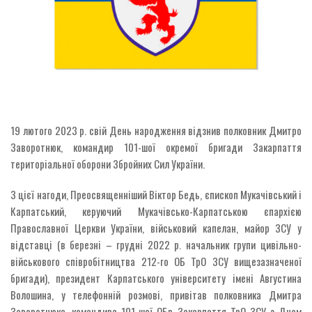
19 лютого 2023 р. свій День народження відзнив полковник Дмитро
Заворотнюк, командир 101-шої окремої бригади Закарпаття
територіальної оборони Збройних Сил України.
З цієї нагоди, Преосвященніший Віктор Бедь, єпископ Мукачівський і
Карпатський, керуючий Мукачівсько-Карпатською єпархією
Православної Церкви України, військовий капелан, майор ЗСУ у
відставці (в березні – грудні 2022 р. начальник групи цивільно-
військового співробітництва 212-го ОБ ТрО ЗСУ вищезазначеної
бригади), президент Карпатського університету імені Августина
Волошина, у телефонній розмові, привітав полковника Дмитра
Заворотнюка, командира 101-шої ОБр Закарпаття ТрО ЗСУ з Днем