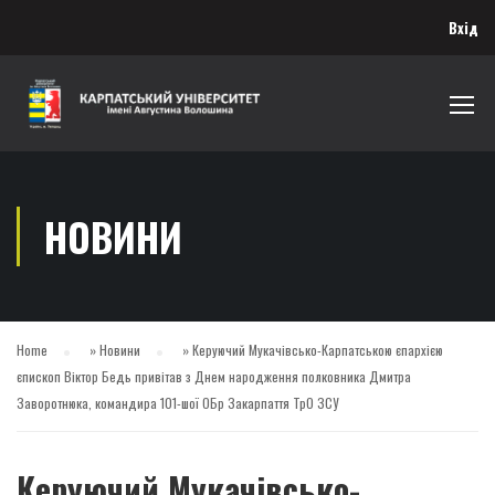
Вхід
НОВИНИ
Home
»
Новини
»
Керуючий Мукачівсько-Карпатською єпархією
єпископ Віктор Бедь привітав з Днем народження полковника Дмитра
Заворотнюка, командира 101-шої ОБр Закарпаття ТрО ЗСУ
Керуючий Мукачівсько-