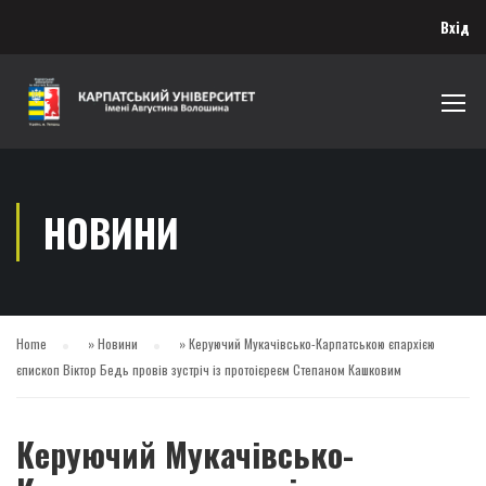
Вхід
НОВИНИ
Home
»
Новини
»
Керуючий Мукачівсько-Карпатською єпархією
єпископ Віктор Бедь провів зустріч із протоієреєм Степаном Кашковим
Керуючий Мукачівсько-