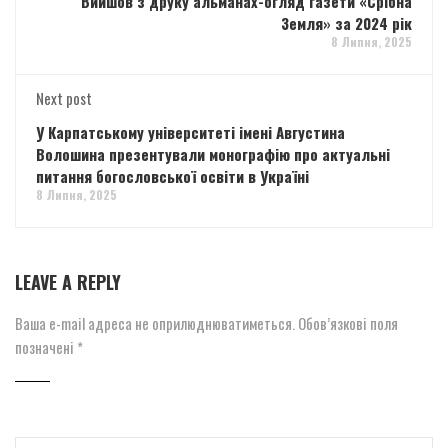
Вийшов з друку альманах-огляд газети «Срібна
Земля» за 2024 рік
8 Липня, 2025
Next post
У Карпатському університеті імені Августина
Волошина презентували монографію про актуальні
питання богословської освіти в Україні
8 Липня, 2025
LEAVE A REPLY
Ваша e-mail адреса не оприлюднюватиметься.
Обов’язкові поля
позначені
*