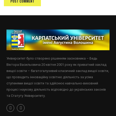
Університет було створено рішенням засновника – Бедь
Віктора Васильовича 20 квітня 2001 року як приватний заклад
вищої освіти – багатогалузевий класичний заклад вищої освіти,
що провадить інноваційну освітню діяльність за усіма
ступенями вищої освіти та здійснює навчально-виховний
процес і наукову діяльність відповідно до українських законів
та Статуту Університету.