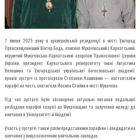
7 липня 2025 року в архиєрейській резиденції в місті Ужгород
Преосвященніший Віктор Бедь, єпископ Мукачівський і Карпатський,
керуючий Мукачівсько-Карпатською єпархією Православної Церкви
України, президент Карпатського університету імені Августина
Волошина та Ужгородської української богословської академії,
провів зустріч із протоієреєм Степаном Кашковим — настоятелем
парафії на честь святителя Йосипа Стойки в місті Мукачево.
Під час зустрічі було обговорено актуальні питання подальшої
розбудови парафій єпархії на Мукачівщині та залучення молоді до
навчання в Університеті й Академії.
Участь у зустрічі також узяли представники парафіян і кандидати на
навчання у вищезазначених навчальних закладах.