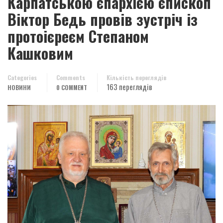
Карпатською єпархією єпископ
Віктор Бедь провів зустріч із
протоієреєм Степаном
Кашковим
Categories
Comments
Кількість переглядів
163 переглядів
НОВИНИ
0 COMMENT