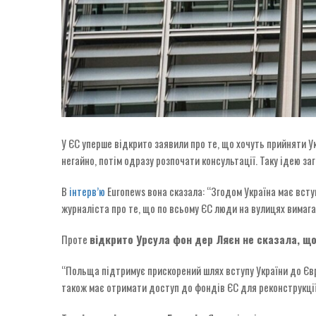
У ЄС уперше відкрито заявили про те, що хочуть прийняти 
негайно, потім одразу розпочати консультації. Таку ідею за
В
інтерв’ю
Euronews вона сказала: “Згодом Україна має вст
журналіста про те, що по всьому ЄС люди на вулицях вимага
Проте
відкрито Урсула фон дер Ляєн не сказала, щ
“Польща підтримує прискорений шлях вступу України до Єв
також має отримати доступ до фондів ЄС для реконструкції. 