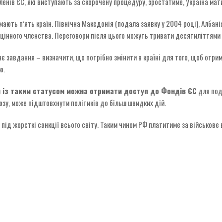
енів ЄС, які виступають за скорочену процедуру, зростатиме, Україна ма
мають п’ять країн. Північна Македонія (подала заявку у 2004 році), Албанія
оцінного членства. Переговори після цього можуть тривати десятиліттями 
нє завдання – визначити, що потрібно змінити в країні для того, щоб отри
ю.
 із таким статусом можна отримати доступ до Фондів ЄС
для подо
зу, може підштовхнути політиків до більш швидких дій.
під жорсткі санкції всього світу. Таким чином РФ платитиме за військове 