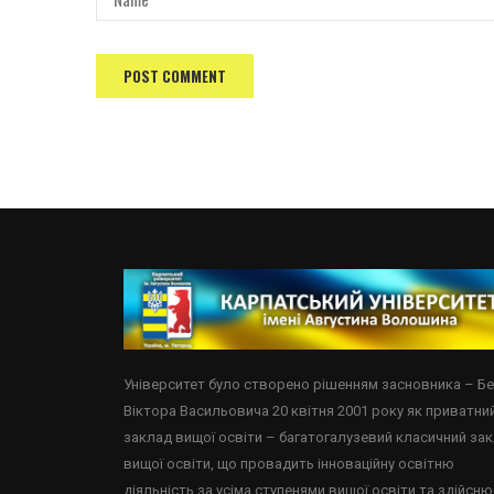
Університет було створено рішенням засновника – Б
Віктора Васильовича 20 квітня 2001 року як приватни
заклад вищої освіти – багатогалузевий класичний за
вищої освіти, що провадить інноваційну освітню
діяльність за усіма ступенями вищої освіти та здійсню