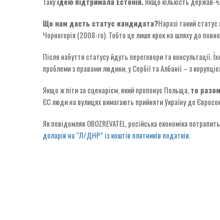
Таку
ідею підтримала Естонія.
Якщо кількість держав-чл
Що нам дасть статус кандидата?
Наразі такий статус 
Чорногорія (2008-го). Тобто це лише крок на шляху до повн
Після набуття статусу йдуть переговори та консультації. Їх
проблеми з правами людини, у Сербії та Албанії – з корупціє
Якщо ж піти за сценарієм, який пропонує Польща,
то разом
ЄС люди на вулицях вимагають прийняти Україну до Євросою
Як повідомляв OBOZREVATEL, російська економіка потрапить 
доларів на “Л/ДНР” із коштів платників податків
.