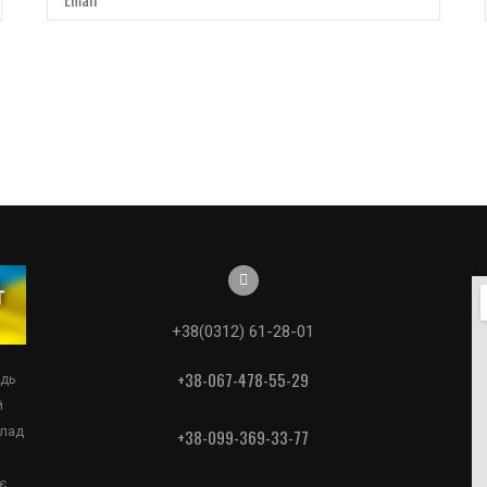
+38(0312) 61-28-01
+38-067-478-55-29
едь
й
клад
+38-099-369-33-77
є