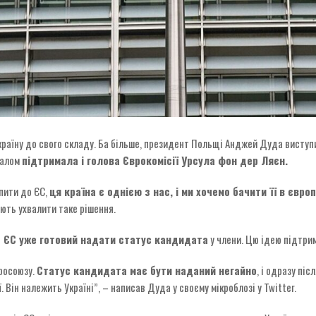
Україну до свого складу. Ба більше, президент Польщі Анджей Дуда висту
галом
підтримала і голова Єврокомісії Урсула фон дер Ляєн.
упити до ЄС,
ця країна є однією з нас, і ми хочемо бачити її в європ
ють ухвалити таке рішення.
о ЄС уже готовий надати статус кандидата
у члени. Цю ідею підтри
росоюзу.
Статус кандидата має бути наданий негайно
, і одразу пі
Він належить Україні”, – написав Дуда у своєму мікроблозі у Twitter.