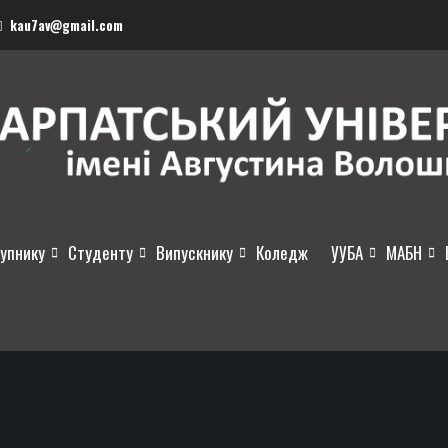
kau7av@gmail.com
упнику
Студенту
Випускнику
Коледж
УУБА
МАБН