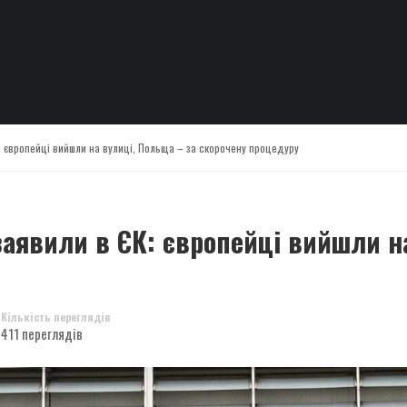
К: європейці вийшли на вулиці, Польща – за скорочену процедуру
заявили в ЄК: європейці вийшли н
Кількість переглядів
411 переглядів