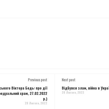
Previous post
Next post
ського Віктора Бедь: про дії
Відбувся злам, війна в Укр
28 Лютого, 2022
федральний храм, 27.02.2022
р.)
28 Лютого, 2022