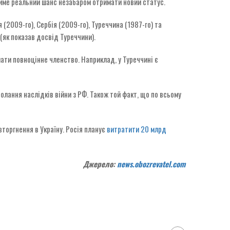
тиме реальний шанс незабаром отримати новий статус.
 (2009-го), Сербія (2009-го), Туреччина (1987-го) та
(як показав досвід Туреччини).
мати повноцінне членство. Наприклад, у Туреччині є
лання наслідків війни з РФ. Також той факт, що по всьому
вторгнення в Україну. Росія планує
витратити 20 млрд
Джерело:
news.obozrevatel.com