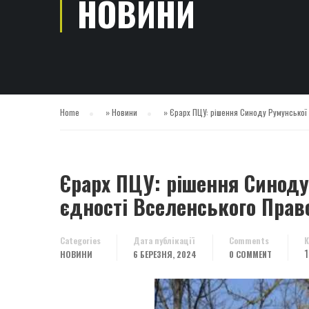
НОВИНИ
Home
»
Новини
»
Єрарх ПЦУ: рішення Синоду Румунської 
Єрарх ПЦУ: рішення Синоду
єдності Вселенського Прав
Categories
Дата публікації
Comments
К
1
НОВИНИ
6 БЕРЕЗНЯ, 2024
0 COMMENT