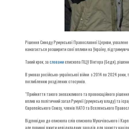
Рішення Синоду Румунської Православної Церкви, ухвалене 
намагається розширити свої впливи на Україну, підтримуючи
Такий крок, за
словами
єпископа ПЦУ Віктора (Бедя), рішенн
В умовах російсько-української війни з 2014 по 2024 роки
поглибленню розділених стосунків.
“Прийняття такого зневажливого та провокаційного рішення 
вплив на політичний загал Румунії (румунську владу) та іє
Європейського Союзу, членів НАТО та Вселенського Правосл
Відповідно до єпископа слів єпископа Мукачівського і Карп
але повинні вжити невідкладних заходів для захисту націона