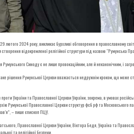
29 лютого 2024 року, викликає бурхливі обговорення в православному світ
 створення відокремленої релігійної структури під назвою “Румунська Пра
я Румунського Синоду є не лише провокаційним, але й неканонічним, і заг
, таке рішення Румунської Церкви вважається недружнім кроком, що може с
проти України та Православної Церкви України, зокрема, в умовах російськ
рархію Румунської Православної Церкви структур фсб рф та Московського па
ав’я”, – пише єпископ ПЦУ.
атського, Православної Церкви України, Віктора Бедя, Україна та Правосла
льної та релігійної безпеки.