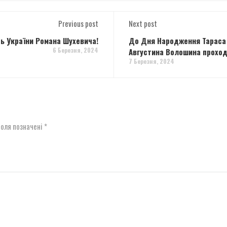
Previous post
Next post
ть України Романа Шухевича!
До Дня Народження Тараса Ш
6 Березня, 2024
Августина Волошина проход
7 Березня, 2024
поля позначені
*