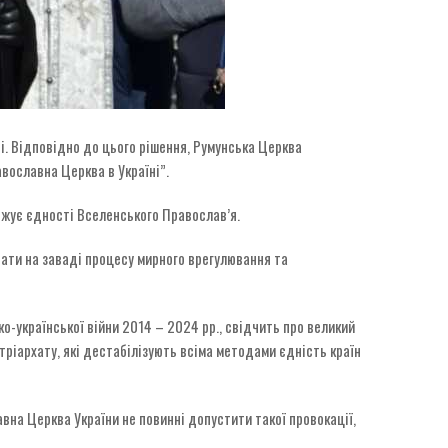
і. Відповідно до цього рішення, Румунська Церква
вославна Церква в Україні”.
рожує єдності Вселенського Православ’я.
тати на заваді процесу мирного врегулювання та
о-української війни 2014 – 2024 рр., свідчить про великий
тріархату, які дестабілізують всіма методами єдність країн
вна Церква України не повинні допустити такої провокації,