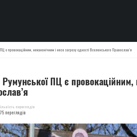
ПЦ є провокаційним, неканонічним і несе загрозу єдності Вселенського Православ’я
 Румунської ПЦ є провокаційним, н
ослав’я
ількість переглядів
75 переглядів