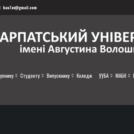
kau7av@gmail.com
упнику
Студенту
Випускнику
Коледж
УУБА
МАБН