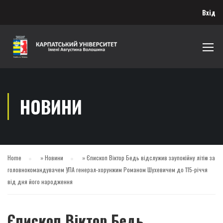
Вхід
НОВИНИ
Home
»
Новини
»
Єпископ Віктор Бедь відслужив заупокійну літію за
головнокомандувачем УПА генерал-хорунжим Романом Шухевичем до 115-річчя
від дня його народження
Єпископ Віктор Бедь