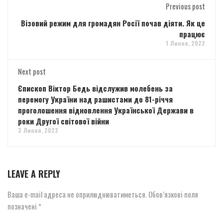
Previous post
Візовий режим для громадян Росії почав діяти. Як це
працює
1 Липня, 2022
Next post
Єпископ Віктор Бедь відслужив молебень за
перемогу України над рашистами до 81-річчя
проголошення відновлення Української Держави в
роки Другої світової війни
3 Липня, 2022
LEAVE A REPLY
Ваша e-mail адреса не оприлюднюватиметься.
Обов’язкові поля
позначені
*