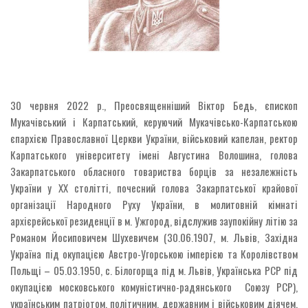
30 червня 2022 р., Преосвященніший Віктор Бедь, єпископ
Мукачівський і Карпатський, керуючий Мукачівсько-Карпатською
єпархією Православної Церкви України, військовий капелан, ректор
Карпатського університету імені Августина Волошина, голова
Закарпатського обласного товариства борців за незалежність
України у ХХ столітті, почесний голова Закарпатської крайової
організації Народного Руху України, в молитовній кімнаті
архієрейської резиденції в м. Ужгород, відслужив заупокійну літію за
Романом Йосиповичем Шухевичем (30.06.1907, м. Львів, Західна
Україна під окупацією Австро-Угорською імперією та Королівством
Польщі – 05.03.1950, с. Білогорща під м. Львів, Українська РСР під
окупацією московського комуністично-радянського Союзу РСР),
українським патріотом, політичним, державним і військовим діячем,