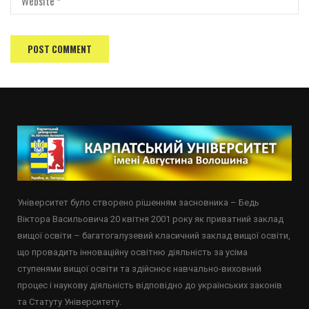
Університет було створено рішенням засновника – Бедь
Віктора Васильовича 20 квітня 2001 року як приватний заклад
вищої освіти – багатогалузевий класичний заклад вищої освіти,
що провадить інноваційну освітню діяльність за усіма
ступенями вищої освіти та здійснює навчально-виховний
процес і наукову діяльність відповідно до українських законів
та Статуту Університету.