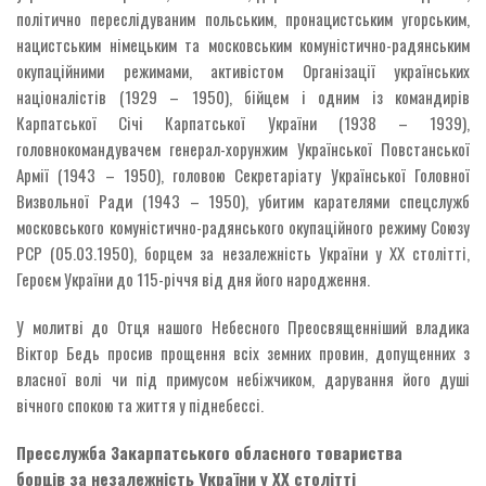
політично переслідуваним польським, пронацистським угорським,
нацистським німецьким та московським комуністично-радянським
окупаційними режимами, активістом Організації українських
націоналістів (1929 – 1950), бійцем і одним із командирів
Карпатської Січі Карпатської України (1938 – 1939),
головнокомандувачем генерал-хорунжим Української Повстанської
Армії (1943 – 1950), головою Секретаріату Української Головної
Визвольної Ради (1943 – 1950), убитим карателями спецслужб
московського комуністично-радянського окупаційного режиму Союзу
РСР (05.03.1950), борцем за незалежність України у ХХ столітті,
Героєм України до 115-річчя від дня його народження.
У молитві до Отця нашого Небесного Преосвященніший владика
Віктор Бедь просив прощення всіх земних провин, допущенних з
власної волі чи під примусом небіжчиком, дарування його душі
вічного спокою та життя у піднебессі.
Пресслужба Закарпатського обласного товариства
борців за незалежність України у ХХ столітті