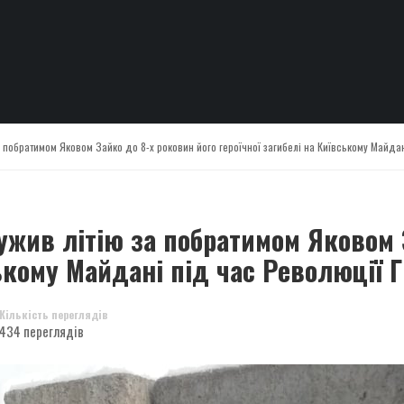
 побратимом Яковом Зайко до 8-х роковин його героїчної загибелі на Київському Майдан
ужив літію за побратимом Яковом 
ському Майдані під час Революції Г
Кількість переглядів
434 переглядів