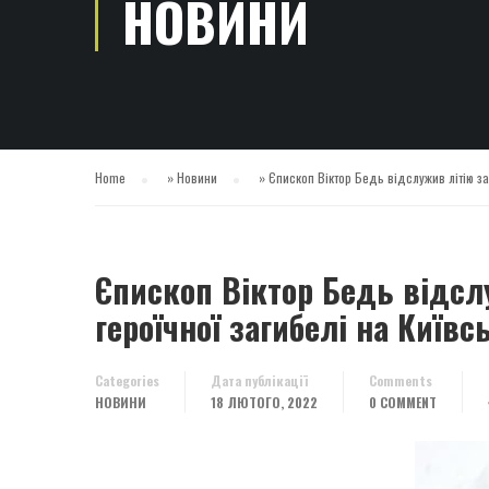
НОВИНИ
Home
»
Новини
»
Єпископ Віктор Бедь відслужив літію за
Єпископ Віктор Бедь відсл
героїчної загибелі на Київ
Categories
Дата публікації
Comments
НОВИНИ
18 ЛЮТОГО, 2022
0 COMMENT