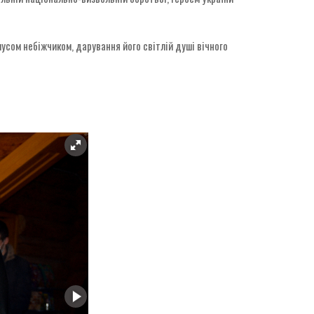
усом небіжчиком, дарування його світлій душі вічного