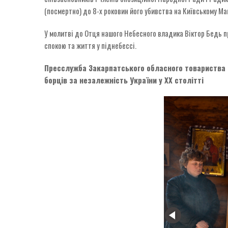
(посмертно) до 8-х роковин його убивства на Київському Ма
У молитві до Отця нашого Небесного владика Віктор Бедь пр
спокою та життя у піднебессі.
Пресслужба Закарпатського обласного товариства
борців за незалежність України у ХХ столітті