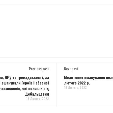
Previous post
Next post
и, НРУ та громадськості, за
Молитовне вшанування полег
о вшанували Героїв Небесної
лютого 2022 р.
19 Лютого, 2022
-захисників, які полягли під
Дебальцевим
18 Лютого, 2022