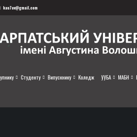
kau7av@gmail.com
упнику
Студенту
Випускнику
Коледж
УУБА
МАБН