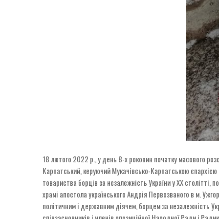
18 лютого 2022 р., у день 8-х роковин початку масового роз
Карпатський, керуючий Мукачівсько-Карпатською єпархією П
товариства борців за незалежність України у ХХ столітті, п
храмі апостола українського Андрія Первозваного в м. Ужгоро
політичним і державним діячем, борцем за незалежність Укр
співзасновників і членів опозиційної Народної Ради і Радик