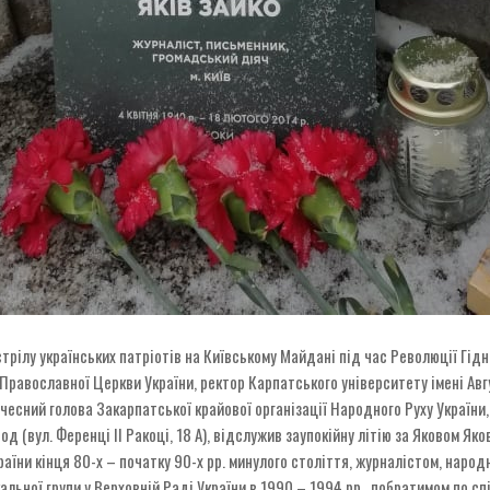
стрілу українських патріотів на Київському Майдані під час Революції Гі
равославної Церкви України, ректор Карпатського університету імені Ав
очесний голова Закарпатської крайової організації Народного Руху України
д (вул. Ференці ІІ Ракоці, 18 А), відслужив заупокійну літію за Яковом Як
аїни кінця 80-х – початку 90-х рр. минулого століття, журналістом, народ
альної групи у Верховній Раді України в 1990 – 1994 рр., побратимом по сп