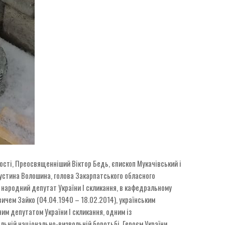
дності, Преосвященніший Віктор Бедь, єпископ Мукачівський і
густина Волошина, голова Закарпатського обласного
, народний депутат України І скликання, в кафедральному
овичем Зайко (04.04.1940 – 18.02.2014), українським
ним депутатом України І скликання, одним із
ільній національно-визвольній боротьбі, Героєм України