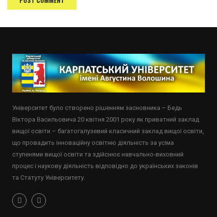
Університет було створено рішенням засновника – Бедь
Віктора Васильовича 20 квітня 2001 року як приватний заклад
вищої освіти – багатогалузевий класичний заклад вищої освіти,
що провадить інноваційну освітню діяльність за усіма
ступенями вищої освіти та здійснює навчально-виховний
процес і наукову діяльність відповідно до українських законів
та Статуту Університету.