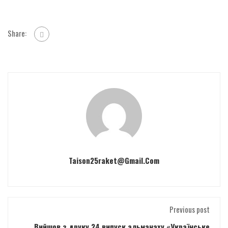
Share:
Taison25raket@gmail.com
Previous post
Вийшов з друку 24 випуск альманаху «Українське