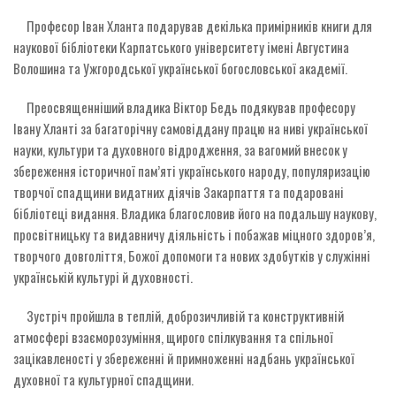
Професор Іван Хланта подарував декілька примірників книги для
наукової бібліотеки Карпатського університету імені Августина
Волошина та Ужгородської української богословської академії.
Преосвященніший владика Віктор Бедь подякував професору
Івану Хланті за багаторічну самовіддану працю на ниві української
науки, культури та духовного відродження, за вагомий внесок у
збереження історичної пам’яті українського народу, популяризацію
творчої спадщини видатних діячів Закарпаття та подаровані
бібліотеці видання. Владика благословив його на подальшу наукову,
просвітницьку та видавничу діяльність і побажав міцного здоров’я,
творчого довголіття, Божої допомоги та нових здобутків у служінні
українській культурі й духовності.
Зустріч пройшла в теплій, доброзичливій та конструктивній
атмосфері взаєморозуміння, щирого спілкування та спільної
зацікавленості у збереженні й примноженні надбань української
духовної та культурної спадщини.