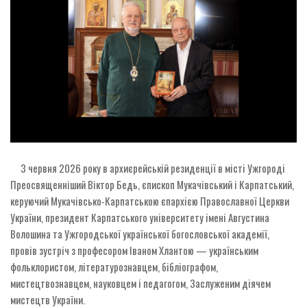
3 червня 2026 року в архиєрейській резиденції в місті Ужгороді
Преосвященніший Віктор Бедь, єпископ Мукачівський і Карпатський,
керуючий Мукачівсько-Карпатською єпархією Православної Церкви
України, президент Карпатського університету імені Августина
Волошина та Ужгородської української богословської академії,
провів зустріч з професором Іваном Хлантою — українським
фольклористом, літературознавцем, бібліографом,
мистецтвознавцем, науковцем і педагогом, Заслуженим діячем
мистецтв України.