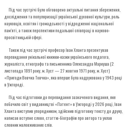
Під час зустрічі було обговорено актуальні питання збереження,
дослідження та популяризації української духовної культури, роль
науковців, освітян і громадськості у відродженні національної
пам’яті, а також перспективи подальшої співпраці в науково-
просвітницькій сфері.
Також під час зустрічі професор Іван Хланта презентував
перевидання унікальної книжки-казки українського педагога,
журналіста, етнографа та письменника Олександра Маркуша (2
листопада 1891 року, м. Хуст — 27 жовтня 1971 року, м. Хуст)
«Пригоди Вовчка Товчка», яка вперше була надрукована у 1943 році
в Ужгороді.
Під час підготовки до перевидання зазначеного видання, яке
побачило світ у видавництві «Патент» в Ужгороді у 2026 році, Іван
Хланта виступив упорядником, здійснив підготовку тексту до друку,
написав вступне слово, статтю-біографію про автора та уклав
словник маловживаних слів.