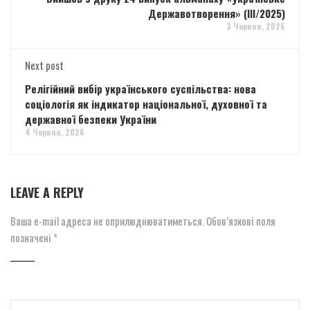
Державотворення» (ІІІ/2025)
3 Червня, 2026
Next post
Релігійний вибір українського суспільства: нова
соціологія як індикатор національної, духовної та
державної безпеки України
4 Червня, 2026
LEAVE A REPLY
Ваша e-mail адреса не оприлюднюватиметься.
Обов’язкові поля
позначені
*