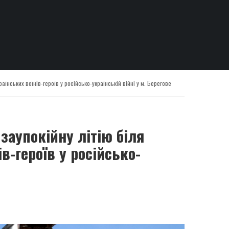
аїнських воїнів-героїв у російсько-українській війні у м. Берегове
заупокійну літію біля
в-героїв у російсько-