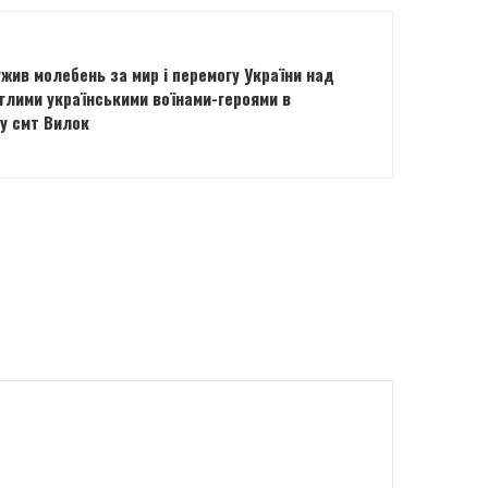
жив молебень за мир і перемогу України над
глими українськими воїнами-героями в
 у смт Вилок