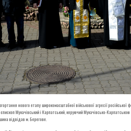
гортання нового етапу широкомасштабної військової агресії російської фе
 єпископ Мукачівський і Карпатський, керуючий Мукачівсько-Карпатською 
шина відвідав м. Берегове.