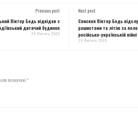
Previous post
Next post
ький Віктор Бедь відвідав з
Єпископ Віктор Бедь відслу
адіївський дитячий будинок
рашистами та літію за поле
24 Лютого, 2023
російсько-українській війні
24 Лютого, 2023
поля позначені
*