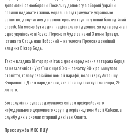
допомоги і самооборони. Посильну допомогу в обороні України
повинні надавати і жінки: морально підтримувати українське
воїнство, долучитися до волонтерських груп та у інший благодійний
спосіб. Ми маємо бути єдині національно і духовно, як одна родина і
одне українське військо. Перемога буде за нами! З нами Правда,
Істина та Отець наш Небесний – наголосив Преосвященніший
владика Віктор Бедь.
Також владика Віктор привітав з днем народження ветерана борця
за незалежність України кінця 80-х – початку 90-х рр. минулого
століття, голову ревізійної комісії парафії, волонтерку Антоніну
Вчорашню з Днем народження, яке вона відсвяткувала вчора, 26
лютого.
Богослужіння супроводжувалося співом архієрейського
кафедрального церковного хору під керівництвом Марії Жабляк, а
службу дяків очолив старший дяк Іван Хланта.
Пресслужба МКЄ ПЦУ