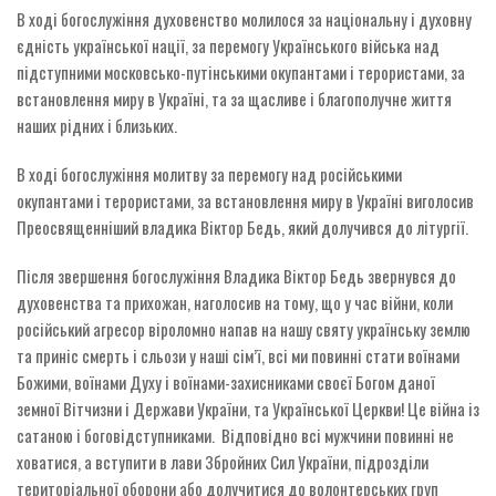
В ході богослужіння духовенство молилося за національну і духовну
єдність української нації, за перемогу Українського війська над
підступними московсько-путінськими окупантами і терористами, за
встановлення миру в Україні, та за щасливе і благополучне життя
наших рідних і близьких.
В ході богослужіння молитву за перемогу над російськими
окупантами і терористами, за встановлення миру в Україні виголосив
Преосвященніший владика Віктор Бедь, який долучився до літургії.
Після звершення богослужіння Владика Віктор Бедь звернувся до
духовенства та прихожан, наголосив на тому, що у час війни, коли
російський агресор віроломно напав на нашу святу українську землю
та приніс смерть і сльози у наші сім’ї, всі ми повинні стати воїнами
Божими, воїнами Духу і воїнами-захисниками своєї Богом даної
земної Вітчизни і Держави України, та Української Церкви! Це війна із
сатаною і боговідступниками. Відповідно всі мужчини повинні не
ховатися, а вступити в лави Збройних Сил України, підрозділи
територіальної оборони або долучитися до волонтерських груп