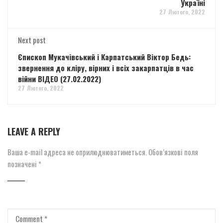
Україні
27 Лютого, 2022
Next post
Єпископ Мукачівський і Карпатський Віктор Бедь:
звернення до кліру, вірних і всіх закарпатців в час
війни ВІДЕО (27.02.2022)
27 Лютого, 2022
LEAVE A REPLY
Ваша e-mail адреса не оприлюднюватиметься.
Обов’язкові поля
позначені
*