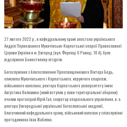
27 лютого 2022 р., в кафедральному храмі апостола українського
Андрія Первозваного Мукачівсько-Карпатської єпархії Православної
Церкви України в м. Ужгород (вул. Ференці ІІ Ракоці, 18 А), було
відслужено Божественну літургію.
Богослужіння з благословення Преосвященнішого Віктора Бедь,
єпископа Мукачівського і Карпатського, керуючого єпархією,
військового капелана, ректора Карпатського університету імені
Августина Волошина (який вступив у лави територіальної оборони)
очолив протоієрей Юрій Гал, секретар єпархіального управління, в. о.
ректора Ужгородської української богословської академії,
благочинний кафедрального храму, військовий капелан у співслужінні
протодиякона Іван Жабляка.