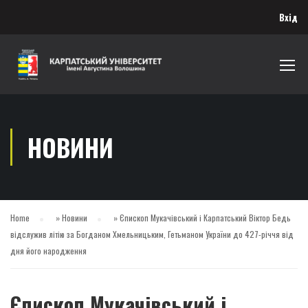
Вхід
НОВИНИ
Home
»
Новини
»
Єпископ Мукачівський і Карпатський Віктор Бедь
відслужив літію за Богданом Хмельницьким, Гетьманом України до 427-річчя від
дня його народження
Єпископ Мукачівський і