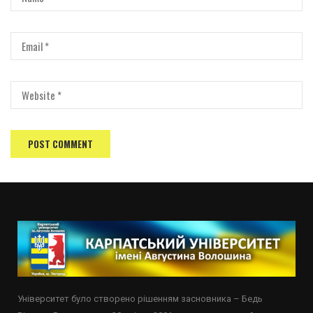
Університет було створено рішенням засновника – Бедь