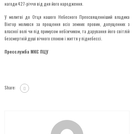
нагоди 427-річчя від дня його народження.
У молитві до Отця нашого Небесного Преосвященніший владика
Віктор молився за прощення всіх земних провин, допущенних з
власної волі чи під примусом небіжчиком, та дарування його світлій
безсмертній душі вічного спокою і життя у піднебессі.
Пресслужба МКЄ ПЦУ
Share: