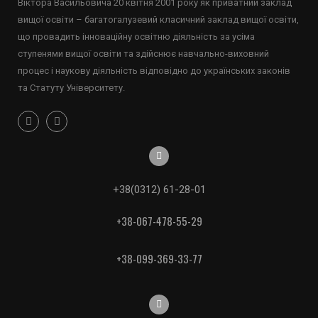
Віктора Васильовича 20 квітня 2001 року як приватний заклад
вищої освіти – багатогалузевий класичний заклад вищої освіти,
що провадить інноваційну освітню діяльність за усіма
ступенями вищої освіти та здійснює навчально-виховний
процес і наукову діяльність відповідно до українських законів
та Статуту Університету.
+38(0312) 61-28-01
+38-067-478-55-29
+38-099-369-33-77