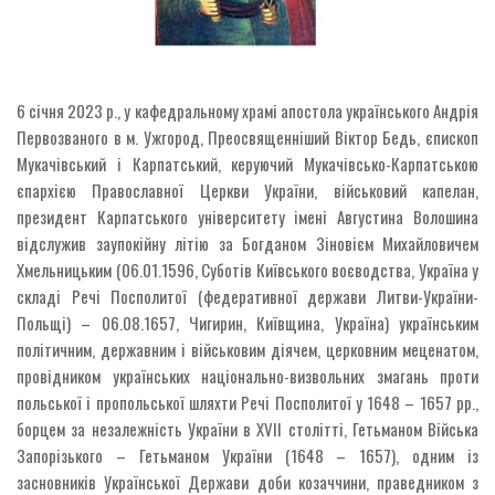
6 січня 2023 р., у кафедральному храмі апостола українського Андрія
Первозваного в м. Ужгород, Преосвященніший Віктор Бедь, єпископ
Мукачівський і Карпатський, керуючий Мукачівсько-Карпатською
єпархією Православної Церкви України, військовий капелан,
президент Карпатського університету імені Августина Волошина
відслужив заупокійну літію за Богданом Зіновієм Михайловичем
Хмельницьким (06.01.1596, Суботів Київського воєводства, Україна у
складі Речі Посполитої (федеративної держави Литви-України-
Польщі) – 06.08.1657, Чигирин, Київщина, Україна) українським
політичним, державним і військовим діячем, церковним меценатом,
провідником українських національно-визвольних змагань проти
польської і пропольської шляхти Речі Посполитої у 1648 – 1657 рр.,
борцем за незалежність України в ХVІІ столітті, Гетьманом Війська
Запорізького – Гетьманом України (1648 – 1657), одним із
засновників Української Держави доби козаччини, праведником з