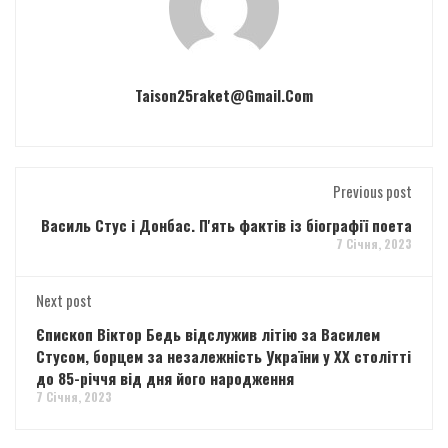
Taison25raket@gmail.com
Previous post
Василь Стус і Донбас. П'ять фактів із біографії поета
7 Січня, 2023
Next post
Єпископ Віктор Бедь відслужив літію за Василем
Стусом, борцем за незалежність України у ХХ столітті
до 85-річчя від дня його народження
7 Січня, 2023