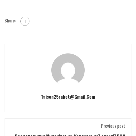
Share:
Taison25raket@gmail.com
Previous post
Представники Мукачівсько-Карпатської єпархії ПЦУ