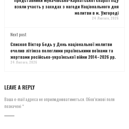
взяли участь у заходах з нагоди Національного дня
молитви в м. Ужгороді
24 Лютого, 2026
Next post
Єпископ Віктор Бедь у День національної молитви
очолив літіюза полеглими українськими воїнами та
жертвами російсько-української війни 2014–2026 рр.
24 Лютого, 2026
LEAVE A REPLY
Ваша e-mail адреса не оприлюднюватиметься.
Обов’язкові поля
позначені
*