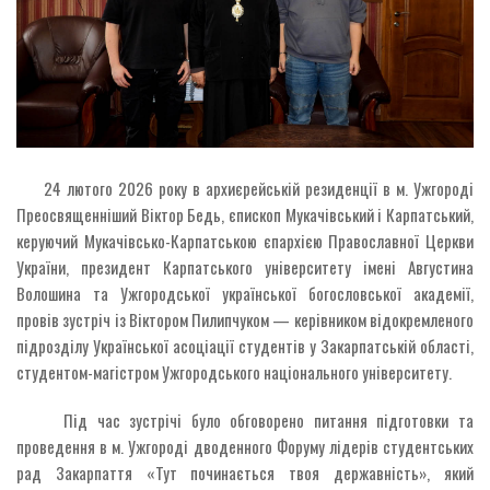
24 лютого 2026 року в архиєрейській резиденції в м. Ужгороді
Преосвященніший Віктор Бедь, єпископ Мукачівський і Карпатський,
керуючий Мукачівсько-Карпатською єпархією Православної Церкви
України, президент Карпатського університету імені Августина
Волошина та Ужгородської української богословської академії,
провів зустріч із Віктором Пилипчуком — керівником відокремленого
підрозділу Української асоціації студентів у Закарпатській області,
студентом-магістром Ужгородського національного університету.
Під час зустрічі було обговорено питання підготовки та
проведення в м. Ужгороді дводенного Форуму лідерів студентських
рад Закарпаття «Тут починається твоя державність», який