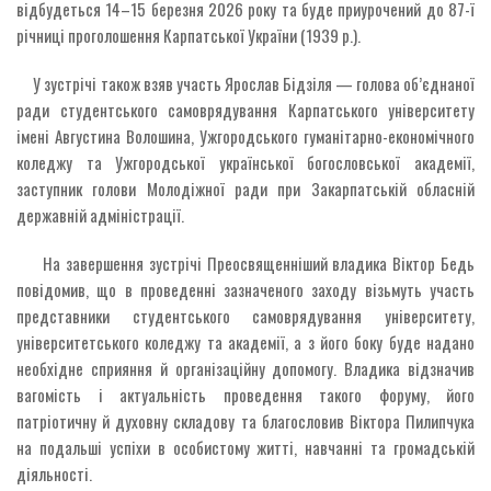
відбудеться 14–15 березня 2026 року та буде приурочений до 87-ї
річниці проголошення Карпатської України (1939 р.).
У зустрічі також взяв участь Ярослав Бідзіля — голова об’єднаної
ради студентського самоврядування Карпатського університету
імені Августина Волошина, Ужгородського гуманітарно-економічного
коледжу та Ужгородської української богословської академії,
заступник голови Молодіжної ради при Закарпатській обласній
державній адміністрації.
На завершення зустрічі Преосвященніший владика Віктор Бедь
повідомив, що в проведенні зазначеного заходу візьмуть участь
представники студентського самоврядування університету,
університетського коледжу та академії, а з його боку буде надано
необхідне сприяння й організаційну допомогу. Владика відзначив
вагомість і актуальність проведення такого форуму, його
патріотичну й духовну складову та благословив Віктора Пилипчука
на подальші успіхи в особистому житті, навчанні та громадській
діяльності.