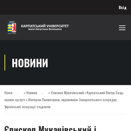
Вхід
НОВИНИ
Home
»
Новини
»
Єпископ Мукачівський і Карпатський Віктор Бедь
провів зустріч з Віктором Пилипчуком, керівником Закарпатського осередку
Української асоціації студентів
Єпископ Мукачівський і