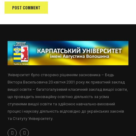
Університет було створено рішенням засновника – Бедь
Віктора Васильовича 20 квітня 2001 року як приватний заклад
вищої освіти – багатогалузевий класичний заклад вищої освіти,
що провадить інноваційну освітню діяльність за усіма
ступенями вищої освіти та здійснює навчально-виховний
процес і наукову діяльність відповідно до українських законів
та Статуту Університету.