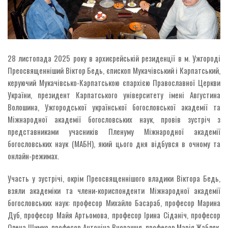
28 листопада 2025 року в архиєрейській резиденції в м. Ужгороді
Преосвященніший Віктор Бедь, єпископ Мукачівський і Карпатський,
керуючий Мукачівсько-Карпатською єпархією Православної Церкви
України, президент Карпатського університету імені Августина
Волошина, Ужгородської української богословської академії та
Міжнародної академії богословських наук, провів зустріч з
представниками учасників Пленуму Міжнародної академії
богословських наук (МАБН), який цього дня відбувся в очному та
онлайн-режимах.
Участь у зустрічі, окрім Преосвященнішого владики Віктора Бедь,
взяли академіки та члени-кориспонденти Міжнародної академії
богословських наук: професор Михайло Басараб, професор Марина
Дуб, професор Майя Артьомова, професор Ірина Сіданіч, професор
Олена Шимко, професор Антоніна Вчорашня, професор Марія Жабляк,