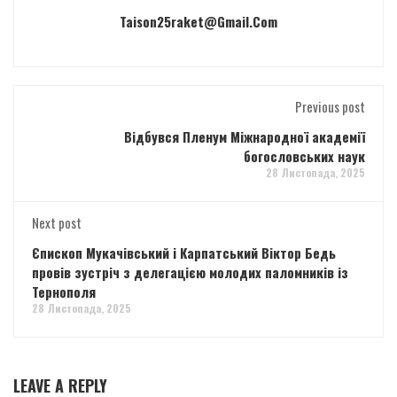
Taison25raket@gmail.com
Previous post
Відбувся Пленум Міжнародної академії
богословських наук
28 Листопада, 2025
Next post
Єпископ Мукачівський і Карпатський Віктор Бедь
провів зустріч з делегацією молодих паломників із
Тернополя
28 Листопада, 2025
LEAVE A REPLY