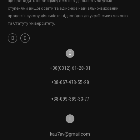
що провадить інноваційну освітню діяльність за усіма
ступенями вищої освіти та здійснює навчально-виховний
процес і наукову діяльність відповідно до українських законів
та Статуту Університету.
+38(0312) 61-28-01
+38-067-478-55-29
+38-099-369-33-77
kau7av@gmail.com