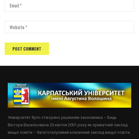
Університет було створено рішенням засновника – Бедь
Віктора Васильовича 20 квітня 2001 року як приватний заклад
вищої освіти – багатогалузевий класичний заклад вищої освіти,