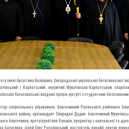
ету імені Августина Волошина, Ужгородської української богословської а
ачівський і Карпатський, керуючий Мукачівсько-Карпатською єпархіє
аїнської богословської академії провів зустріч з студентами-богословами
ретар єпархіального управляння, благочинний Рахівського районного бл
ахівського району, архімандрит Спиридон Дудин, благочинний Мукачівськ
ного благочиння, протоієрей Ілля Канакін, проректор з навчальної та дух
на Богослова, ієрей Олег Росоловський, настоятель парафії святих рівно