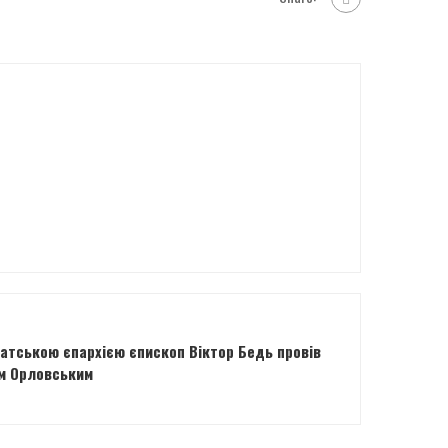
атською єпархією єпископ Віктор Бедь провів
ом Орловським