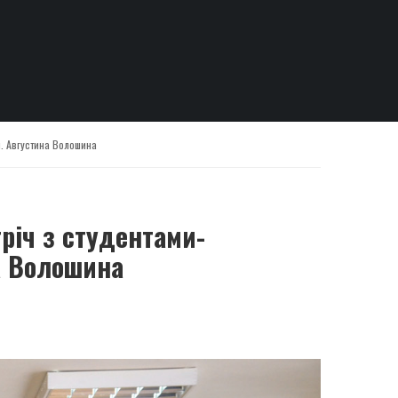
м. Августина Волошина
річ з студентами-
а Волошина