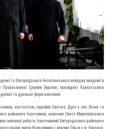
кадемії та Ужгородського богословського коледжу академії в
ю Православної Церкви України, президент Карпатського
 денної та дуальної форм навчання.
агочиння, настоятель парафій Святого Духа у смт Ясіня та
ого районного благочиння, намісник Свято-Миколаївського
овно-виховної роботи, благочинний Ужгородського районного
апостольних князя Володимира і княгині Ольги у м. Ужгород,