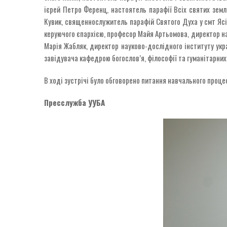
ієрей Петро Ференц, настоятель парафії Всіх святих зем
Кувик, священнослужитель парафій Святого Духа у смт Ясі
керуючого єпархією, професор Майя Артьомова, директор нау
Марія Жабляк, директор науково-дослідного інституту укра
завідувача кафедрою богослов’я, філософії та гуманітарних 
В ході зустрічі було обговорено питання навчального проце
Пресслужба УУБА