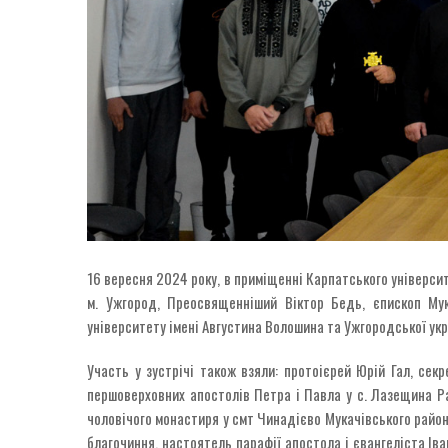
16 вересня 2024 року, в приміщенні Карпатського університ
м. Ужгород, Преосвященніший Віктор Бедь, єпископ Мук
університету імені Августина Волошина та Ужгородської укр
Участь у зустрічі також взяли: протоієрей Юрій Гал, сек
першоверховних апостолів Петра і Павла у с. Лазещина Р
чоловічого монастиря у смт Чинадієво Мукачівського район
благочиння, настоятель парафії апостола і євангеліста Іва