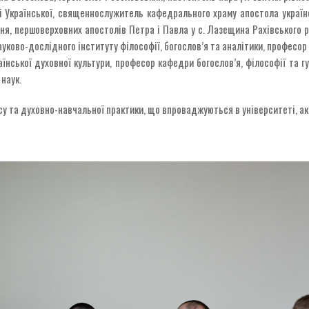
лі Української, священнослужитель кафедрального храму апостола україн
ня, першоверховних апостолів Петра і Павла у с. Лазещина Рахівського р
ково-дослідного інституту філософії, богослов’я та аналітики, професор 
їнської духовної культури, професор кафедри богослов’я, філософії та г
наук.
су та духовно-навчальної практики, що впроваджуються в університеті, ак