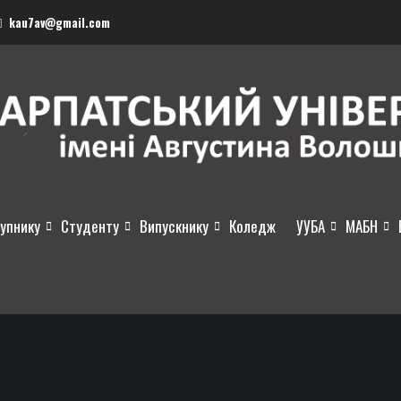
kau7av@gmail.com
упнику
Студенту
Випускнику
Коледж
УУБА
МАБН