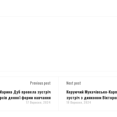
Previous post
Next post
Марина Дуб провела зустріч
Керуючий Мукачівсько-Карп
рсів денної форми навчання
зустріч з дияконом Віктор
17 Вересня, 2024
18 Вересня, 2024