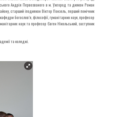
ського Андрія Первозваного в м. Ужгород та диякон Роман
айону, старший іподиякон Віктор Понзель, перший помічник
кафедри богослов’я, філософії, гуманітарних наук, професор
уманітарних наук та професор Євген Нікольський, заступник
адемії та коледжі.