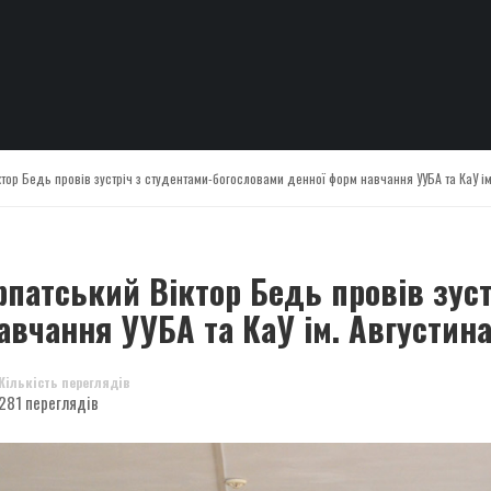
ктор Бедь провів зустріч з студентами-богословами денної форм навчання УУБА та КаУ і
патський Віктор Бедь провів зуст
авчання УУБА та КаУ ім. Августин
Кількість переглядів
281 переглядів