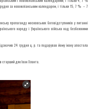
оріанським і новоюліанським календарями, і тільки 4, 7 %
рудня за новоюліанським календарем, і тільки 15, 7 % – 7
нську пропаганду московських боговідступників у питанні
раїнського народу і Українського війська над безбожними
дзначив 24 грудня ц. р. та подарував йому ікону апостола
в старший дяк Іван Хланта.