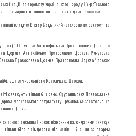
ької нації, за перемогу українського народу і Українського
 та за мирне і щасливе життя наших рідних і близьких.
нніший владика Віктор Бедь, який наголосив на святості та
у світі (10 Помісних Автокефальних Православних Церков із
на Церква; Антіохійська Православна Церква; Румунська
лбанська Православна Церква; Православна Церква Чеських
айбільша за чисельністю Католицька Церква.
світі святкують тільки 6, а саме: Єрусалимська Православна
 Церква Московського патріархату; Грузинська Апостольська
ославна Церква.
ня за григоріанським і новоюліанським календарями святкує
 тільки біля вісімдесяти мільйонів – 7 січня за старим