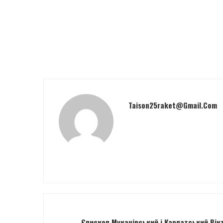
Taison25raket@gmail.com
Єпископ Мукачівський і Карпатський Вік