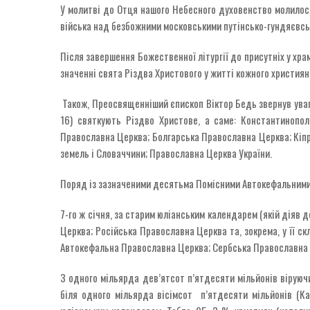
У молитві до Отця нашого Небесного духовенство молилося з
війська над безбожними московськими путінсько-гундяєвськ
Після завершення Божественної літургії до присутніх у хр
значенні свята Різдва Христового у житті кожного христия
Також, Преосвященніший єпископ Віктор Бедь звернув увагу
16) святкують Різдво Христове, а саме: Константинопо
Православна Церква; Болгарська Православна Церква; Кіп
земель і Словаччини; Православна Церква України.
Поряд із зазначеними десятьма Помісними Автокефальними 
7-го ж січня, за старим юліанським календарем (якій діяв 
Церква; Російська Православна Церква та, зокрема, у її с
Автокефальна Православна Церква; Сербська Православна
З одного мільярда дев’ятсот п’ятдесяти мільйонів віруючи
біля одного мільярда вісімсот п’ятдесяти мільйонів (К