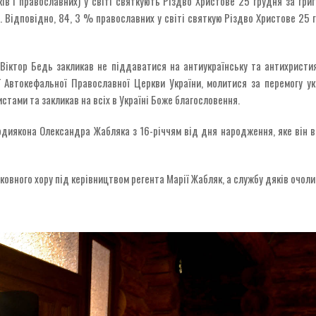
ів і православних) у світі святкують Різдво Христове 25 грудня за григ
 Відповідно, 84, 3 % православних у світі святкую Різдво Христове 25 г
іктор Бедь закликав не піддаватися на антиукраїнську та антихристия
ї Автокефальної Православної Церкви України, молитися за перемогу ук
тами та закликав на всіх в Україні Боже благословення.
диякона Олександра Жабляка з 16-річчям від дня народження, яке він ві
вного хору під керівництвом регента Марії Жабляк, а службу дяків очоли