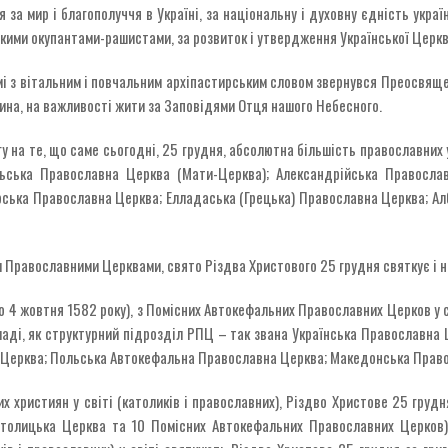
а мир і благополуччя в Україні, за національну і духовну єдність українс
ими окупантами-рашистами, за розвиток і утвердження Української Церкви,
амі з вітальним і повчальним архіпастирським словом звернувся Преосвяще
нина, на важливості жити за Заповідями Отця нашого Небесного.
 на те, що саме сьогодні, 25 грудня, абсолютна більшість православних 
льська Православна Церква (Мати-Церква); Александрійська Православ
рська Православна Церква; Елладаська (Грецька) Православна Церква; А
Православними Церквами, свято Різдва Христового 25 грудня святкує і н
до 4 жовтня 1582 року), з Помісних Автокефальних Православних Церков у 
кладі, як структурний підрозділ РПЦ – так звана Українська Православна
 Церква; Польська Автокефальна Православна Церква; Македонська Прав
х християн у світі (католиків і православних), Різдво Христове 25 груд
атолицька Церква та 10 Помісних Автокефальних Православних Церков) і