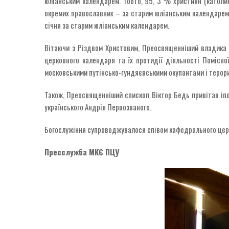
юліанським календарем. Тобто, 95, 3 % християн (католик
окремих православних – за старим юліанським календарем.
січня за старим юліанським календарем.
Вітаючи з Різдвом Христовим, Преосвященніший владика В
церковного календаря та їх протидії діяльності Помісно
московськими путінсько-гундяєвськими окупантами і терорис
Також, Преосвященніший єпископ Віктор Бедь привітав іпо
українського Андрія Первозваного.
Богослужіння супроводжувалося співом кафедрального церко
Пресслужба МКЄ ПЦУ