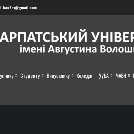
kau7av@gmail.com
упнику
Студенту
Випускнику
Коледж
УУБА
МАБН