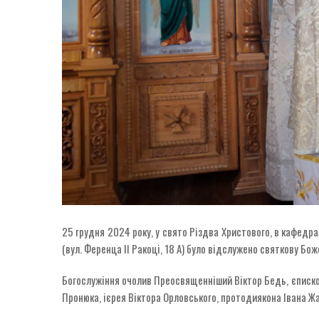
25 грудня 2024 року, у свято Різдва Христового, в кафедр
(вул. Ференца ІІ Ракоці, 18 А) було відслужено святкову Бож
Богослужіння очолив Преосвященніший Віктор Бедь, єпископ
Пронюка, ієрея Віктора Орловського, протодиякона Івана Ж