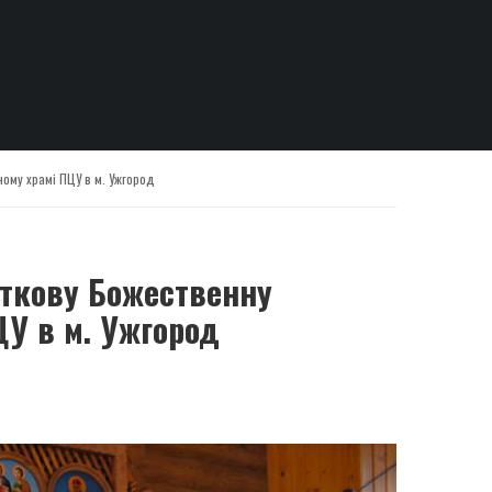
ному храмі ПЦУ в м. Ужгород
яткову Божественну
ЦУ в м. Ужгород