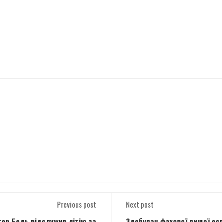
Previous post
Next post
тор Бедь відслужив літію за
Здобувач фахової вищої осв