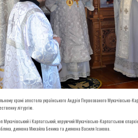
альному храмі апостола українського Андрія Первозваного Мукачівсько-Кар
ественну літургію.
 Мукачівський і Карпатський, керуючий Мукачівсько-Карпатською єпархіє
абляка, диякона Михайла Беника та диякона Василя Ісакова.