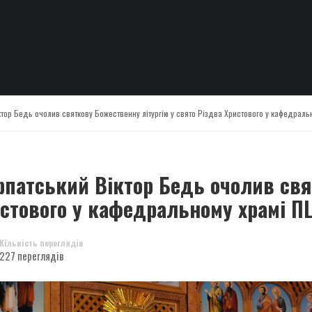
ктор Бедь очолив святкову Божественну літургію у свято Різдва Христового у кафедраль
рпатський Віктор Бедь очолив св
истового у кафедральному храмі П
Кількість переглядів
227 переглядів