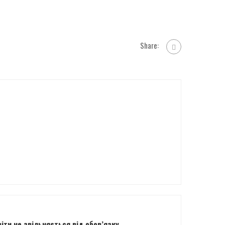
Share:
іти не звільняється від обов’язку