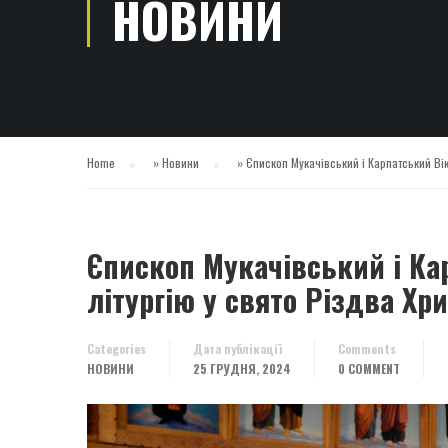
НОВИНИ
Home
»
Новини
»
Єпископ Мукачівський і Карпатський Ві
Єпископ Мукачівський і Ка
літургію у свято Різдва Хр
Categories
Дата публікації
Comments
НОВИНИ
25 ГРУДНЯ, 2024
0 COMMENT