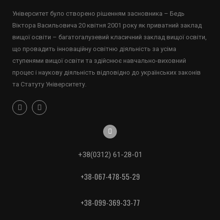
Університет було створено рішенням засновника – Бедь
Віктора Васильовича 20 квітня 2001 року як приватний заклад
вищої освіти – багатогалузевий класичний заклад вищої освіти,
що провадить інноваційну освітню діяльність за усіма
ступенями вищої освіти та здійснює навчально-виховний
процес і наукову діяльність відповідно до українських законів
та Статуту Університету.
+38(0312) 61-28-01
+38-067-478-55-29
+38-099-369-33-77