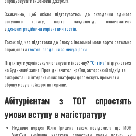
опрацьовувати іншомовні джерела.
Зазначимо, щоб якісно підготуватись до складання єдиного
вступного іспиту, варто заздалегідь ознайомитися
з
демонстраційними варіантами тестів
.
Також під час підготовки до блоку з іноземної мови варто ретельно
опрацювати
тестові завдання за минулі роки
.
Підтягнути українську чи опанувати іноземну?
“Оптіма”
відгукнеться
на будь-який запит! Провідні вчителі країни, авторський підхід та
використання інтерактивних платформ допоможуть прокачати
обрану мову в найкоротші терміни.
Абітурієнтам з ТОТ спростять
умови вступу в магістратуру
Недавно нардеп Юлія Гришина також повідомила, що МОН
України вирішило частково спростити умови вступу ну