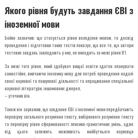
Якого рівня будуть завдання ЄВІ з
іноземної мови
Бойко зазначив: що стосується рівня володіння мовою, то досвід
проведення і підготовки таких тестів показує, що все те, що автори
тестових завдань закладають у них, не виходить за межі рівня В1.
За межі того рівня, який здобувач вищої освіти здатен опанувати
самостійно, вивчаючи іноземну мову для потреб проведення надалі
своєї наукової та пошукової діяльності та опрацювання спеціальної
наукової літератури, іншомовних джерел,
– уточнив він.
Також він зауважив, що завдання ЄВі з іноземної мови передбачають
перевірку загального розуміння тексту, вибіркового розуміння тексту
та перевірку рівня сформованості лексико-граматичних умінь, адже
від цього залежить можливість майбутнього науковця